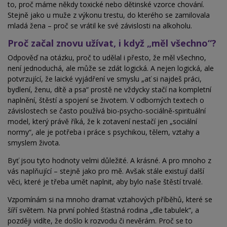
to, proč máme někdy toxické nebo dětinské vzorce chování.
Stejně jako u muže z výkonu trestu, do kterého se zamilovala
mladá žena – proč se vrátil ke své závislosti na alkoholu.
Proč začal znovu užívat, i když „měl všechno“?
Odpověď na otázku, proč to udělal i přesto, že měl všechno,
není jednoduchá, ale může se zdát logická. A nejen logická, ale
potvrzující, že laické vyjádření ve smyslu „ať si najdeš práci,
bydlení, ženu, dítě a psa“ prostě ne vždycky stačí na kompletní
naplnění, štěstí a spojení se životem. V odborných textech o
závislostech se často používá bio-psycho-sociálně-spirituální
model, který právě říká, že k zotavení nestačí jen „sociální
normy“, ale
je
potřeba i práce s psychikou, tělem, vztahy a
smyslem života.
Byť jsou tyto hodnoty velmi důležité. A krásné. A pro mnoho z
vás naplňující – stejně jako pro mě. Avšak stále existují další
věci, které je třeba umět naplnit, aby bylo naše štěstí trvalé.
Vzpomínám si na mnoho dramat vztahových příběhů, které se
šíří světem. Na první pohled šťastná rodina „dle tabulek“, a
později vidíte, že došlo k rozvodu či nevěrám. Proč se to