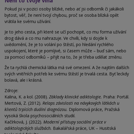
Není to tvoje vina
Pokud jsi v pozici osoby blízké, nebo ať jsi odborník či jakákoli
bytost, věř, že není tvojí chybou, proč se osoba blízká opět
vrátila ke svému užívání.
Je to jeho cesta, při které se učí pochopit, co mu forma užívání
drog dává a co mu nahrazuje. Ve chvíli, kdy si dojde k
uvědomění, že je to volání po štěstí, po hledání rychlého
uspokojení, které je pomíjivé, si časem může – buď sám, nebo
za pomocí odborníků – přijít na to, že je třeba udělat změnu.
Že ta rychlá chemická látka má své omezení. A že najitím dalších
svých vnitřních potřeb ke svému štěstí je trvalá cesta. Byť leckdy
bolavá, ale i krásná.
Zdroje:
Kalina, K. a kol. (2008).
Základy klinické adiktologie.
Praha: Portál.
Mertová, Z. (2012).
Relaps závislosti na návykových látkách u
klientů trpících duální diagnózou.
Diplomová práce, Pražská
vysoká škola psychosociálních studií.
Kačírková, J. (2022).
Moderní přístupy sociální práce v
adiktologických službách.
Bakalářská práce, UK – Husitská