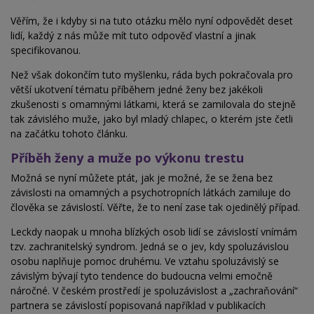
Věřím, že i kdyby si na tuto otázku mělo nyní odpovědět deset
lidí, každý z nás může mít tuto odpověď vlastní a
jinak
specifikovanou.
Než však dokončím tuto myšlenku, ráda bych pokračovala pro
větší ukotvení tématu příběhem jedné ženy bez jakékoli
zkušenosti s omamnými látkami, která se zamilovala do stejně
tak závislého muže, jako byl mladý chlapec, o kterém jste četli
na začátku tohoto článku.
Příběh ženy a muže po výkonu trestu
Možná se nyní můžete ptát, jak je možné, že se žena bez
závislosti na omamných a psychotropních látkách zamiluje do
člověka se závislostí. Věřte, že to není zase tak ojedinělý případ.
Leckdy naopak u mnoha blízkých osob lidí se závislostí vnímám
tzv. zachranitelský syndrom. Jedná se o jev, kdy
spoluzávislou
osobu naplňuje pomoc druhému. Ve vztahu spoluzávislý se
závislým bývají tyto tendence do budoucna velmi emočně
náročné. V českém prostředí je spoluzávislost a „zachraňování“
partnera se závislostí popisovaná například v publikacích