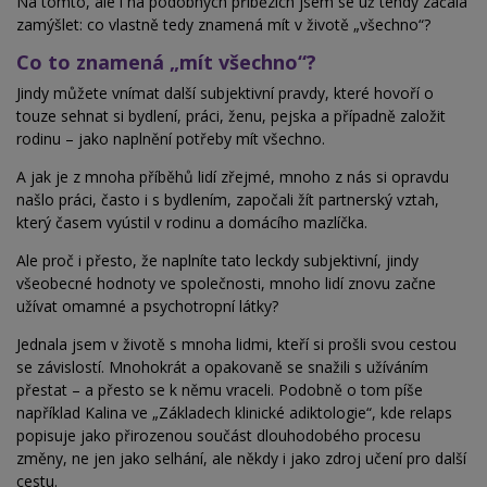
Na tomto, ale i na podobných příbězích jsem se už tehdy začala
zamýšlet: co vlastně tedy znamená mít v životě „všechno“?
Co to znamená „mít všechno“?
Jindy můžete vnímat další subjektivní pravdy, které hovoří o
touze sehnat si bydlení, práci, ženu, pejska a
případně založit
rodinu – jako naplnění potřeby mít všechno.
A jak je z mnoha příběhů lidí zřejmé, mnoho z nás si opravdu
našlo práci, často i s bydlením, započali žít partnerský vztah,
který časem vyústil v rodinu a domácího mazlíčka.
Ale proč i přesto, že naplníte tato leckdy subjektivní, jindy
všeobecné hodnoty ve společnosti, mnoho lidí znovu začne
užívat omamné a psychotropní látky?
Jednala jsem v životě s mnoha lidmi, kteří si prošli svou cestou
se závislostí. Mnohokrát a opakovaně se snažili s
užíváním
přestat – a přesto se k němu vraceli. Podobně o tom píše
například Kalina ve „Základech klinické adiktologie“, kde relaps
popisuje jako přirozenou součást dlouhodobého procesu
změny, ne jen jako selhání, ale někdy i jako zdroj učení pro další
cestu.