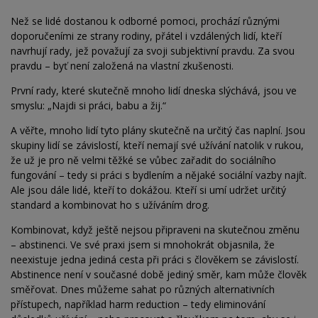
Než se lidé dostanou k odborné pomoci, prochází různými
doporučeními ze strany rodiny, přátel i vzdálených lidí, kteří
navrhují rady, jež považují za svoji subjektivní pravdu. Za svou
pravdu – byť není založená na vlastní zkušenosti.
První rady, které skutečně mnoho lidí dneska slýchává, jsou ve
smyslu: „Najdi si práci, babu a žij.“
A věřte, mnoho lidí tyto plány skutečně na určitý čas naplní. Jsou
skupiny lidí se závislostí, kteří nemají své užívání natolik v rukou,
že už je pro ně velmi těžké se vůbec zařadit do sociálního
fungování – tedy si práci s
bydlením a nějaké sociální vazby najít.
Ale jsou dále lidé, kteří to dokážou. Kteří si umí udržet určitý
standard a
kombinovat ho s užíváním drog.
Kombinovat, když ještě nejsou připraveni na skutečnou změnu
– abstinenci. Ve své praxi jsem si mnohokrát objasnila, že
neexistuje jedna jediná cesta při práci s člověkem se závislostí.
Abstinence není v současné době jediný směr, kam může člověk
směřovat. Dnes můžeme sahat po různých alternativních
přístupech, například harm reduction – tedy eliminování