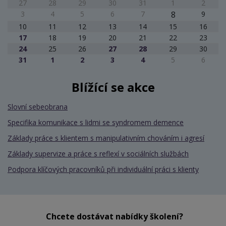
27
28
29
30
31
1
2
3
4
5
6
7
8
9
10
11
12
13
14
15
16
17
18
19
20
21
22
23
24
25
26
27
28
29
30
31
1
2
3
4
5
6
Blížící se akce
Slovní sebeobrana
Specifika komunikace s lidmi se syndromem demence
Základy práce s klientem s manipulativním chováním i agresí
Základy supervize a práce s reflexí v sociálních službách
Podpora klíčových pracovníků při individuální práci s klienty
Chcete dostávat nabídky školení?