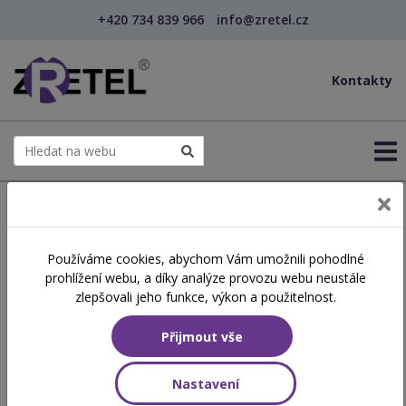
+420 734 839 966
info@zretel.cz
Kontakty
← Články od Martina Fousková
Používáme cookies, abychom Vám umožnili pohodlné
prohlížení webu, a díky analýze provozu webu neustále
zlepšovali jeho funkce, výkon a použitelnost.
Přijmout vše
Nastavení