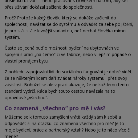
důsledků užívání – nebo pracovat s člověkem na tom, aby se i
přes užívání dokázal začlenit do společnosti.
Proč? Protože každý člověk, který se dokáže začlenit do
společnosti, navázat se do systému a odvádět za sebe pojištění,
je pro stát stále levnější variantou, než nechat člověka mimo
systém.
Často se jedná buď o možnosti bydlení na ubytovnách ve
spojení s prací „na černo“ či ve fabrice, nebo v lepším případě o
vlastní pronájem bytu.
Z pohledu zapojování lidí do sociálního fungování je dobré vidět,
že se některým lidem daří zvládat nároky systému i přes svoji
závislost. Bohužel se ale v praxi ukazuje, že ne každému tento
standard vydrží. Ráda bych touto cestou navázala na to
opravdové „všechno“.
Co znamená „všechno“ pro mě i vás?
Můžeme se k tomuto zamyšlení vrátit každý sám k sobě a
odpovědět si na otázku: co znamená všechno pro mě? Je to
moje bydlení, práce a partnerský vztah? Nebo je to něco více či
méně?