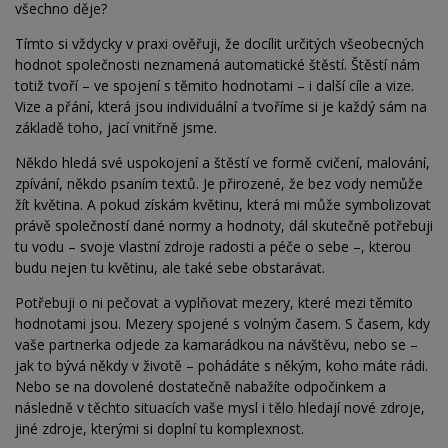
všechno děje?
Tímto si vždycky v praxi ověřuji, že docílit určitých všeobecných
hodnot společnosti neznamená automatické štěstí. Štěstí nám
totiž tvoří – ve spojení s těmito hodnotami – i další cíle a vize.
Vize a přání, která jsou individuální a tvoříme si je každý sám na
základě toho, jací vnitřně jsme.
Někdo hledá své uspokojení a štěstí ve formě cvičení, malování,
zpívání, někdo psaním textů. Je přirozené, že
bez vody nemůže
žít květina. A pokud získám květinu, která mi může symbolizovat
právě společností dané normy a hodnoty, dál skutečně potřebuji
tu vodu – svoje vlastní zdroje radosti a péče o sebe –, kterou
budu nejen tu květinu, ale také sebe obstarávat.
Potřebuji o ni pečovat a vyplňovat mezery, které mezi těmito
hodnotami jsou. Mezery spojené s volným časem. S časem, kdy
vaše partnerka odjede za kamarádkou na návštěvu, nebo se –
jak to bývá někdy v životě – pohádáte s někým, koho máte rádi.
Nebo se na dovolené dostatečně nabažíte odpočinkem a
následně v těchto situacích vaše mysl i tělo hledají nové zdroje,
jiné zdroje, kterými si doplní tu komplexnost.