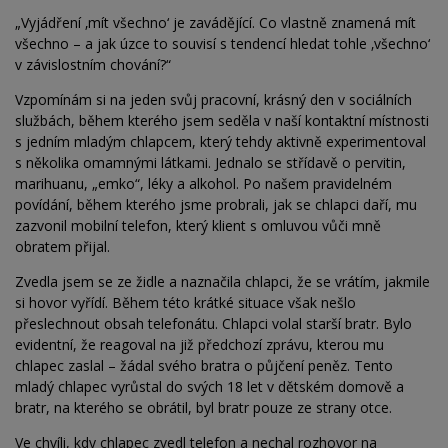
„Vyjádření ‚mít všechno‘ je zavádějící. Co vlastně znamená mít
všechno – a jak úzce to souvisí s tendencí hledat tohle ‚všechno‘
v závislostním chování?“
Vzpomínám si na jeden svůj pracovní, krásný den v sociálních
službách, během kterého jsem seděla v naší kontaktní místnosti
s jedním mladým chlapcem, který tehdy aktivně experimentoval
s několika omamnými látkami. Jednalo se střídavě o pervitin,
marihuanu, „emko“, léky a alkohol. Po našem pravidelném
povídání, během kterého jsme probrali, jak se chlapci daří, mu
zazvonil mobilní telefon, který klient s omluvou vůči mně
obratem přijal.
Zvedla jsem se ze židle a naznačila chlapci, že se vrátím, jakmile
si hovor vyřídí. Během této krátké situace však nešlo
přeslechnout obsah telefonátu. Chlapci volal starší bratr. Bylo
evidentní, že reagoval na již předchozí zprávu, kterou mu
chlapec zaslal – žádal svého bratra o půjčení peněz. Tento
mladý chlapec vyrůstal do svých 18 let v dětském domově a
bratr, na kterého se obrátil, byl bratr pouze ze strany otce.
Ve chvíli, kdy chlapec zvedl telefon a nechal rozhovor na