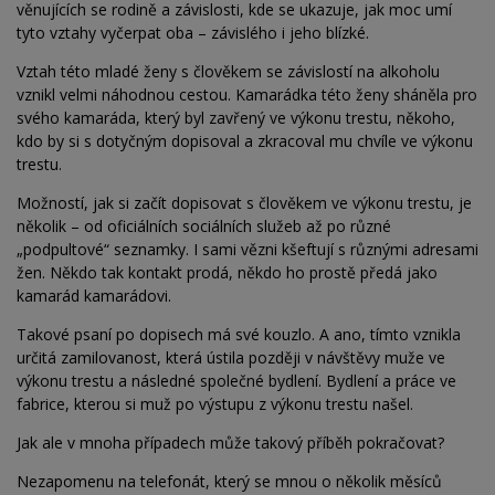
věnujících se rodině a závislosti, kde se ukazuje, jak moc umí
tyto vztahy vyčerpat oba – závislého i jeho blízké.
Vztah této mladé ženy s člověkem se závislostí na alkoholu
vznikl velmi náhodnou cestou. Kamarádka této ženy sháněla pro
svého kamaráda, který byl zavřený ve výkonu trestu, někoho,
kdo by si s dotyčným dopisoval a
zkracoval mu chvíle ve výkonu
trestu.
Možností, jak si začít dopisovat s člověkem ve výkonu trestu, je
několik – od oficiálních sociálních služeb až po různé
„podpultové“ seznamky. I sami vězni kšeftují s různými adresami
žen. Někdo tak kontakt prodá, někdo ho
prostě předá jako
kamarád kamarádovi.
Takové psaní po dopisech má své kouzlo. A ano, tímto vznikla
určitá zamilovanost, která ústila později v
návštěvy muže ve
výkonu trestu a následné společné bydlení. Bydlení a práce ve
fabrice, kterou si muž po
výstupu z výkonu trestu našel.
Jak ale v mnoha případech může takový příběh pokračovat?
Nezapomenu na telefonát, který se mnou o několik měsíců