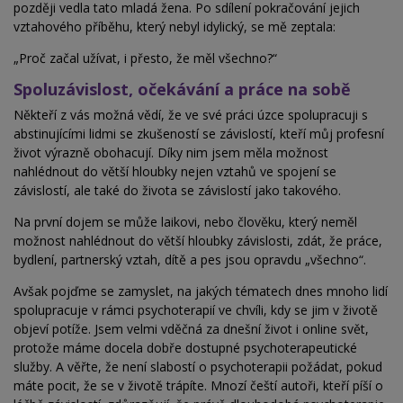
později vedla tato mladá žena. Po sdílení pokračování jejich
vztahového příběhu, který nebyl idylický, se mě zeptala:
„Proč začal užívat, i přesto, že měl všechno?“
Spoluzávislost, očekávání a práce na sobě
Někteří z vás možná vědí, že ve své práci úzce spolupracuji s
abstinujícími lidmi se zkušeností se závislostí, kteří můj profesní
život výrazně obohacují. Díky nim jsem měla možnost
nahlédnout do větší hloubky nejen vztahů ve spojení se
závislostí, ale také do života se závislostí jako takového.
Na první dojem se může laikovi, nebo člověku, který neměl
možnost nahlédnout do větší hloubky závislosti, zdát, že práce,
bydlení, partnerský vztah, dítě a pes jsou opravdu „všechno“.
Avšak pojďme se zamyslet, na jakých tématech dnes mnoho lidí
spolupracuje v rámci psychoterapií ve chvíli, kdy se jim v životě
objeví potíže. Jsem velmi vděčná za dnešní život i online svět,
protože máme docela dobře dostupné psychoterapeutické
služby. A věřte, že není slabostí o psychoterapii požádat, pokud
máte pocit, že
se
v životě trápíte. Mnozí čeští autoři, kteří píší o