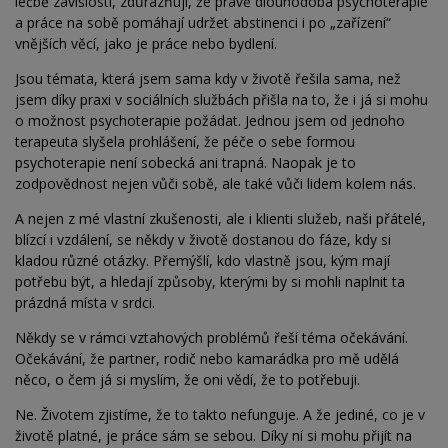
léčbě závislostí, zdůrazňují, že právě dlouhodobá psychoterapie
a
práce na sobě pomáhají udržet abstinenci i po „zařízení“
vnějších věcí, jako je práce nebo bydlení.
Jsou témata, která jsem sama kdy v životě řešila sama, než
jsem díky praxi v sociálních službách přišla na to, že
i
já si mohu
o možnost psychoterapie požádat. Jednou jsem od jednoho
terapeuta slyšela prohlášení, že péče o
sebe formou
psychoterapie není sobecká ani trapná. Naopak je to
zodpovědnost nejen vůči sobě, ale také vůči lidem kolem nás.
A nejen z mé vlastní zkušenosti, ale i klienti služeb, naši přátelé,
blízcí i vzdálení, se někdy v životě dostanou do fáze, kdy si
kladou různé otázky. Přemýšlí, kdo vlastně jsou, kým mají
potřebu být, a hledají způsoby, kterými by si mohli naplnit ta
prázdná místa v srdci.
Někdy se v rámci vztahových problémů řeší téma očekávání.
Očekávání, že partner, rodič nebo kamarádka pro mě udělá
něco, o čem já si myslím, že oni vědí, že to potřebuji.
Ne. Životem zjistíme, že to takto nefunguje. A že jediné, co je v
životě platné, je práce sám se sebou. Díky ní si mohu přijít na