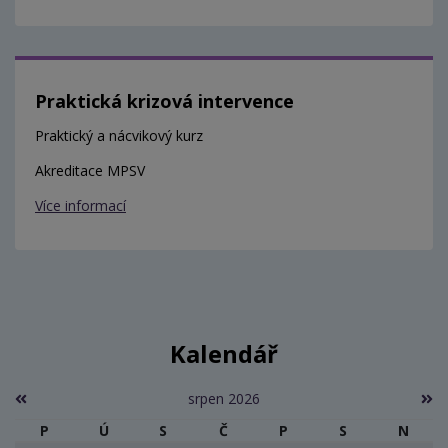
Praktická krizová intervence
Praktický a nácvikový kurz
Akreditace MPSV
Více informací
Kalendář
srpen 2026
P
Ú
S
Č
P
S
N