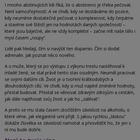
I mnoho abstinujících lidí říká, že o abstinenci je třeba pečovat.
Není samozřejmostí. A ve chvíli, kdy se dostáváme do pozice,
kdy neumíme dostatečně pečovat o komplexnost, kdy čerpáme
a stavíme své štěstí jen na hodnotách daných společností –
které jsou báječné, ale ne vždy kompletní – začne mít naše tělo i
mysl časem „roupy“.
Lidé pak hledají, čím si navýšit ten dopamin. Čím si dodat
adrenalin. Jak poznat něco nového.
A u muže, který se po výstupu z výkonu trestu nastěhoval k
mladé ženě, se stal právě tento stav osudným. Neuměl pracovat
se svými dalšími cíli. Život je o tvoření krátkodobých a
dlouhodobých cílů. Ve chvíli, kdy si muž naplnil zmíněné hodnoty,
přestal budovat. Přestal se věnovat zdravým zdrojům a cestám,
jak dále naplňovat svůj život a jak ho „zalévat“.
A proto se mu stala časem útočištěm závislost na alkoholu, o
které víme, jak elegantně umí přijít. S jakou rychlou „láskou“
dokáže člověka se závislostí namotat a přesvědčit ho, že jen s
ní mu bude dobře.