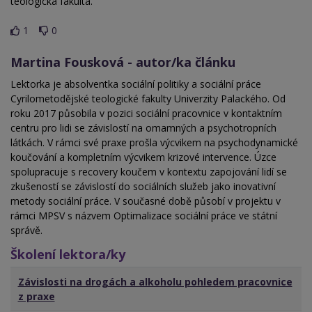
teologická fakulta.
1
0
Martina Fousková - autor/ka článku
Lektorka je absolventka sociální politiky a sociální práce
Cyrilometodějské teologické fakulty Univerzity Palackého. Od
roku 2017 působila v pozici sociální pracovnice v kontaktním
centru pro lidi se závislostí na omamných a psychotropních
látkách. V rámci své praxe prošla výcvikem na psychodynamické
koučování a kompletním výcvikem krizové intervence. Úzce
spolupracuje s recovery koučem v kontextu zapojování lidí se
zkušeností se závislostí do sociálních služeb jako inovativní
metody sociální práce. V současné době působí v projektu v
rámci MPSV s názvem Optimalizace sociální práce ve státní
správě.
Školení lektora/ky
Závislosti na drogách a alkoholu pohledem pracovnice
z praxe