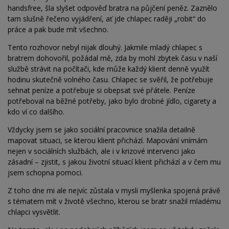
handsfree, šla slyšet odpověď bratra na půjčení peněz. Zaznělo
tam slušně řečeno vyjádření, ať jde chlapec raději „robit“ do
práce a pak bude mít všechno.
Tento rozhovor nebyl nijak dlouhý. Jakmile mladý chlapec s
bratrem dohovořil, požádal mě, zda by mohl zbytek času v naší
službě strávit na počítači, kde může každý klient denně využít
hodinu skutečně volného času. Chlapec se svěřil, že potřebuje
sehnat peníze a potřebuje si obepsat své přátele. Peníze
potřeboval na běžné potřeby, jako bylo drobné jídlo, cigarety a
kdo ví co dalšího.
Vždycky jsem se jako sociální pracovnice snažila detailně
mapovat situaci, se kterou klient přichází. Mapování vnímám
nejen v sociálních službách, ale i v krizové intervenci jako
zásadní – zjistit, s jakou životní situací klient přichází a v čem mu
jsem schopna pomoci.
Z toho dne mi ale nejvíc zůstala v mysli myšlenka spojená právě
s tématem mít v životě všechno, kterou se bratr snažil mladému
chlapci vysvětlit.