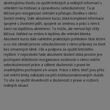
abstinujícímu životu za využití kritických a reálných informací s
ohledem na motivaci a opravdovou sebezkušenost. Ta je
klíčová pro reorganizaci vnímání a přístupu člověka v rámci
životní změny. Dále absolvent kurzu získá komplexní informace
spojené s životními pilíři, spojené se změnou a práci s nimi k
šanci na úspěšnou abstinenci. Ta může, ale nemusí být vždy
klíčová. Náhled na změnu k lepšímu dle vnímání klienta.
Absolvent kurzu dále nahlédne praktickým pohledem fáze léčení
a co vše obnáší proces sebezkušenosti v rámci přípravy na život
bez omamných látek. Cíle a podpora za využití kritického
myšlení. V neposlední řade absolvent školení získá prostor pro
pochopení důležitosti reorganizace osobnosti v rámci vnitřní
sebezkušenostní práce a sdílené zkušenosti z praxe ke
snadnějšímu pochopení a k úvaze. Práce s lidmi, kteří jsou přes
své vnitřní limity odkázáni na péči institucionalizovaných služeb.
To vše za využití dovedností a zkušenosti z praxe a rozborů
reálných situací.