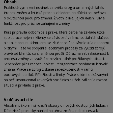
Obsah
Praktické vymezení novinek ze světa drog a omamných látek.
Proces změny a kritická práce s ohledem na důležitost pečovat
o skutečnou půdu pro změnu. Životní pilíře, jejich dělení, vliv a
funkčnost pro práci se zahájením změny.
Kurz připravila odbornice z praxe, která čerpá na základě úzké
spolupráce nejen s klienty se závislostí v rámci sociálních služeb,
ale také abstinujícími lidmi se zkušeností se závislostí a osobami
blízkými. Fáze ve spojení s léčebnými procesy za využití zdrojů
právě od klientů, co si změnou prošli. Důraz na sebezkušenost k
procesu změny za využití krizových i silně prožitkových situací.
Sebepráce přes radost i bolest. Reorganizace osobnosti k trvalé
změně. Práce se zdroji získané sebezkušeností v rámci
pocitových deníků. Příležitosti a limity. Práce s lidmi odkázanými
na péči institucionalizovaných sociálních služeb. Sdílení a rozbor
situací a příkladů z praxe.
Vzdělávací cíle
Absolvent školení si rozšíří obzory o nových dostupných látkách.
Dále získá praktický náhled na téma změna neboli cesta k