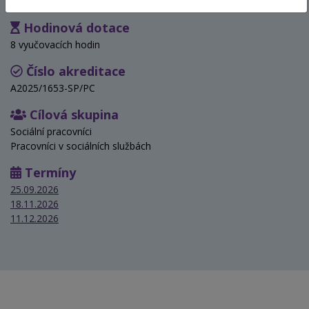
Hodinová dotace
8 vyučovacích hodin
Číslo akreditace
A2025/1653-SP/PC
Cílová skupina
Sociální pracovníci
Pracovníci v sociálních službách
Termíny
25.09.2026
18.11.2026
11.12.2026