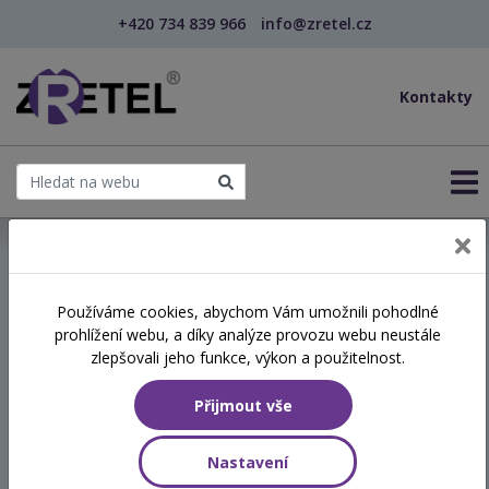
+420 734 839 966
info@zretel.cz
Kontakty
← Vzdělávání pro sociální služby
Používáme cookies, abychom Vám umožnili pohodlné
prohlížení webu, a díky analýze provozu webu neustále
Závislosti na drogách a
zlepšovali jeho funkce, výkon a použitelnost.
alkoholu - změna, léčba a
Přijmout vše
abstinence pohledem
pracovnice z praxe
Nastavení