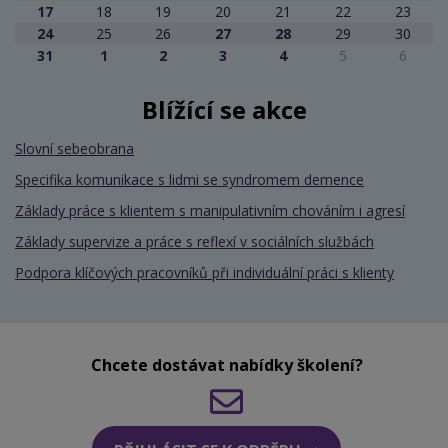
17
18
19
20
21
22
23
24
25
26
27
28
29
30
31
1
2
3
4
5
6
Blížící se akce
Slovní sebeobrana
Specifika komunikace s lidmi se syndromem demence
Základy práce s klientem s manipulativním chováním i agresí
Základy supervize a práce s reflexí v sociálních službách
Podpora klíčových pracovníků při individuální práci s klienty
Chcete dostávat nabídky školení?