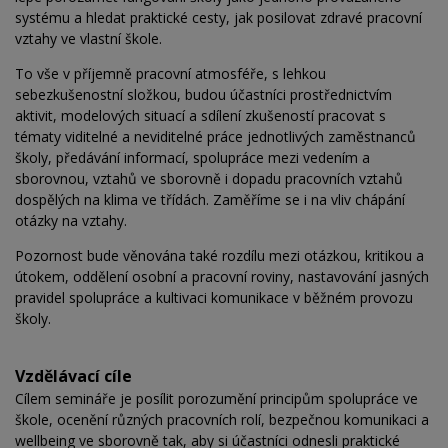
systému a hledat praktické cesty, jak posilovat zdravé pracovní
vztahy ve vlastní škole.
To vše v příjemně pracovní atmosféře, s lehkou
sebezkušenostní složkou, budou účastníci prostřednictvím
aktivit, modelových situací a sdílení zkušeností pracovat s
tématy viditelné a neviditelné práce jednotlivých zaměstnanců
školy, předávání informací, spolupráce mezi vedením a
sborovnou, vztahů ve sborovně i dopadu pracovních vztahů
dospělých na klima ve třídách. Zaměříme se i na vliv chápání
otázky na vztahy.
Pozornost bude věnována také rozdílu mezi otázkou, kritikou a
útokem, oddělení osobní a pracovní roviny, nastavování jasných
pravidel spolupráce a kultivaci komunikace v běžném provozu
školy.
Vzdělávací cíle
Cílem semináře je posílit porozumění principům spolupráce ve
škole, ocenění různých pracovních rolí, bezpečnou komunikaci a
wellbeing ve sborovně tak, aby si účastníci odnesli praktické