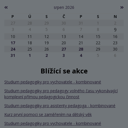
srpen 2026
P
Ú
S
Č
P
S
N
27
28
29
30
31
1
2
3
4
5
6
7
8
9
10
11
12
13
14
15
16
17
18
19
20
21
22
23
24
25
26
27
28
29
30
31
1
2
3
4
5
6
Blížící se akce
Studium pedagogiky pro vychovatele - kombinované
Studium pedagogiky pro pedagogy volného času vykonávající
komplexní přímou pedagogickou činnost
Studium pedagogiky pro asistenty pedagoga - kombinované
Kurz první pomoci se zaměřením na dětský věk
Studium pedagogiky pro vychovatele - kombinované