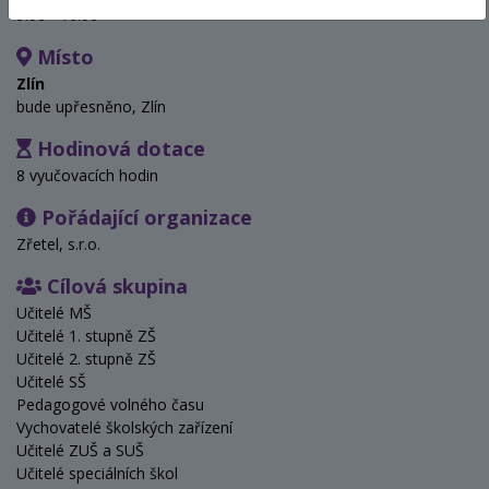
9:00 - 16:00
Místo
Zlín
bude upřesněno, Zlín
Hodinová dotace
8 vyučovacích hodin
Pořádající organizace
Zřetel, s.r.o.
Cílová skupina
Učitelé MŠ
Učitelé 1. stupně ZŠ
Učitelé 2. stupně ZŠ
Učitelé SŠ
Pedagogové volného času
Vychovatelé školských zařízení
Učitelé ZUŠ a SUŠ
Učitelé speciálních škol