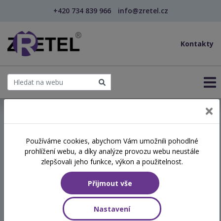
+420 734 839 966
info@zretel.cz
Kontakty
← Vzdělávání pro učitele - DVPP
Používáme cookies, abychom Vám umožnili pohodlné
šablony
prohlížení webu, a díky analýze provozu webu neustále
Zdravé profesní vztahy a
zlepšovali jeho funkce, výkon a použitelnost.
wellbeing ve školách
Přijmout vše
Termín
Nastavení
26.11.2026