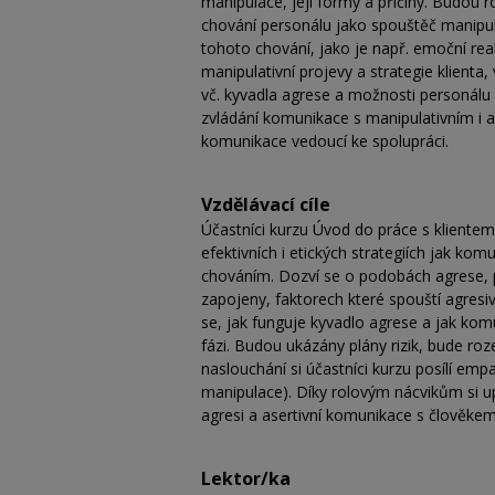
manipulace, její formy a příčiny. Budou r
chování personálu jako spouštěč manipulac
tohoto chování, jako je např. emoční r
manipulativní projevy a strategie klienta
vč. kyvadla agrese a možnosti personálu 
zvládání komunikace s manipulativním i a
komunikace vedoucí ke spolupráci.
Vzdělávací cíle
Účastníci kurzu Úvod do práce s klientem
efektivních i etických strategiích jak ko
chováním. Dozví se o podobách agrese, p
zapojeny, faktorech které spouští agresiv
se, jak funguje kyvadlo agrese a jak komuni
fázi. Budou ukázány plány rizik, bude r
naslouchání si účastníci kurzu posílí emp
manipulace). Díky rolovým nácvikům si 
agresi a asertivní komunikace s člověke
Lektor/ka