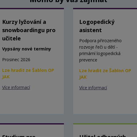
Kurzy lyžování a
Logopedický
snowboardingu pro
asistent
učitele
Podpora přirozeného
rozvoje řeči u dětí -
Vypsány nové termíny
primární logopedická
Prosinec 2026
prevence
Lze hradit ze Šablon OP
Lze hradit ze Šablon OP
JAK
JAK
Více informací
Více informací
Studium pro
Učitel odborných