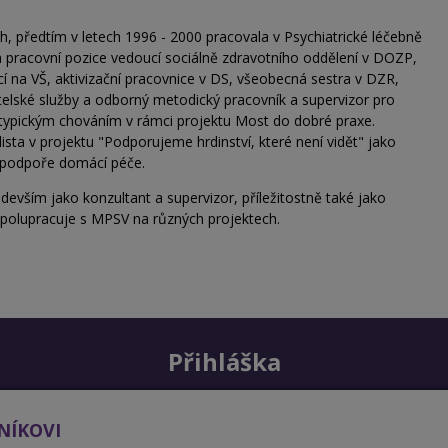
h, předtím v letech 1996 - 2000 pracovala v Psychiatrické léčebně
la pracovní pozice vedoucí sociálně zdravotního oddělení v DOZP,
ící na VŠ, aktivizační pracovnice v DS, všeobecná sestra v DZR,
telské služby a odborný metodický pracovník a supervizor pro
atypickým chováním v rámci projektu Most do dobré praxe.
sta v projektu "Podporujeme hrdinství, které není vidět" jako
v podpoře domácí péče.
evším jako konzultant a supervizor, příležitostně také jako
 spolupracuje s MPSV na různých projektech.
Přihláška
NÍKOVI