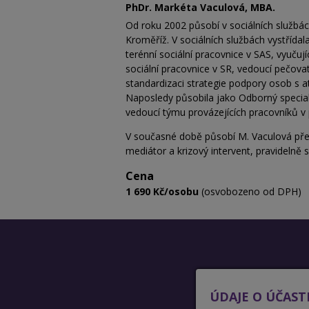
PhDr. Markéta Vaculová, MBA.
Od roku 2002 působí v sociálních službác
Kroměříž. V sociálních službách vystřída
terénní sociální pracovnice v SAS, vyučuj
sociální pracovnice v SR, vedoucí pečova
standardizaci strategie podpory osob s 
Naposledy působila jako Odborný speciali
vedoucí týmu provázejících pracovníků 
V současné době působí M. Vaculová před
mediátor a krizový intervent, pravidelně
Cena
1 690 Kč/osobu
(osvobozeno od DPH)
ÚDAJE O ÚČAST