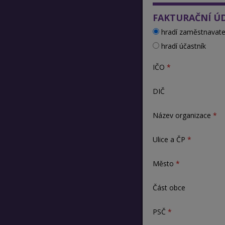
FAKTURAČNÍ Ú
hradí zaměstnavate
hradí účastník
IČO
DIČ
Název organizace
Ulice a ČP
Město
Část obce
PSČ