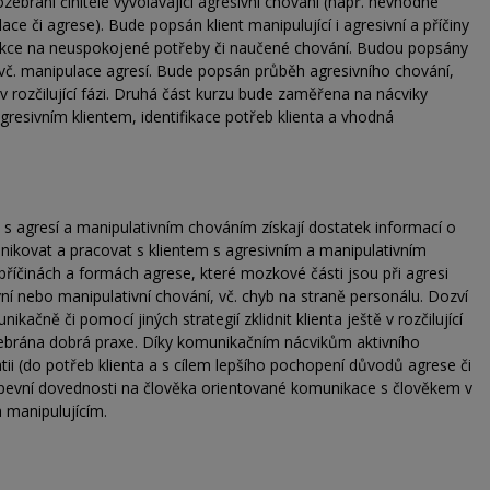
ozebráni činitelé vyvolávající agresivní chování (např. nevhodné
e či agrese). Bude popsán klient manipulující i agresivní a příčiny
eakce na neuspokojené potřeby či naučené chování. Budou popsány
, vč. manipulace agresí. Bude popsán průběh agresivního chování,
v rozčilující fázi. Druhá část kurzu bude zaměřena na nácviky
gresivním klientem, identifikace potřeb klienta a vhodná
 s agresí a manipulativním chováním získají dostatek informací o
munikovat a pracovat s klientem s agresivním a manipulativním
říčinách a formách agrese, které mozkové části jsou při agresi
ní nebo manipulativní chování, vč. chyb na straně personálu. Dozví
kačně či pomocí jiných strategií zklidnit klienta ještě v rozčilující
ozebrána dobrá praxe. Díky komunikačním nácvikům aktivního
atii (do potřeb klienta a s cílem lepšího pochopení důvodů agrese či
upevní dovednosti na člověka orientované komunikace s člověkem v
m manipulujícím.