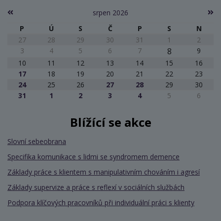
srpen 2026
P
Ú
S
Č
P
S
N
27
28
29
30
31
1
2
3
4
5
6
7
8
9
10
11
12
13
14
15
16
17
18
19
20
21
22
23
24
25
26
27
28
29
30
31
1
2
3
4
5
6
Blížící se akce
Slovní sebeobrana
Specifika komunikace s lidmi se syndromem demence
Základy práce s klientem s manipulativním chováním i agresí
Základy supervize a práce s reflexí v sociálních službách
Podpora klíčových pracovníků při individuální práci s klienty