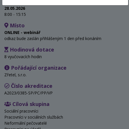
Termín
28.05.2026
8:00 - 15:15
Místo
ONLINE - webinář
odkaz bude zaslán přihlášeným 1 den před konáním
Hodinová dotace
8 vyučovacích hodin
Pořádající organizace
Zřetel, s.r.o.
Číslo akreditace
A2023/0385-SP/PC/PP/VP
Cílová skupina
Sociální pracovníci
Pracovníci v sociálních službách
Neformální pečovatelé