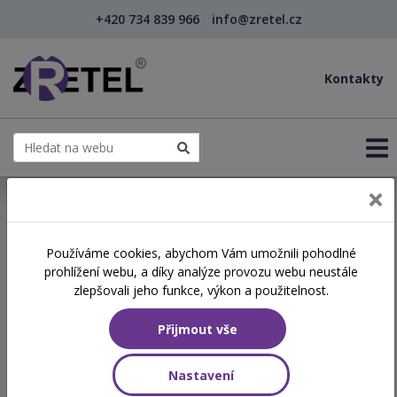
+420 734 839 966
info@zretel.cz
Kontakty
← Využití všímavosti (mindfulness) při zvládání s...
Používáme cookies, abychom Vám umožnili pohodlné
prohlížení webu, a díky analýze provozu webu neustále
Využití všímavosti
zlepšovali jeho funkce, výkon a použitelnost.
(mindfulness) při zvládání
Přijmout vše
stresu v sociálních službách
Nastavení