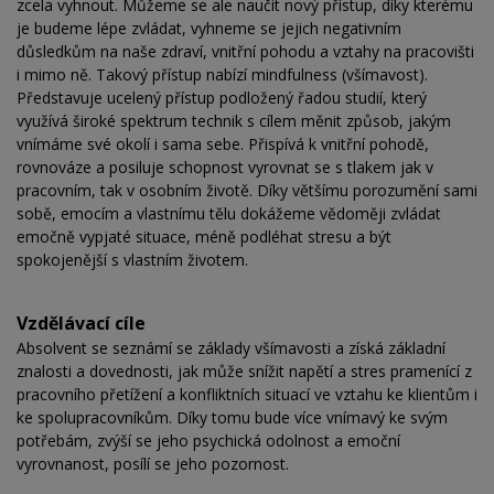
zcela vyhnout. Můžeme se ale naučit nový přístup, díky kterému
je budeme lépe zvládat, vyhneme se jejich negativním
důsledkům na naše zdraví, vnitřní pohodu a vztahy na pracovišti
i mimo ně. Takový přístup nabízí mindfulness (všímavost).
Představuje ucelený přístup podložený řadou studií, který
využívá široké spektrum technik s cílem měnit způsob, jakým
vnímáme své okolí i sama sebe. Přispívá k vnitřní pohodě,
rovnováze a posiluje schopnost vyrovnat se s tlakem jak v
pracovním, tak v osobním životě. Díky většímu porozumění sami
sobě, emocím a vlastnímu tělu dokážeme vědoměji zvládat
emočně vypjaté situace, méně podléhat stresu a být
spokojenější s vlastním životem.
Vzdělávací cíle
Absolvent se seznámí se základy všímavosti a získá základní
znalosti a dovednosti, jak může snížit napětí a stres pramenící z
pracovního přetížení a konfliktních situací ve vztahu ke klientům i
ke spolupracovníkům. Díky tomu bude více vnímavý ke svým
potřebám, zvýší se jeho psychická odolnost a emoční
vyrovnanost, posílí se jeho pozornost.