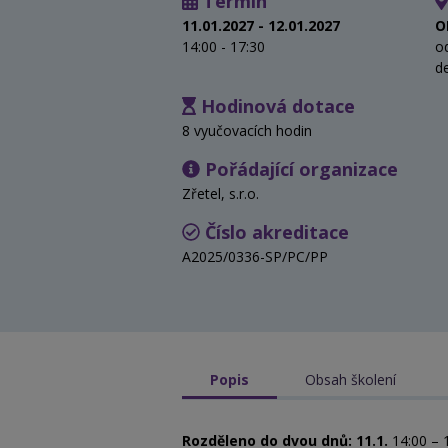
Termín
11.01.2027 - 12.01.2027
O
14:00 - 17:30
o
d
Hodinová dotace
8 vyučovacích hodin
Pořádající organizace
Zřetel, s.r.o.
Číslo akreditace
A2025/0336-SP/PC/PP
Popis
Obsah školení
Rozděleno do dvou dnů: 11.1.
14:00 – 