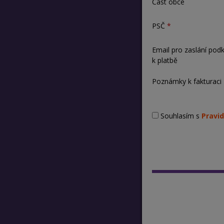
Část obce
PSČ
Email pro zaslání pod
k platbě
Poznámky k fakturaci
Souhlasím s
Pravid