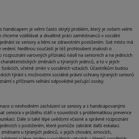
 s handicapem je velmi často skrytý problém, který je ovšem velmi
hceme vzdělávat a zkvalitnit práci zaměstnanců v sociální
jednání se seniory a lidmi se zdravotním postižením. Své místo má
 vedení. Nedílnou součástí je též prohloubení znalosti o
 rozpoznání varovných příznaků násilí na seniorech a na jedincích
charakteristických změnách u týraných jedinců, a to v jejich
h funkcích, včetně změn v sociálních vztazích. Účastníkům budou
edcích týrání s možnostmi sociálně právní ochrany týraných seniorů
známí s příčinami selhání odpovědné pečující osoby.
rmace o nevhodném zacházení se seniory a s handicapovanými
ímat seniora v průběhu stáří v souvislosti s problematikou prevence
omunikaci. Dále si také lépe uvědomí včasné a správné rozpoznání
jedincích s postižením, které pomůže zabránit další eskalaci.
i změnami u týraných jedinců, v jejich chování, emocích,
Uvědomí si lépe změny v sociálních vztazích u klientů sociálních