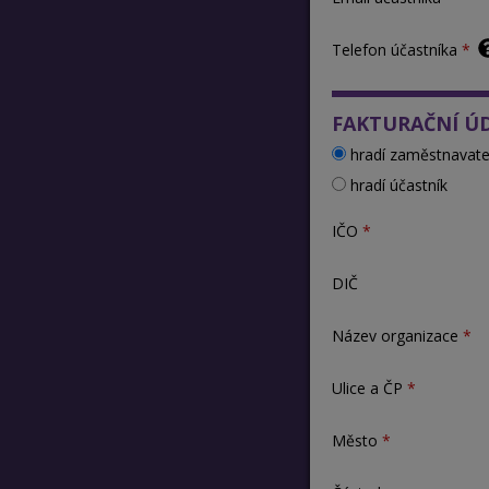
Telefon účastníka
FAKTURAČNÍ Ú
hradí zaměstnavate
hradí účastník
IČO
DIČ
Název organizace
Ulice a ČP
Město