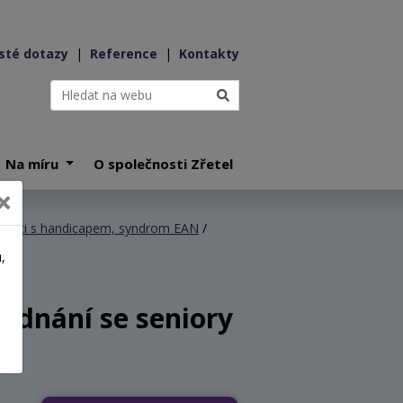
sté dotazy
|
Reference
|
Kontakty
Na míru
O společnosti Zřetel
edinci s handicapem, syndrom EAN
/
,
a
ednání se seniory