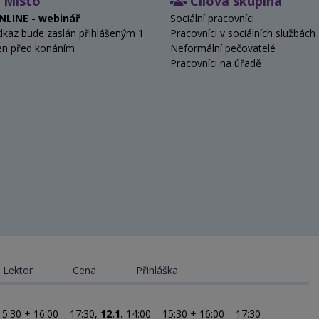
Místo
Cílová skupina
NLINE - webinář
Sociální pracovníci
dkaz bude zaslán přihlášeným 1
Pracovníci v sociálních službách
en před konáním
Neformální pečovatelé
Pracovníci na úřadě
Lektor
Cena
Přihláška
15:30 + 16:00 – 17:30,
12.1.
14:00 – 15:30 + 16:00 – 17:30