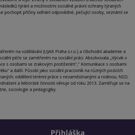
 následků týrání a možnostmi sociálně právní ochrany týraných
e pochopit příčiny selhání odpovědné, pečující osoby, seznámí se
ěřením na vzdělávání (UJAK Praha s.r.o.) a Obchodní akademie a
ociální péče se zaměřením na sociální práci. Absolvovala „Výcvik v
ace s osobami se zrakovým postižením“,“ Komunikace s osobami
ku“ a další. Působí jako sociální pracovník na různých pozicích
tnaných; oddělení terénní práce s nezaměstnanými a rodinou; NSD;
ednášení a lektorské činnosti věnuje od roku 2013. Zaměřuje se na
rie, sociologie a pedagogiky.
Přihláška