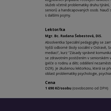
služeb včetně problematiky druhu týrání,
seniorů a handicapovaných osob. Naučí s
s dalšími pojmy.
Lektor/ka
Mgr. Bc. Radana Šebestová, DiS.
Absolventka Speciální pedagogiky se zam
Vyšší odborné školy sociální v Ostravě, S
mediaci“, kurz “Zásady správné komunik
se zdravotním postižením v seniorském vě
(péče o rodinu a děti; oddělení nezaměs
DZR). Je zkušenou lektorkou, která se př
oblast problematiky psychologie, psychiat
Cena
1 690 Kč/osobu
(osvobozeno od DPH)