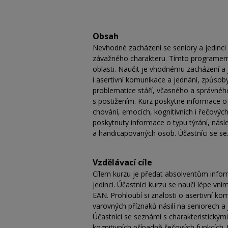
Obsah
Nevhodné zacházení se seniory a jedinci
závažného charakteru. Tímto programem c
oblasti. Naučit je vhodnému zacházení a 
i asertivní komunikace a jednání, způsoby
problematice stáří, včasného a správného
s postižením. Kurz poskytne informace o 
chování, emocích, kognitivních i řečovýc
poskytnuty informace o typu týrání, násl
a handicapovaných osob. Účastníci se se
Vzdělávací cíle
Cílem kurzu je předat absolventům info
jedinci. Účastníci kurzu se naučí lépe vn
EAN. Prohloubí si znalosti o asertivní k
varovných příznaků násilí na seniorech a 
Účastníci se seznámí s charakteristickým
kognitivních případně řečových funkcích. 