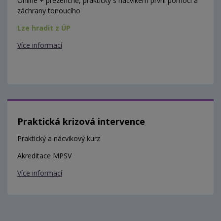
Online + prezenčně, prakticky s nácvikem první pomoci a
záchrany tonoucího
Lze hradit z ÚP
Více informací
Praktická krizová intervence
Praktický a nácvikový kurz
Akreditace MPSV
Více informací