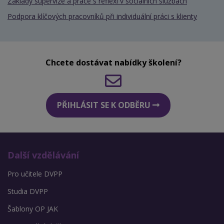
Základy supervize a práce s reflexí v sociálních službách
Podpora klíčových pracovníků při individuální práci s klienty
Chcete dostávat nabídky školení?
PŘIHLÁSIT SE K ODBĚRU
Další vzdělávání
Pro učitele DVPP
Studia DVPP
Šablony OP JAK