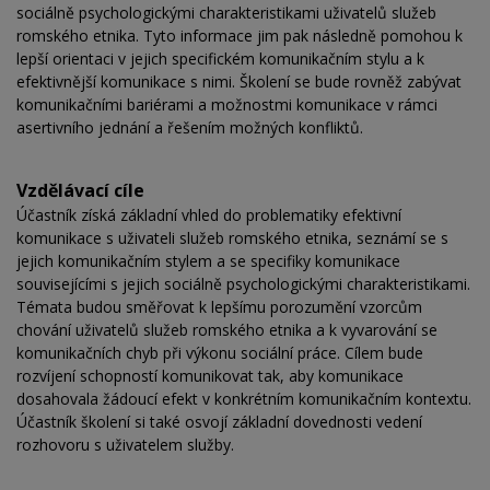
sociálně psychologickými charakteristikami uživatelů služeb
romského etnika. Tyto informace jim pak následně pomohou k
lepší orientaci v jejich specifickém komunikačním stylu a k
efektivnější komunikace s nimi. Školení se bude rovněž zabývat
komunikačními bariérami a možnostmi komunikace v rámci
asertivního jednání a řešením možných konfliktů.
Vzdělávací cíle
Účastník získá základní vhled do problematiky efektivní
komunikace s uživateli služeb romského etnika, seznámí se s
jejich komunikačním stylem a se specifiky komunikace
souvisejícími s jejich sociálně psychologickými charakteristikami.
Témata budou směřovat k lepšímu porozumění vzorcům
chování uživatelů služeb romského etnika a k vyvarování se
komunikačních chyb při výkonu sociální práce. Cílem bude
rozvíjení schopností komunikovat tak, aby komunikace
dosahovala žádoucí efekt v konkrétním komunikačním kontextu.
Účastník školení si také osvojí základní dovednosti vedení
rozhovoru s uživatelem služby.