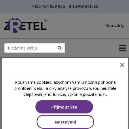
+420 734 839 966
info@zretel.cz
Kontakty
← Vzdělávání pro sociální služby
Používáme cookies, abychom Vám umožnili pohodlné
prohlížení webu, a díky analýze provozu webu neustále
Úvod do efektivní
zlepšovali jeho funkce, výkon a použitelnost.
komunikace s romskými
Přijmout vše
klienty
Nastavení