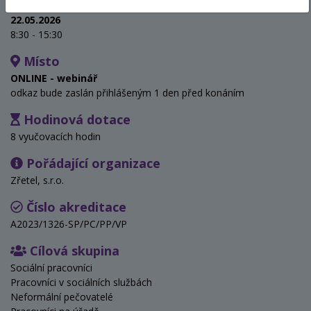
Termín
22.05.2026
8:30 - 15:30
Místo
ONLINE - webinář
odkaz bude zaslán přihlášeným 1 den před konáním
Hodinová dotace
8 vyučovacích hodin
Pořádající organizace
Zřetel, s.r.o.
Číslo akreditace
A2023/1326-SP/PC/PP/VP
Cílová skupina
Sociální pracovníci
Pracovníci v sociálních službách
Neformální pečovatelé