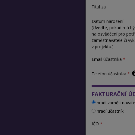
Titul za
Datum narození
(Uveďte, pokud má bý
na osvědčení pro pot
zaměstnavatele či vyk
v projektu.)
Email účastníka
Telefon účastníka
FAKTURAČNÍ Ú
hradí zaměstnavate
hradí účastník
IČO