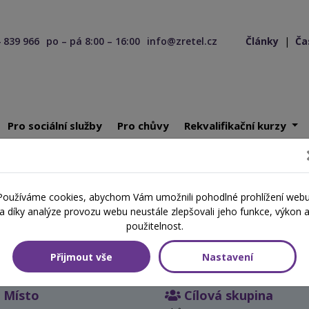
 839 966
po – pá 8:00 – 16:00
info@zretel.cz
Články
|
Ča
Pro sociální služby
Pro chůvy
Rekvalifikační kurzy
vorba multisenzorického prostředí (snoezelen) a pomůcky pro rozvo
Používáme cookies, abychom Vám umožnili pohodlné prohlížení webu
a díky analýze provozu webu neustále zlepšovali jeho funkce, výkon 
rického prostředí (snoezelen)
použitelnost.
Přijmout vše
Nastavení
Místo
Cílová skupina