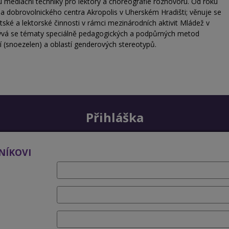
u mediační techniky pro lektory a choreografie rozhovoru. Od roku
 a dobrovolnického centra Akropolis v Uherském Hradišti; věnuje se
tské a lektorské činnosti v rámci mezinárodních aktivit Mládež v
bývá se tématy speciálně pedagogických a podpůrných metod
í (snoezelen) a oblastí genderových stereotypů.
Přihláška
NÍKOVI