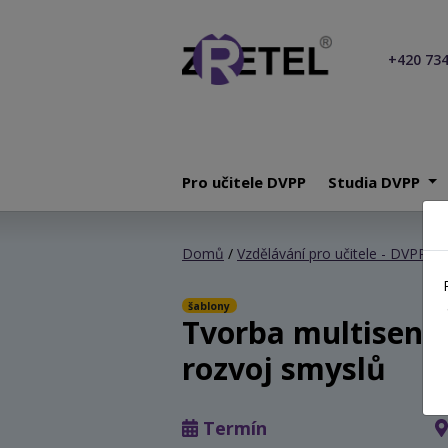
+420 734
Pro učitele DVPP
Studia DVPP
Domů
/
Vzdělávání pro učitele - DVPP
/
T
šablony
Tvorba multisenzo
rozvoj smyslů
Termín