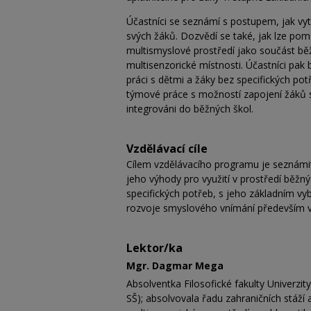
Účastníci se seznámí s postupem, jak vy
svých žáků. Dozvědí se také, jak lze pomů
multismyslové prostředí jako součást běž
multisenzorické místnosti. Účastníci pak
práci s dětmi a žáky bez specifických pot
týmové práce s možností zapojení žáků 
integrováni do běžných škol.
Vzdělávací cíle
Cílem vzdělávacího programu je seznámit
jeho výhody pro využití v prostředí běžnýc
specifických potřeb, s jeho základním 
rozvoje smyslového vnímání především v
Lektor/ka
Mgr. Dagmar Mega
Absolventka Filosofické fakulty Univerzit
SŠ); absolvovala řadu zahraničních stáží