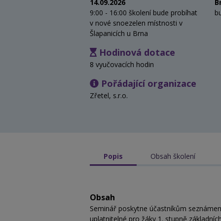
14.09.2026
B
9:00 - 16:00 školení bude probíhat
b
v nové snoezelen místnosti v
Šlapanicích u Brna
Hodinová dotace
8 vyučovacích hodin
Pořádající organizace
Zřetel, s.r.o.
Popis
Obsah školení
Obsah
Seminář poskytne účastníkům seznámení
uplatnitelné pro žáky 1. stupně základních