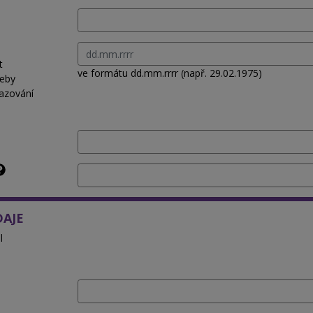
t
ve formátu dd.mm.rrrr (např. 29.02.1975)
řeby
azování
DAJE
l