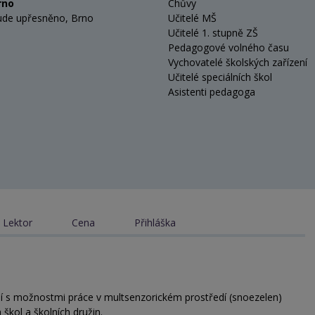
rno
Chůvy
ude upřesněno, Brno
Učitelé MŠ
Učitelé 1. stupně ZŠ
Pedagogové volného času
Vychovatelé školských zařízení
Učitelé speciálních škol
Asistenti pedagoga
Lektor
Cena
Přihláška
 s možnostmi práce v multsenzorickém prostředí (snoezelen)
 škol a školních družin.