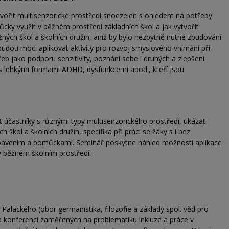
tvořit multisenzorické prostředí snoezelen s ohledem na potřeby
cky využít v běžném prostředí základních škol a jak vytvořit
ných škol a školních družin, aniž by bylo nezbytně nutné zbudování
 budou moci aplikovat aktivity pro rozvoj smyslového vnímání při
řeb jako podporu senzitivity, poznání sebe i druhých a zlepšení
s lehkými formami ADHD, dysfunkcemi apod., kteří jsou
 účastníky s různými typy multisenzorického prostředí, ukázat
h škol a školních družin, specifika při práci se žáky s i bez
vybavením a pomůckami. Seminář poskytne náhled možností aplikace
 běžném školním prostředí.
y Palackého (obor germanistika, filozofie a základy spol. věd pro
 a konferencí zaměřených na problematiku inkluze a práce v