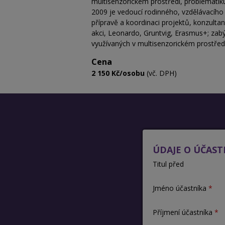
multisenzorickém prostředí, problematik
2009 je vedoucí rodinného, vzdělávacího
přípravě a koordinaci projektů, konzultan
akci, Leonardo, Gruntvig, Erasmus+; za
využívaných v multisenzorickém prostřed
Cena
2 150 Kč/osobu
(vč. DPH)
ÚDAJE O ÚČAST
Titul před
Jméno účastníka
Příjmení účastníka