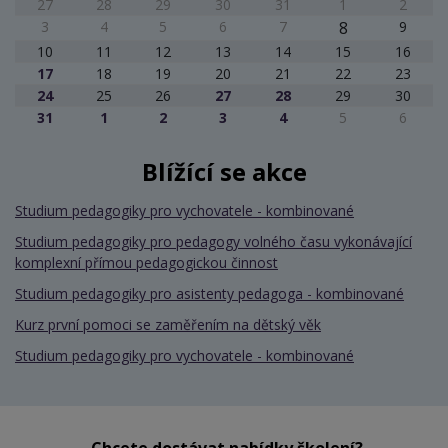
27
28
29
30
31
1
2
3
4
5
6
7
8
9
10
11
12
13
14
15
16
17
18
19
20
21
22
23
24
25
26
27
28
29
30
31
1
2
3
4
5
6
Blížící se akce
Studium pedagogiky pro vychovatele - kombinované
Studium pedagogiky pro pedagogy volného času vykonávající
komplexní přímou pedagogickou činnost
Studium pedagogiky pro asistenty pedagoga - kombinované
Kurz první pomoci se zaměřením na dětský věk
Studium pedagogiky pro vychovatele - kombinované
Chcete dostávat nabídky školení?