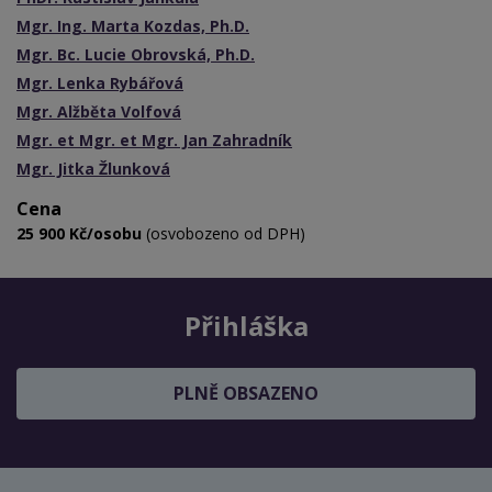
Mgr. Ing. Marta Kozdas, Ph.D.
Mgr. Bc. Lucie Obrovská, Ph.D.
Mgr. Lenka Rybářová
Mgr. Alžběta Volfová
Mgr. et Mgr. et Mgr. Jan Zahradník
Mgr. Jitka Žlunková
Cena
25 900 Kč/osobu
(osvobozeno od DPH)
Přihláška
PLNĚ OBSAZENO