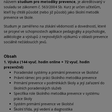
názvem
studium pro metodiky prevence
, je akreditovaný v
souladu se zákonem č. 563/2004 Sb. Kurz je určen učitelům,
kteří by chtěli působit (nebo již působí) jako školní metodik
prevence ve škole.
Studium je zaměřeno na získání vědomostí a dovedností, které
se projeví ve schopnostech aplikace pedagogiky a psychologie,
adiktologie a výstupů z nejnovějších výzkumů v oblasti prevence
sociálně nežádoucích jevů.
Obsah
1. Výuka (144 vyuč. hodin online + 72 vyuč. hodin
prezenčně)
Poradenské systémy a primární prevence ve školství
Právní rámec pro práci školního metodika prevence
Primární prevence v podmínkách školy a její zařazení do
školních poradenských služeb
Specifika role školního metodika prevence v systému
práce školy
Systém primární prevence ve školství
Školní třída, její vedení a diagnostika