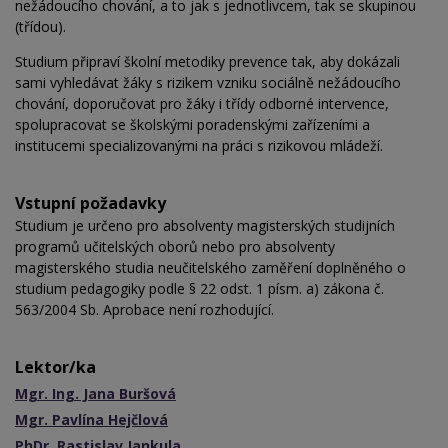
nežádoucího chování, a to jak s jednotlivcem, tak se skupinou
(třídou).
Studium připraví školní metodiky prevence tak, aby dokázali
sami vyhledávat žáky s rizikem vzniku sociálně nežádoucího
chování, doporučovat pro žáky i třídy odborné intervence,
spolupracovat se školskými poradenskými zařízeními a
institucemi specializovanými na práci s rizikovou mládeží.
Vstupní požadavky
Studium je určeno pro absolventy magisterských studijních
programů učitelských oborů nebo pro absolventy
magisterského studia neučitelského zaměření doplněného o
studium pedagogiky podle § 22 odst. 1 písm. a) zákona č.
563/2004 Sb. Aprobace není rozhodující.
Lektor/ka
Mgr. Ing. Jana Buršová
Mgr. Pavlína Hejčlová
PhDr. Rastislav Jankula