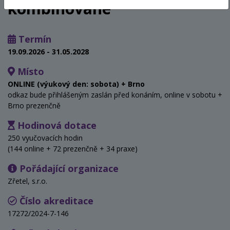
kombinované
Termín
19.09.2026 - 31.05.2028
Místo
ONLINE (výukový den: sobota) + Brno
odkaz bude přihlášeným zaslán před konáním, online v sobotu +
Brno prezenčně
Hodinová dotace
250 vyučovacích hodin
(144 online + 72 prezenčně + 34 praxe)
Pořádající organizace
Zřetel, s.r.o.
Číslo akreditace
17272/2024-7-146