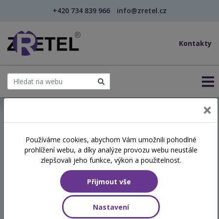
+420 734 839 966
info@zretel.cz
Kontakty
← Studium k výkonu specializované činnosti – prev...
Používáme cookies, abychom Vám umožnili pohodlné
specializační vzdělávání
šablony
prohlížení webu, a díky analýze provozu webu neustále
Studium k výkonu
zlepšovali jeho funkce, výkon a použitelnost.
specializované činnosti –
Přijmout vše
prevence sociálně
patologických jevů -
Nastavení