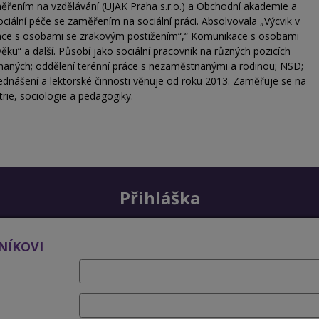
ěřením na vzdělávání (UJAK Praha s.r.o.) a Obchodní akademie a
ociální péče se zaměřením na sociální práci. Absolvovala „Výcvik v
ace s osobami se zrakovým postižením“,“ Komunikace s osobami
ku“ a další. Působí jako sociální pracovník na různých pozicích
tnaných; oddělení terénní práce s nezaměstnanými a rodinou; NSD;
ednášení a lektorské činnosti věnuje od roku 2013. Zaměřuje se na
rie, sociologie a pedagogiky.
Přihláška
NÍKOVI