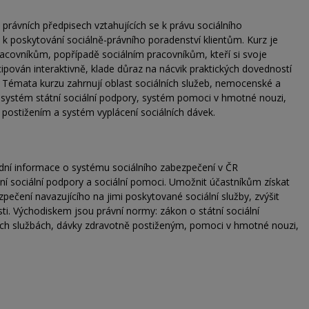
v právních předpisech vztahujících se k právu sociálního
 k poskytování sociálně-právního poradenství klientům. Kurz je
racovníkům, popřípadě sociálním pracovníkům, kteří si svoje
koncipován interaktivně, klade důraz na nácvik praktických dovedností
 Témata kurzu zahrnují oblast sociálních služeb, nemocenské a
, systém státní sociální podpory, systém pomoci v hmotné nouzi,
postižením a systém vyplácení sociálních dávek.
dní informace o systému sociálního zabezpečení v ČR
átní sociální podpory a sociální pomoci. Umožnit účastníkům získat
ezpečení navazujícího na jimi poskytované sociální služby, zvýšit
ti. Východiskem jsou právní normy: zákon o státní sociální
ích službách, dávky zdravotně postiženým, pomoci v hmotné nouzi,