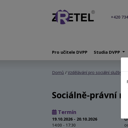
+420 734
Pro učitele DVPP
Studia DVPP
Domů
/
Vzdělávání pro sociální služby
/
S
Sociálně-právní 
Termín
19.10.2026 - 20.10.2026
O
14:00 - 17:30
o