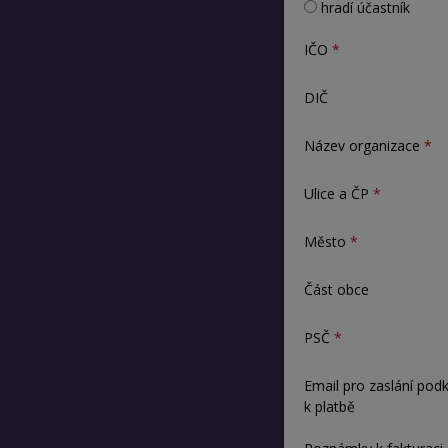
hradí účastník
IČO
DIČ
Název organizace
Ulice a ČP
Město
Část obce
PSČ
Email pro zaslání pod
k platbě