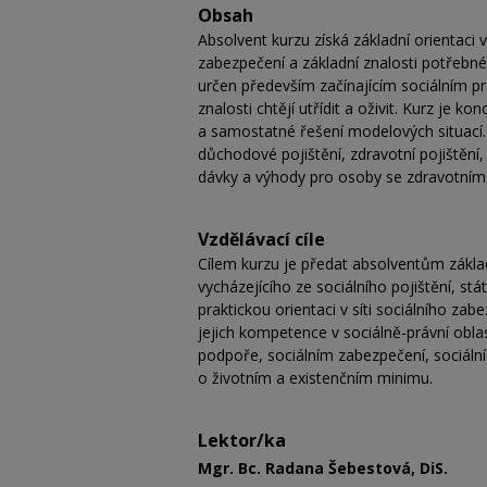
Obsah
Absolvent kurzu získá základní orientaci 
zabezpečení a základní znalosti potřebné
určen především začínajícím sociálním p
znalosti chtějí utřídit a oživit. Kurz je 
a samostatné řešení modelových situací.
důchodové pojištění, zdravotní pojištění
dávky a výhody pro osoby se zdravotním 
Vzdělávací cíle
Cílem kurzu je předat absolventům zákla
vycházejícího ze sociálního pojištění, st
praktickou orientaci v síti sociálního zab
jejich kompetence v sociálně-právní oblas
podpoře, sociálním zabezpečení, sociáln
o životním a existenčním minimu.
Lektor/ka
Mgr. Bc. Radana Šebestová, DiS.