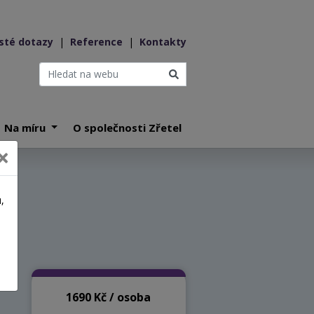
sté dotazy
|
Reference
|
Kontakty
Na míru
O společnosti Zřetel
6
,
a
1690 Kč / osoba