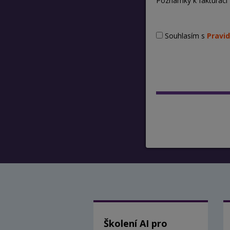
Poznámky k fakturaci
Souhlasím s
Pravid
Školení AI pro