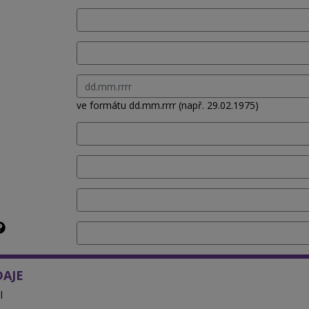
ve formátu dd.mm.rrrr (např. 29.02.1975)
DAJE
l