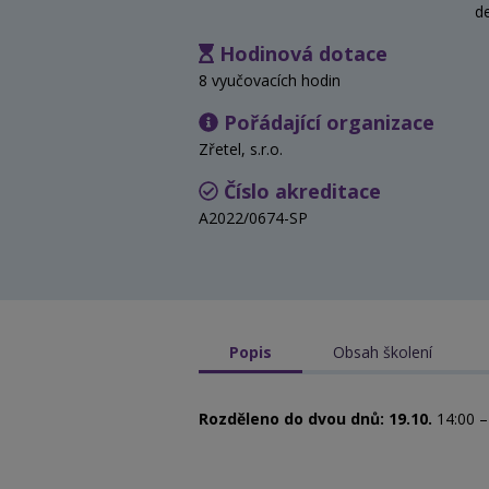
d
Hodinová dotace
8 vyučovacích hodin
Pořádající organizace
Zřetel, s.r.o.
Číslo akreditace
A2022/0674-SP
Popis
Obsah školení
Rozděleno do dvou dnů: 19.10.
14:00 –