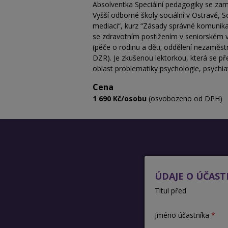
Absolventka Speciální pedagogiky se zam
Vyšší odborné školy sociální v Ostravě, S
mediaci“, kurz “Zásady správné komunik
se zdravotním postižením v seniorském vě
(péče o rodinu a děti; oddělení nezaměs
DZR). Je zkušenou lektorkou, která se př
oblast problematiky psychologie, psychiat
Cena
1 690 Kč/osobu
(osvobozeno od DPH)
ÚDAJE O ÚČAST
Titul před
Jméno účastníka