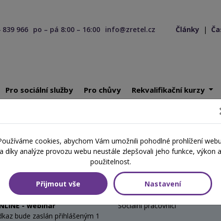
 839 966
po – pá 8:00 – 16:00
info@zretel.cz
Články
|
Ča
Pro sociální služby
Pro chůvy
Rekvalifikační kurzy
ociálně-právní minimum
/ ONLINE - webinář - 19.10.2026 - 20.10.202
Používáme cookies, abychom Vám umožnili pohodlné prohlížení webu
a díky analýze provozu webu neustále zlepšovali jeho funkce, výkon 
minimum
použitelnost.
Přijmout vše
Nastavení
Místo
Cílová skupina
NLINE - webinář
Sociální pracovníci
dkaz bude zaslán přihlášeným 1