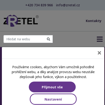
+420 734 839 966
info@zretel.cz
Kontakty
Jsme akreditovaná
Používáme cookies, abychom Vám umožnili pohodlné
prohlížení webu, a díky analýze provozu webu neustále
vzdělávací instituce
zlepšovali jeho funkce, výkon a použitelnost.
Specializujeme se na další vzdělávání a
Přijmout vše
rekvalifikace
Nastavení