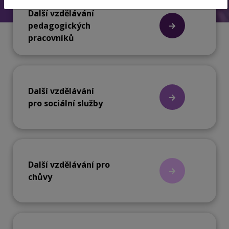
Další vzdělávání
pedagogických
pracovníků
Další vzdělávání
pro sociální služby
Další vzdělávání pro
chůvy