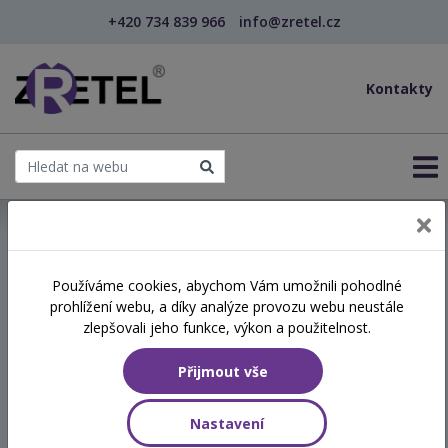
+420 734 839 966
info@zretel.cz
Kontakty
← Sebepoznání v pomáhajících profesích
Používáme cookies, abychom Vám umožnili pohodlné
prohlížení webu, a díky analýze provozu webu neustále
Sebepoznání v pomáhajících
zlepšovali jeho funkce, výkon a použitelnost.
profesích
Přijmout vše
Termín
Nastavení
24.09.2026