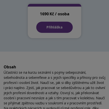
1690 Kč / osoba
Přihláška
Obsah
Účastníci se na kurzu seznámí s pojmy sebepoznání,
sebehodnota a sebereflexe a s jejich specifiky a přínosy pro svůj
profesní i osobní život. Naučí se, jak si díky zjištěnému užít život
i práci naplno. Zjistí, jak pracovat se sebedůvěrou a jak to ovlivní
jejich profesní dovednosti a vztahy. Osvojí si, jak překonávat
osobní i pracovní nesnáze a jak s tím pracovat v kolektivu. Naučí
se přijímat zpětnou vazbu v soukromí a v pracovním prostředí.
Na praktických nácvicích si vyzkouší různé profesní role, díky