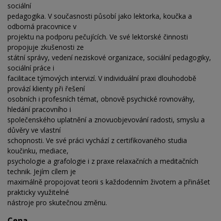
sociální
pedagogika. V současnosti působí jako lektorka, koučka a
odborná pracovnice v
projektu na podporu pečujících. Ve své lektorské činnosti
propojuje zkušenosti ze
státní správy, vedení neziskové organizace, sociální pedagogiky,
sociální práce i
facilitace týmových intervizí. V individuální praxi dlouhodobě
provází klienty při řešení
osobních i profesních témat, obnově psychické rovnováhy,
hledání pracovního i
společenského uplatnění a znovuobjevování radosti, smyslu a
důvěry ve vlastní
schopnosti. Ve své práci vychází z certifikovaného studia
koučinku, mediace,
psychologie a grafologie i z praxe relaxačních a meditačních
technik. Jejím cílem je
maximálně propojovat teorii s každodenním životem a přinášet
prakticky využitelné
nástroje pro skutečnou změnu.
Cena