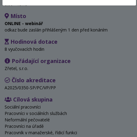
8:00 - 15:15
Místo
ONLINE - webinář
odkaz bude zaslán přihlášeným 1 den před konáním
Hodinová dotace
8 vyučovacích hodin
Pořádající organizace
Zřetel, s.r.o.
Číslo akreditace
A2025/0350-SP/PC/VP/PP
Cílová skupina
Sociální pracovníci
Pracovníci v sociálních službách
Neformální pečovatelé
Pracovníci na úřadě
Pracovník v manažerské, řídicí funkci