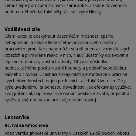
čemuž lépe porozumí druhým i sami sobě. Získané dovednosti
budou umět předat také při práci se svými klienty.
Vzdělávací cíle
Cílem kurzu je poskytnout účastníkům možnost lepšího
sebepoznání a sebereflexe včetně poznání svého místa v
pracovním týmu. Kurz napomůže snazší orientaci v mezilidských
vztazích a přiměřené reakci v nich. Naučí účastníky objevovat a
lépe vnímat pocity vlastní hodnoty. Objasní důsledky
nedostatečného pocitu vlastní hodnoty a podpoří sebedůvěru
každého člověka. Účastníci získají nástroje motivace k práci na
svých dovednostech nejen profesních, ale také životních. Díky
výše uvedenému si odnesou dovednosti, jak efektivněji využívat
svůj potenciál, naplňovat své osobní poslání v životě, přijímat a
využívat zpětnou vazbu pro svůj osobní rozvoj.
Lektor/ka
Bc. Ivana Kmochová
Absolventka Jihočeské univerzity v Českých Budějovicích, oboru