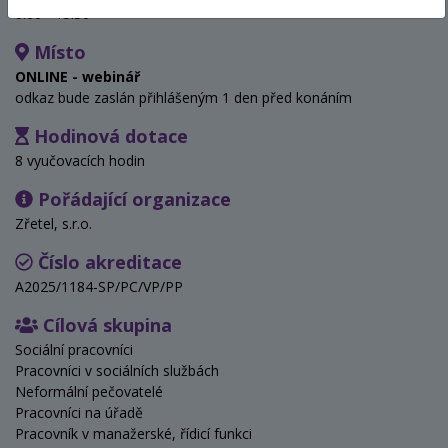
8:00 - 15:30
Místo
ONLINE - webinář
odkaz bude zaslán přihlášeným 1 den před konáním
Hodinová dotace
8 vyučovacích hodin
Pořádající organizace
Zřetel, s.r.o.
Číslo akreditace
A2025/1184-SP/PC/VP/PP
Cílová skupina
Sociální pracovníci
Pracovníci v sociálních službách
Neformální pečovatelé
Pracovníci na úřadě
Pracovník v manažerské, řídicí funkci