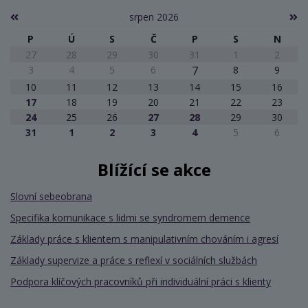
srpen 2026
P
Ú
S
Č
P
S
N
27
28
29
30
31
1
2
3
4
5
6
7
8
9
10
11
12
13
14
15
16
17
18
19
20
21
22
23
24
25
26
27
28
29
30
31
1
2
3
4
5
6
Blížící se akce
Slovní sebeobrana
Specifika komunikace s lidmi se syndromem demence
Základy práce s klientem s manipulativním chováním i agresí
Základy supervize a práce s reflexí v sociálních službách
Podpora klíčových pracovníků při individuální práci s klienty