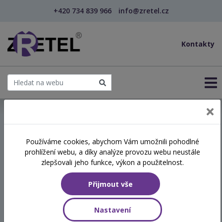
+420 734 839 966
info@zretel.cz
Kontakty
← Řízení času s ohledem na osobní vizi
Používáme cookies, abychom Vám umožnili pohodlné
prohlížení webu, a díky analýze provozu webu neustále
Řízení času s ohledem na
zlepšovali jeho funkce, výkon a použitelnost.
osobní vizi
Přijmout vše
Termín
Nastavení
02.11.2026