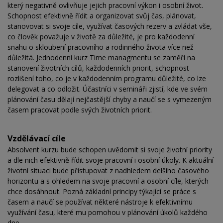
který negativně ovlivňuje jejich pracovní výkon i osobní život.
Schopnost efektivně řídit a organizovat svůj čas, plánovat,
stanovovat si svoje cíle, využívat časových rezerv a zvládat vše,
co člověk považuje v životě za důležité, je pro každodenní
snahu o skloubení pracovního a rodinného života více než
důležitá. Jednodenní kurz Time managmentu se zaměří na
stanovení životních cílů, každodenních priorit, schopnost
rozlišení toho, co je v každodenním programu důležité, co lze
delegovat a co odložit. Účastníci v semináři zjistí, kde ve svém
plánování času dělají nejčastější chyby a naučí se s vymezeným
časem pracovat podle svých životních priorit.
Vzdělávací cíle
Absolvent kurzu bude schopen uvědomit si svoje životní priority
a dle nich efektivně řídit svoje pracovní i osobní úkoly. K aktuální
životní situaci bude přistupovat z nadhledem delšího časového
horizontu a s ohledem na svoje pracovní a osobní cíle, kterých
chce dosáhnout. Pozná základní principy týkající se práce s
časem a naučí se používat některé nástroje k efektivnímu
využívání času, které mu pomohou v plánování úkolů každého
dne.