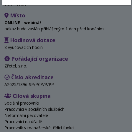
9:00 - 16:00
Místo
ONLINE - webinář
odkaz bude zaslán přihlášeným 1 den před konáním
Hodinová dotace
8 vyučovacích hodin
Pořádající organizace
Zřetel, s.r.o.
Číslo akreditace
A2025/1396-SP/PC/VP/PP
Cílová skupina
Sociální pracovníci
Pracovníci v sociálních službách
Neformální pečovatelé
Pracovníci na úřadě
Pracovník v manažerské, řídicí funkci