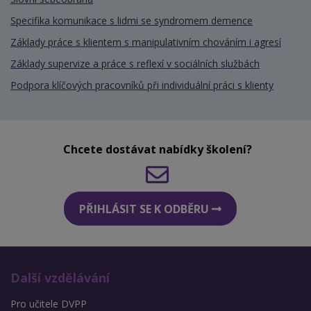
Specifika komunikace s lidmi se syndromem demence
Základy práce s klientem s manipulativním chováním i agresí
Základy supervize a práce s reflexí v sociálních službách
Podpora klíčových pracovníků při individuální práci s klienty
Chcete dostávat nabídky školení?
PŘIHLÁSIT SE K ODBĚRU
Další vzdělávání
Pro učitele DVPP