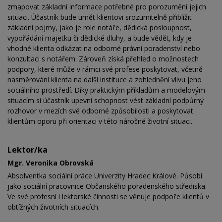
zmapovat základní informace potřebné pro porozumění jejich
situaci. Účastník bude umět klientovi srozumitelně přiblížit
základní pojmy, jako je role notáře, dědická posloupnost,
vypořádání majetku či dědické dluhy, a bude vědět, kdy je
vhodné klienta odkázat na odborné právní poradenství nebo
konzultaci s notářem. Zároveň získá přehled o možnostech
podpory, které může v rámci své profese poskytovat, včetně
nasměrování klienta na další instituce a zohlednění vlivu jeho
sociálního prostředí. Díky praktickým příkladům a modelovým
situacím si účastník upevní schopnost vést základní podpůrný
rozhovor v mezích své odborné způsobilosti a poskytovat
klientům oporu při orientaci v této náročné životní situaci.
Lektor/ka
Mgr. Veronika Obrovská
Absolventka sociální práce Univerzity Hradec Králové. Působí
jako sociální pracovnice Občanského poradenského střediska.
Ve své profesní i lektorské činnosti se věnuje podpoře klientů v
obtížných životních situacích.