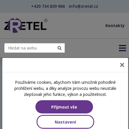
+420 734 839 966
info@zretel.cz
Kontakty
← Praktický průvodce dědictvím
Používáme cookies, abychom Vám umožnili pohodlné
prohlížení webu, a díky analýze provozu webu neustále
Praktický průvodce
zlepšovali jeho funkce, výkon a použitelnost.
dědictvím
Přijmout vše
Termín
Nastavení
06.11.2026