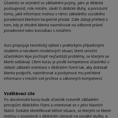
Účastníci se seznámí se základními pojmy, jako je dědická
posloupnost, role notáře, závěť či dědické dluhy, a porozumí
tomu, jaké informace mohou v rámci základního sociálního
poradenství klientům bezpečně předat. Dále získají přehled o
tom, kdy je vhodné klienta nasměrovat na odborné právní
poradenství nebo konzultaci s notářem.
Kurz propojuje teoretický výklad s praktickými případovými
studiemi a nácvikem modelových situací, které umožní
účastníkům lépe pochopit nejčastější problémy, se kterými se
klienti setkávají. Cílem kurzu je posílit kompetence účastníků v
oblasti základní orientace v dědickém řízení tak, aby dokázali
klienta podpořit, nasměrovat a poskytnout mu potřebné
informace v mezích své profese a zákonných kompetencí.
Vzdělávací cíle
Po absolvování kurzu bude účastník rozumět základním
principům dědického řízení a orientovat se v jeho hlavních
fázích. Dokáže identifikovat běžné situace, se kterými se klienti
mohou v souvislosti s dědictvím obracet na sociální služby, a