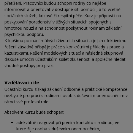
přetížení. Pracovníci budou schopni rodiny co nejlépe
informovat a orientovat v dostupné síti pomoci , a to včetně
sociálních služeb, krizové či respitní péče. Kurz je připraví i na
poskytování poradenství v tíživých situacích spojených s
hmotnou nouzí a na schopnost poskytnout rodinám základní
psychickou podporu.
K lepšímu poznání reálných životních situací a jejich efektivnímu
řešení zásadně přispěje práce s konkrétními příklady z praxe a
kazuistikami. Řešení modelových situací a následná skupinová
diskuse umožní účastníkům sdílet zkušenosti a společně hledat
vhodné postupy pro praxi.
Vzdělávací cíle
Účastníci kurzu získají základní odborné a praktické kompetence
nezbytné pro práci s rodinami osob s duševním onemocněním v
rámci své profesní role.
Absolvent kurzu bude schopen:
adekvátně reagovat při prvním kontaktu s rodinou, ve
které žije osoba s duševním onemocněním,