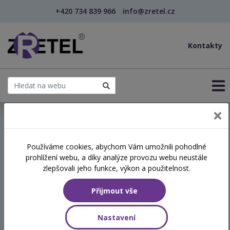
+420 734 839 966
info@zretel.cz
Kontakty
← Práce s rodinami osob s duševním onemocněním
Používáme cookies, abychom Vám umožnili pohodlné
prohlížení webu, a díky analýze provozu webu neustále
Práce s rodinami osob s
zlepšovali jeho funkce, výkon a použitelnost.
duševním onemocněním
Přijmout vše
Termín
Nastavení
26.10.2026 - 27.10.2026