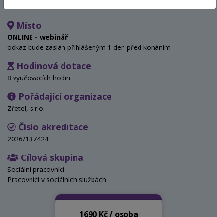
14:00 - 17:30
Místo
ONLINE - webinář
odkaz bude zaslán přihlášeným 1 den před konáním
Hodinová dotace
8 vyučovacích hodin
Pořádající organizace
Zřetel, s.r.o.
Číslo akreditace
2026/137424
Cílová skupina
Sociální pracovníci
Pracovníci v sociálních službách
1690 Kč / osoba