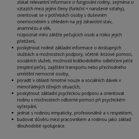
získat relevantní informace o fungování rodiny, zejména o
vztazích mezi jejími členy (funkční × narušené vztahy),
orientovat se v potřebách osoby s duševním
onemocněním s ohledem na její zdravotní stav,
anamnézu a věk,
rozpoznat míru zátěže pečujících osob a riziko jejich
přetížení,
poskytnout rodině základní informace o dostupných
službách a možnostech podpory, včetně: krizové pomoci,
sociálních služeb, možností krátkodobého odlehčení péče
(respitní péče), zajištění transportu nebo přechodného
umístění nemocné osoby,
poradit v oblasti hmotné nouze a sociálních dávek v
mimořádných tíživých situacích,
poskytnout základní psychickou podporu a orientovat
rodinu v možnostech odborné pomoci při psychickém
vyčerpání,
jednat s rodinou empaticky, profesionálně a s respektem,
budovat důvěru mezi pracovníkem a rodinou jako základ
dlouhodobé spolupráce.