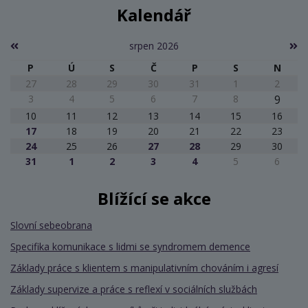
Kalendář
srpen 2026
P
Ú
S
Č
P
S
N
27
28
29
30
31
1
2
3
4
5
6
7
8
9
10
11
12
13
14
15
16
17
18
19
20
21
22
23
24
25
26
27
28
29
30
31
1
2
3
4
5
6
Blížící se akce
Slovní sebeobrana
Specifika komunikace s lidmi se syndromem demence
Základy práce s klientem s manipulativním chováním i agresí
Základy supervize a práce s reflexí v sociálních službách