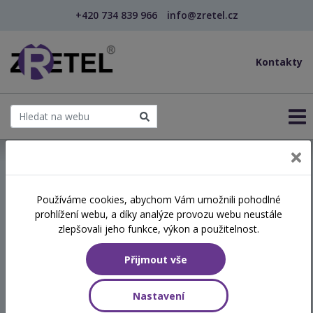
+420 734 839 966
info@zretel.cz
Kontakty
← Pevné a laskavé hranice v pomáhající profesi - ...
Používáme cookies, abychom Vám umožnili pohodlné
prohlížení webu, a díky analýze provozu webu neustále
Pevné a laskavé hranice v
zlepšovali jeho funkce, výkon a použitelnost.
pomáhající profesi - Jak
Přijmout vše
chránit sebe, klienta i
kvalitu služby
Nastavení