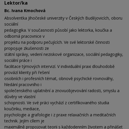
Lektor/ka
Bc. Ivana Kmochová
Absolventka Jihočeské univerzity v Českých Budějovicích, oboru
sociální
pedagogika. V současnosti působí jako lektorka, koučka a
odborná pracovnice v
projektu na podporu pečujících. Ve své lektorské činnosti
propojuje zkušenosti ze
státní správy, vedení neziskové organizace, sociální pedagogiky,
sociální práce i
facilitace týmových intervizí. V individuální praxi dlouhodobě
provází klienty při řešení
osobních i profesních témat, obnově psychické rovnováhy,
hledání pracovního i
společenského uplatnění a znovuobjevování radosti, smyslu a
důvěry ve vlastní
schopnosti. Ve své práci vychází z certifikovaného studia
koučinku, mediace,
psychologie a grafologie i z praxe relaxačních a meditačních
technik. Jejím cílem je
maximálně propojovat teorii s každodenním životem a přinášet