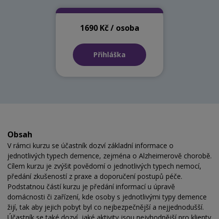
1690 Kč / osoba
Přihláška
Obsah
V rámci kurzu se účastník dozví základní informace o
jednotlivých typech demence, zejména o Alzheimerově chorobě.
Cílem kurzu je zvýšit povědomí o jednotlivých typech nemocí,
předání zkušeností z praxe a doporučení postupů péče.
Podstatnou částí kurzu je předání informací u úpravě
domácnosti či zařízení, kde osoby s jednotlivými typy demence
žijí, tak aby jejich pobyt byl co nejbezpečnější a nejjednodušší.
Účastník se také dozví, jaké aktivity jsou nejvhodnější pro klienty