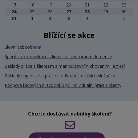
17
18
19
20
21
22
23
24
25
26
27
28
29
30
31
1
2
3
4
5
6
Blížící se akce
Slovní sebeobrana
Specifika komunikace s lidmi se syndromem demence
Základy práce s klientem s manipulativním chováním i agresí
Základy supervize a práce s reflexí v sociálních službách
Podpora klíčových pracovníků při individuální práci s klienty
Chcete dostávat nabídky školení?