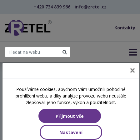
+420 734 839 966
info@zretel.cz
Kontakty
← Péče o osoby s demencí, Alzheimerova choroba
Používáme cookies, abychom Vám umožnili pohodlné
prohlížení webu, a díky analýze provozu webu neustále
Péče o osoby s demencí,
zlepšovali jeho funkce, výkon a použitelnost.
Alzheimerova choroba
Přijmout vše
Termín
Nastavení
25.11.2026