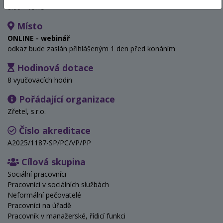
8:00 - 15:15
Místo
ONLINE - webinář
odkaz bude zaslán přihlášeným 1 den před konáním
Hodinová dotace
8 vyučovacích hodin
Pořádající organizace
Zřetel, s.r.o.
Číslo akreditace
A2025/1187-SP/PC/VP/PP
Cílová skupina
Sociální pracovníci
Pracovníci v sociálních službách
Neformální pečovatelé
Pracovníci na úřadě
Pracovník v manažerské, řídicí funkci