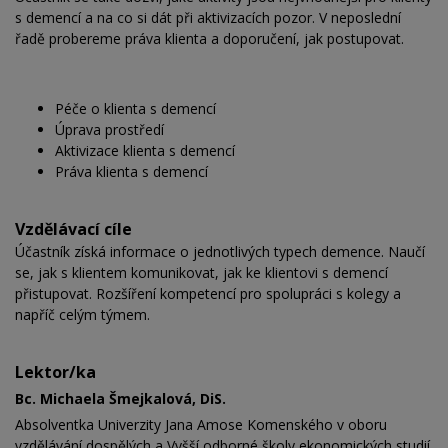
s demencí a na co si dát při aktivizacích pozor. V neposlední
řadě probereme práva klienta a doporučení, jak postupovat.
Péče o klienta s demencí
Úprava prostředí
Aktivizace klienta s demencí
Práva klienta s demencí
Vzdělávací cíle
Účastník získá informace o jednotlivých typech demence. Naučí
se, jak s klientem komunikovat, jak ke klientovi s demencí
přistupovat. Rozšíření kompetencí pro spolupráci s kolegy a
napříč celým týmem.
Lektor/ka
Bc. Michaela Šmejkalová, DiS.
Absolventka Univerzity Jana Amose Komenského v oboru
vzdělávání dospělých a Vyšší odborné školy ekonomických studií