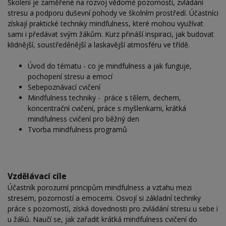
Školení je zaměřené na rozvoj vědomé pozornosti, zvládání
stresu a podporu duševní pohody ve školním prostředí. Účastníci
získají praktické techniky mindfulness, které mohou využívat
sami i předávat svým žákům. Kurz přináší inspiraci, jak budovat
klidnější, soustředěnější a laskavější atmosféru ve třídě.
Úvod do tématu - co je mindfulness a jak funguje,
pochopení stresu a emocí
Sebepoznávací cvičení
Mindfulness techniky - práce s tělem, dechem,
koncentrační cvičení, práce s myšlenkami, krátká
mindfulness cvičení pro běžný den
Tvorba mindfulness programů
Vzdělávací cíle
Účastník porozumí principům mindfulness a vztahu mezi
stresem, pozorností a emocemi. Osvojí si základní techniky
práce s pozorností, získá dovednosti pro zvládání stresu u sebe i
u žáků. Naučí se, jak zařadit krátká mindfulness cvičení do