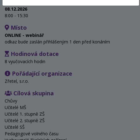
Termín
08.12.2026
8:00 - 15:30
Místo
ONLINE - webinář
odkaz bude zaslán přihlášeným 1 den před konáním
Hodinová dotace
8 vyučovacích hodin
Pořádající organizace
Zřetel, s.r.o.
Cílová skupina
Chůvy
Učitelé MŠ
Učitelé 1. stupně ZŠ
Učitelé 2. stupně ZŠ
Učitelé SŠ
Pedagogové volného času