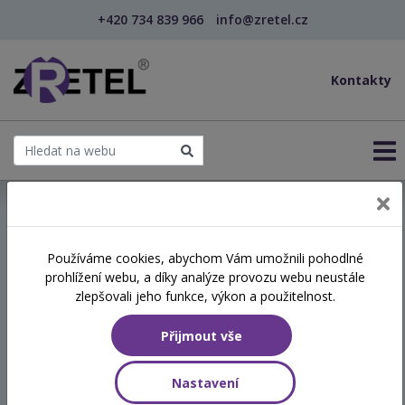
+420 734 839 966
info@zretel.cz
Kontakty
← Mindfulness: Síla relaxace a vědomé pozornosti ...
Používáme cookies, abychom Vám umožnili pohodlné
šablony
prohlížení webu, a díky analýze provozu webu neustále
Mindfulness: Síla relaxace a
zlepšovali jeho funkce, výkon a použitelnost.
vědomé pozornosti
Přijmout vše
(webinář)
Nastavení