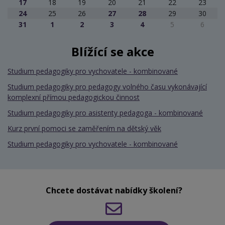
17
18
19
20
21
22
23
24
25
26
27
28
29
30
31
1
2
3
4
5
6
Blížící se akce
Studium pedagogiky pro vychovatele - kombinované
Studium pedagogiky pro pedagogy volného času vykonávající
komplexní přímou pedagogickou činnost
Studium pedagogiky pro asistenty pedagoga - kombinované
Kurz první pomoci se zaměřením na dětský věk
Studium pedagogiky pro vychovatele - kombinované
Chcete dostávat nabídky školení?