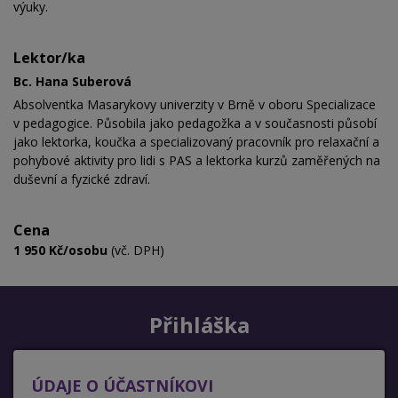
výuky.
Lektor/ka
Bc. Hana Suberová
Absolventka Masarykovy univerzity v Brně v oboru Specializace
v pedagogice. Působila jako pedagožka a v současnosti působí
jako lektorka, koučka a
specializovaný pracovník pro relaxační a
pohybové aktivity pro lidi s PAS a
lektorka kurzů
zaměřených na
duševní a fyzické zdraví
.
Cena
1 950 Kč/osobu
(vč. DPH)
Přihláška
ÚDAJE O ÚČASTNÍKOVI