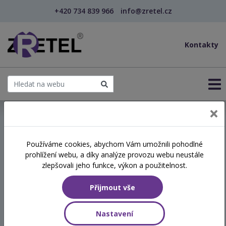
+420 734 839 966
info@zretel.cz
Kontakty
← Kvalifikační kurz pro pracovníky v sociálních s...
Používáme cookies, abychom Vám umožnili pohodlné
kvalifikační vzdělávání
prohlížení webu, a díky analýze provozu webu neustále
Kvalifikační kurz pro
zlepšovali jeho funkce, výkon a použitelnost.
pracovníky v sociálních
Přijmout vše
službách
Nastavení