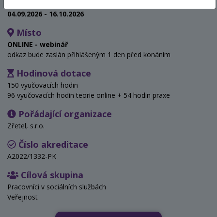
Termín
04.09.2026 - 16.10.2026
Místo
ONLINE - webinář
odkaz bude zaslán přihlášeným 1 den před konáním
Hodinová dotace
150 vyučovacích hodin
96 vyučovacích hodin teorie online + 54 hodin praxe
Pořádající organizace
Zřetel, s.r.o.
Číslo akreditace
A2022/1332-PK
Cílová skupina
Pracovníci v sociálních službách
Veřejnost