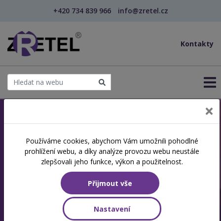
+420 734 839 966
info@zretel.cz
Kontakty
Jsme akreditovaná
Používáme cookies, abychom Vám umožnili pohodlné
prohlížení webu, a díky analýze provozu webu neustále
vzdělávací instituce
zlepšovali jeho funkce, výkon a použitelnost.
Specializujeme se na další vzdělávání a
Přijmout vše
rekvalifikace
Nastavení