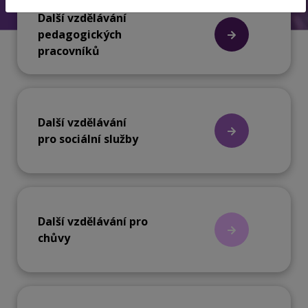
Další vzdělávání
pedagogických
pracovníků
Další vzdělávání
pro sociální služby
Další vzdělávání pro
chůvy