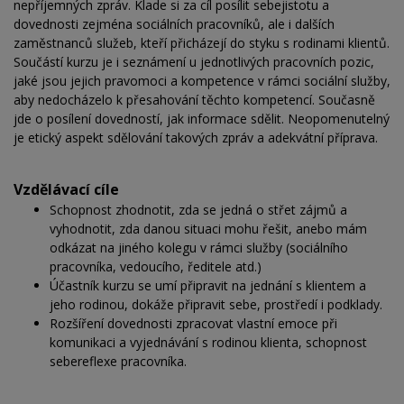
nepříjemných zpráv. Klade si za cíl posílit sebejistotu a
dovednosti zejména sociálních pracovníků, ale i dalších
zaměstnanců služeb, kteří přicházejí do styku s rodinami klientů.
Součástí kurzu je i seznámení u jednotlivých pracovních pozic,
jaké jsou jejich pravomoci a kompetence v rámci sociální služby,
aby nedocházelo k přesahování těchto kompetencí. Současně
jde o posílení dovedností, jak informace sdělit. Neopomenutelný
je etický aspekt sdělování takových zpráv a adekvátní příprava.
Vzdělávací cíle
Schopnost zhodnotit, zda se jedná o střet zájmů a
vyhodnotit, zda danou situaci mohu řešit, anebo mám
odkázat na jiného kolegu v rámci služby (sociálního
pracovníka, vedoucího, ředitele atd.)
Účastník kurzu se umí připravit na jednání s klientem a
jeho rodinou, dokáže připravit sebe, prostředí i podklady.
Rozšíření dovednosti zpracovat vlastní emoce při
komunikaci a vyjednávání s rodinou klienta, schopnost
sebereflexe pracovníka.