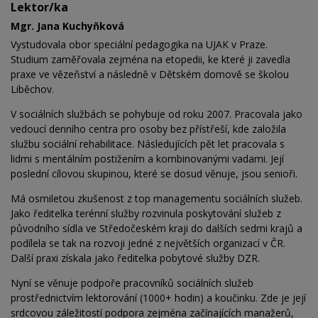
Lektor/ka
Mgr. Jana Kuchyňková
Vystudovala obor speciální pedagogika na UJAK v Praze.
Studium zaměřovala zejména na etopedii, ke které ji zavedla
praxe ve vězeňství a následně v Dětském domově se školou
Liběchov.
V sociálních službách se pohybuje od roku 2007. Pracovala jako
vedoucí denního centra pro osoby bez přístřeší, kde založila
službu sociální rehabilitace. Následujících pět let pracovala s
lidmi s mentálním postižením a kombinovanými vadami. Její
poslední cílovou skupinou, které se dosud věnuje, jsou senioři.
Má osmiletou zkušenost z top managementu sociálních služeb.
Jako ředitelka terénní služby rozvinula poskytování služeb z
původního sídla ve Středočeském kraji do dalších sedmi krajů a
podílela se tak na rozvoji jedné z největších organizací v ČR.
Další praxi získala jako ředitelka pobytové služby DZR.
Nyní se věnuje podpoře pracovníků sociálních služeb
prostřednictvím lektorování (1000+ hodin) a koučinku. Zde je její
srdcovou záležitostí podpora zejména začínajících manažerů,