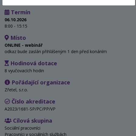
Termín
06.10.2026
8:00 - 15:15
Místo
ONLINE - webinář
odkaz bude zaslán přihlášeným 1 den před konáním
Hodinová dotace
8 vyučovacích hodin
Pořádající organizace
Zřetel, s.r.o.
Číslo akreditace
A2023/1681-SP/PC/PP/VP
Cílová skupina
Sociální pracovníci
Pracovníci v sociálních službách