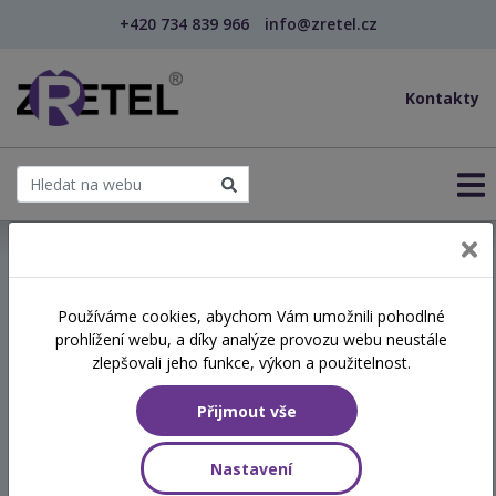
+420 734 839 966
info@zretel.cz
Kontakty
← Komunikace s rodinou klienta - Předávání inform...
Používáme cookies, abychom Vám umožnili pohodlné
prohlížení webu, a díky analýze provozu webu neustále
Komunikace s rodinou
zlepšovali jeho funkce, výkon a použitelnost.
klienta - Předávání
Přijmout vše
informací, vyjednávání a
sdělování špatných zpráv
Nastavení