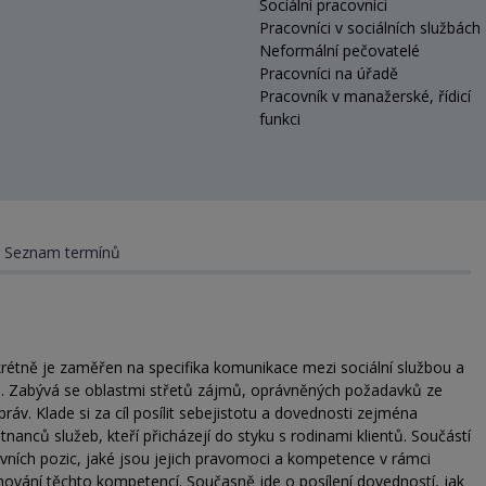
Sociální pracovníci
Pracovníci v sociálních službách
Neformální pečovatelé
Pracovníci na úřadě
Pracovník v manažerské, řídicí
funkci
Seznam termínů
étně je zaměřen na specifika komunikace mezi sociální službou a
ch. Zabývá se oblastmi střetů zájmů, oprávněných požadavků ze
ráv. Klade si za cíl posílit sebejistotu a dovednosti zejména
tnanců služeb, kteří přicházejí do styku s rodinami klientů. Součástí
ovních pozic, jaké jsou jejich pravomoci a kompetence v rámci
hování těchto kompetencí. Současně jde o posílení dovedností, jak