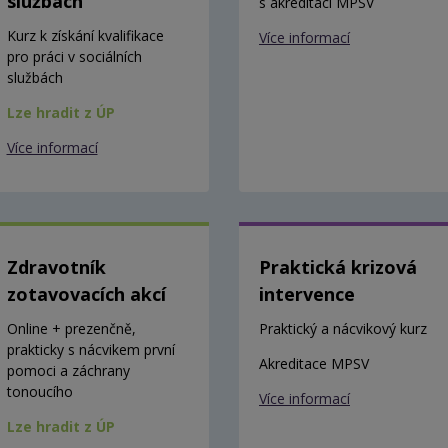
službách
s akreditací MPSV
Kurz k získání kvalifikace
Více informací
pro práci v sociálních
službách
Lze hradit z ÚP
Více informací
Zdravotník
Praktická krizová
zotavovacích akcí
intervence
Online + prezenčně,
Praktický a nácvikový kurz
prakticky s nácvikem první
Akreditace MPSV
pomoci a záchrany
tonoucího
Více informací
Lze hradit z ÚP