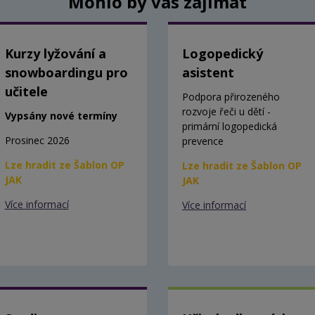
Mohlo by vás zajímat
Kurzy lyžování a
Logopedický
snowboardingu pro
asistent
učitele
Podpora přirozeného
rozvoje řeči u dětí -
Vypsány nové termíny
primární logopedická
Prosinec 2026
prevence
Lze hradit ze Šablon OP
Lze hradit ze Šablon OP
JAK
JAK
Více informací
Více informací