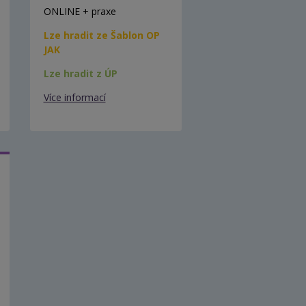
ONLINE + praxe
Lze hradit ze Šablon OP
JAK
Lze hradit z ÚP
Více informací