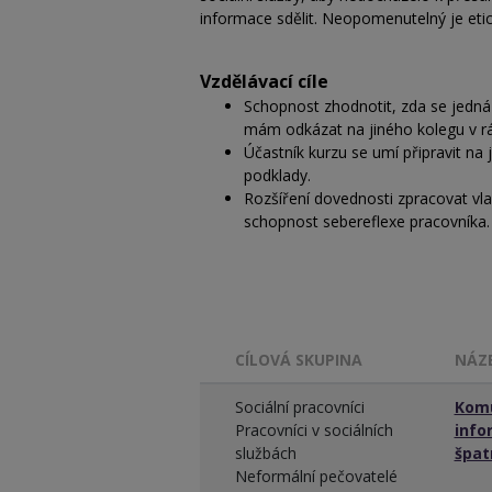
informace sdělit. Neopomenutelný je etic
Vzdělávací cíle
Schopnost zhodnotit, zda se jedná
mám odkázat na jiného kolegu v rám
Účastník kurzu se umí připravit na 
podklady.
Rozšíření dovednosti zpracovat vla
schopnost sebereflexe pracovníka
CÍLOVÁ SKUPINA
NÁZ
Sociální pracovníci
Komu
Pracovníci v sociálních
info
službách
špat
Neformální pečovatelé