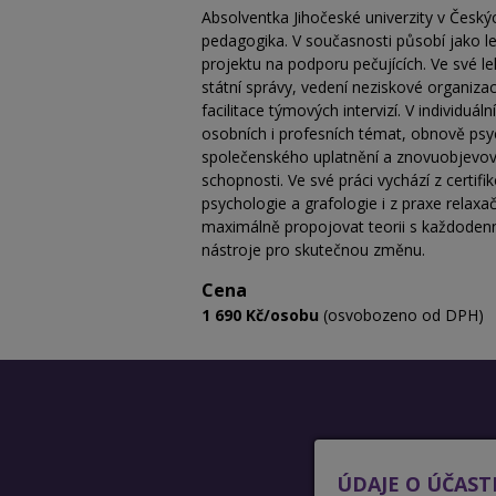
Absolventka Jihočeské univerzity v Český
pedagogika. V současnosti působí jako l
projektu na podporu pečujících. Ve své le
státní správy, vedení neziskové organizace
facilitace týmových intervizí. V individuál
osobních i profesních témat, obnově psy
společenského uplatnění a znovuobjevován
schopnosti. Ve své práci vychází z certif
psychologie a grafologie i z praxe relaxač
maximálně propojovat teorii s každodenn
nástroje pro skutečnou změnu.
Cena
1 690 Kč/osobu
(osvobozeno od DPH)
ÚDAJE O ÚČAST