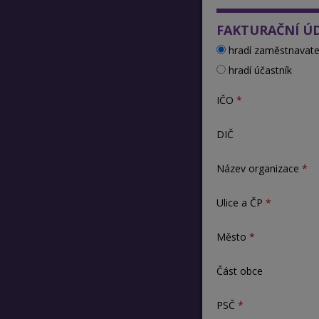
FAKTURAČNÍ Ú
hradí zaměstnavate
hradí účastník
IČO
DIČ
Název organizace
Ulice a ČP
Město
Část obce
PSČ