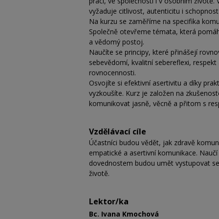
práci, ve společnosti i v osobním životě
vyžaduje citlivost, autenticitu i schopno
Na kurzu se zaměříme na specifika komuni
Společně otevřeme témata, která pomáhaj
a vědomý postoj.
Naučíte se principy, které přinášejí rovn
sebevědomí, kvalitní sebereflexi, respekt
rovnocennosti.
Osvojíte si efektivní asertivitu a díky p
vyzkoušíte. Kurz je založen na zkušenostec
komunikovat jasně, věcně a přitom s resp
Vzdělávací cíle
Účastníci budou vědět, jak zdravě komunik
empatické a asertivní komunikace. Naučí s
dovednostem budou umět vystupovat sebe
životě.
Lektor/ka
Bc. Ivana Kmochová