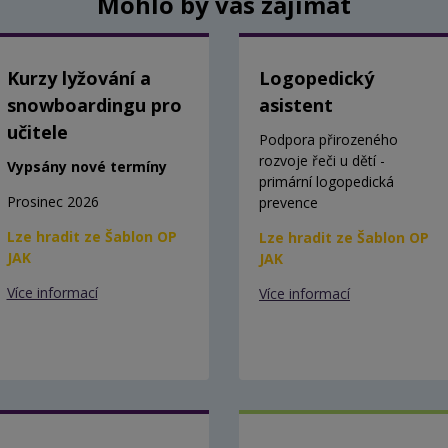
Mohlo by vás zajímat
Kurzy lyžování a
Logopedický
snowboardingu pro
asistent
učitele
Podpora přirozeného
rozvoje řeči u dětí -
Vypsány nové termíny
primární logopedická
Prosinec 2026
prevence
Lze hradit ze Šablon OP
Lze hradit ze Šablon OP
JAK
JAK
Více informací
Více informací