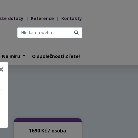
sté dotazy
|
Reference
|
Kontakty
Na míru
O společnosti Zřetel
,
a
1690 Kč / osoba