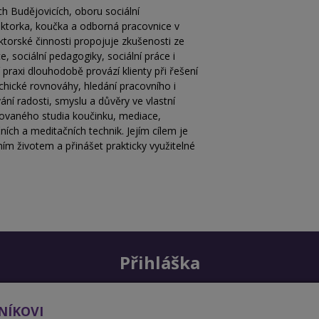
ch Budějovicích, oboru sociální
ektorka, koučka a odborná pracovnice v
ktorské činnosti propojuje zkušenosti ze
, sociální pedagogiky, sociální práce i
ní praxi dlouhodobě provází klienty při řešení
chické rovnováhy, hledání pracovního i
í radosti, smyslu a důvěry ve vlastní
ikovaného studia koučinku, mediace,
ních a meditačních technik. Jejím cílem je
ím životem a přinášet prakticky využitelné
Přihláška
NÍKOVI