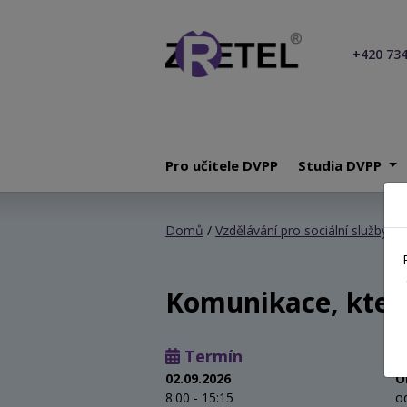
+420 734
Pro učitele DVPP
Studia DVPP
Domů
/
Vzdělávání pro sociální služby
/
K
Komunikace, kter
Termín
02.09.2026
O
8:00 - 15:15
o