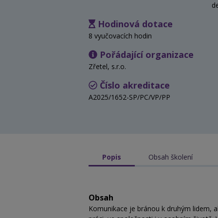
d
Hodinová dotace
8 vyučovacích hodin
Pořádající organizace
Zřetel, s.r.o.
Číslo akreditace
A2025/1652-SP/PC/VP/PP
Popis
Obsah školení
Obsah
Komunikace je bránou k druhým lidem, al