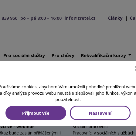
 839 966
po – pá 8:00 – 16:00
info@zretel.cz
Články
|
Ča
Pro sociální služby
Pro chůvy
Rekvalifikační kurzy
omunikace, která má smysl
/ ONLINE - webinář - 02.09.2026
Používáme cookies, abychom Vám umožnili pohodlné prohlížení webu
a díky analýze provozu webu neustále zlepšovali jeho funkce, výkon 
á má smysl
použitelnost.
Přijmout vše
Nastavení
Místo
Cílová skupina
NLINE - webinář
Sociální pracovníci
dkaz bude zaslán přihlášeným 1
Pracovníci v sociálních službách