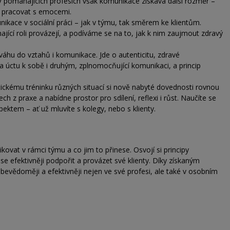
. V pomáhajících profesích však komunikace získává další rozměr –
st pracovat s emocemi.
kace v sociální práci – jak v týmu, tak směrem ke klientům.
ící roli provázejí, a podíváme se na to, jak k nim zaujmout zdravý
ováhu do vztahů i komunikace. Jde o autenticitu, zdravé
 a úctu k sobě i druhým, zplnomocňující komunikaci, a princip
raktickému tréninku různých situací si nově nabyté dovednosti rovnou
h z praxe a nabídne prostor pro sdílení, reflexi i růst. Naučíte se
ektem – ať už mluvíte s kolegy, nebo s klienty.
ovat v rámci týmu a co jim to přinese. Osvojí si principy
e efektivněji podpořit a provázet své klienty. Díky získaným
vědoměji a efektivněji nejen ve své profesi, ale také v osobním