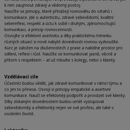
k nim zaujmout zdravý a vědomý postoj.
Naučíte se principy, které přinášejí rovnováhu do vztahů i
komunikace. Jde o autenticitu, zdravé sebevědomí, kvalitní
sebereflexi, respekt a úctu k sobě i druhým, zplnomocňující
komunikaci, a princip rovnocennosti.
Osvojíte si efektivní asertivitu a díky praktickému tréninku
různých situací si nově nabyté dovednosti rovnou vyzkoušíte.
Kurz je založen na zkušenostech z praxe a nabídne prostor pro
sdílení, reflexi i růst. Naučíte se komunikovat jasně, věcně a
přitom s respektem – ať už mluvíte s kolegy, nebo s klienty.
Vzdělávací cíle
Účastníci budou vědět, jak zdravě komunikovat v rámci týmu a
co jim to přinese. Osvojí si principy empatické a asertivní
komunikace. Naučí se efektivněji podpořit a provázet své klienty.
Díky získaným dovednostem budou umět vystupovat
sebevědoměji a efektivněji nejen ve své profesi, ale také v
osobním životě.