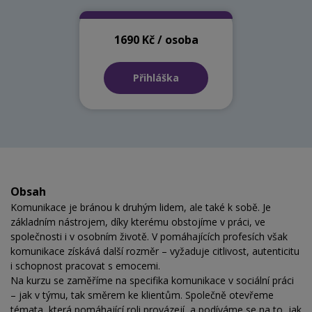
1690 Kč / osoba
Přihláška
Obsah
Komunikace je bránou k druhým lidem, ale také k sobě. Je
základním nástrojem, díky kterému obstojíme v práci, ve
společnosti i v osobním životě. V pomáhajících profesích však
komunikace získává další rozměr – vyžaduje citlivost, autenticitu
i schopnost pracovat s emocemi.
Na kurzu se zaměříme na specifika komunikace v sociální práci
– jak v týmu, tak směrem ke klientům. Společně otevřeme
témata, která pomáhající roli provázejí, a podíváme se na to, jak