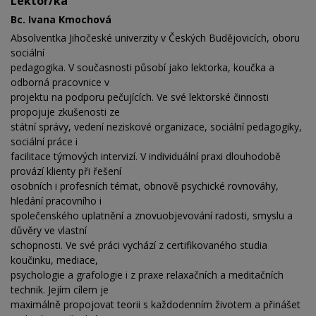
Lektor/ka
Bc. Ivana Kmochová
Absolventka Jihočeské univerzity v Českých Budějovicích, oboru
sociální
pedagogika. V současnosti působí jako lektorka, koučka a
odborná pracovnice v
projektu na podporu pečujících. Ve své lektorské činnosti
propojuje zkušenosti ze
státní správy, vedení neziskové organizace, sociální pedagogiky,
sociální práce i
facilitace týmových intervizí. V individuální praxi dlouhodobě
provází klienty při řešení
osobních i profesních témat, obnově psychické rovnováhy,
hledání pracovního i
společenského uplatnění a znovuobjevování radosti, smyslu a
důvěry ve vlastní
schopnosti. Ve své práci vychází z certifikovaného studia
koučinku, mediace,
psychologie a grafologie i z praxe relaxačních a meditačních
technik. Jejím cílem je
maximálně propojovat teorii s každodenním životem a přinášet