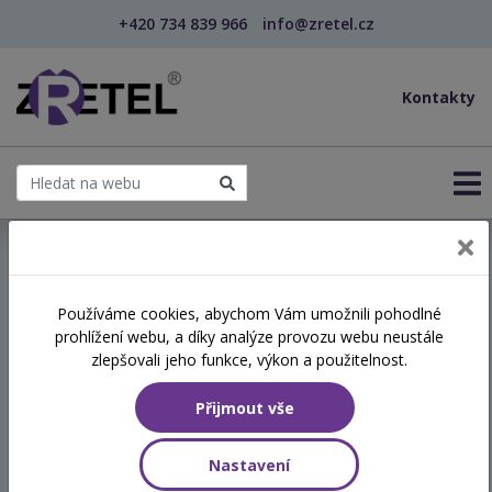
+420 734 839 966
info@zretel.cz
Kontakty
← Komunikace, která má smysl
Používáme cookies, abychom Vám umožnili pohodlné
prohlížení webu, a díky analýze provozu webu neustále
Komunikace, která má
zlepšovali jeho funkce, výkon a použitelnost.
smysl
Přijmout vše
Termín
Nastavení
01.10.2026