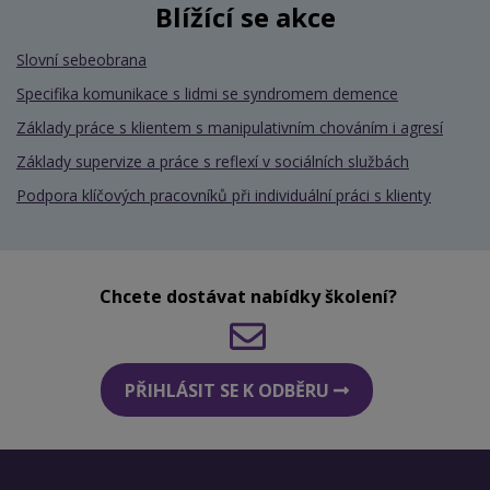
Blížící se akce
Slovní sebeobrana
Specifika komunikace s lidmi se syndromem demence
Základy práce s klientem s manipulativním chováním i agresí
Základy supervize a práce s reflexí v sociálních službách
Podpora klíčových pracovníků při individuální práci s klienty
Chcete dostávat nabídky školení?
PŘIHLÁSIT SE K ODBĚRU