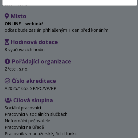
8:00 - 15:15
Místo
ONLINE - webinář
odkaz bude zaslán přihlášeným 1 den před konáním
Hodinová dotace
8 vyučovacích hodin
Pořádající organizace
Zřetel, s.r.o.
Číslo akreditace
A2025/1652-SP/PC/VP/PP
Cílová skupina
Sociální pracovníci
Pracovníci v sociálních službách
Neformální pečovatelé
Pracovníci na úřadě
Pracovník v manažerské, řídicí funkci