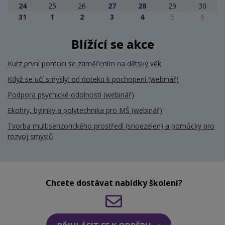
24
25
26
27
28
29
30
31
1
2
3
4
5
6
Blížící se akce
Kurz první pomoci se zaměřením na dětský věk
Když se učí smysly: od doteku k pochopení (webinář)
Podpora psychické odolnosti (webinář)
Ekohry, bylinky a polytechnika pro MŠ (webinář)
Tvorba multisenzorického prostředí (snoezelen) a pomůcky pro
rozvoj smyslů
Chcete dostávat nabídky školení?