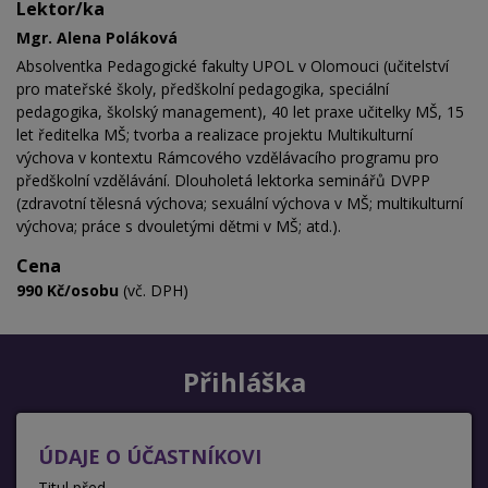
Lektor/ka
Mgr. Alena Poláková
Absolventka Pedagogické fakulty UPOL v Olomouci (učitelství
pro mateřské školy, předškolní pedagogika, speciální
pedagogika, školský management), 40 let praxe učitelky MŠ, 15
let ředitelka MŠ; tvorba a realizace projektu Multikulturní
výchova v kontextu Rámcového vzdělávacího programu pro
předškolní vzdělávání. Dlouholetá lektorka seminářů DVPP
(zdravotní tělesná výchova; sexuální výchova v MŠ; multikulturní
výchova; práce s dvouletými dětmi v MŠ; atd.).
Cena
990 Kč/osobu
(vč. DPH)
Přihláška
ÚDAJE O ÚČASTNÍKOVI
Titul před