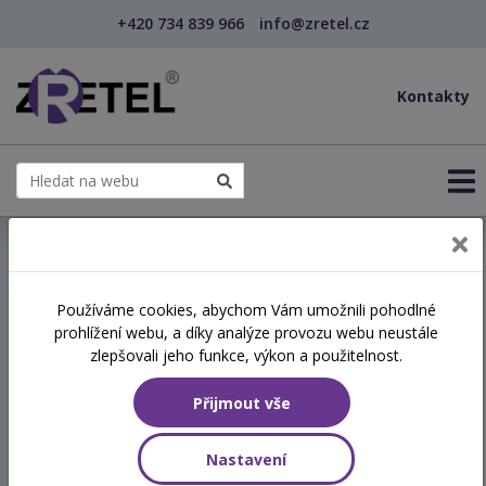
+420 734 839 966
info@zretel.cz
Kontakty
← Jak na tvorbu Plánu výchovy a péče v dětské sku...
Používáme cookies, abychom Vám umožnili pohodlné
prohlížení webu, a díky analýze provozu webu neustále
Jak na tvorbu Plánu výchovy
zlepšovali jeho funkce, výkon a použitelnost.
a péče v dětské skupině
Přijmout vše
Termín
Nastavení
08.12.2026