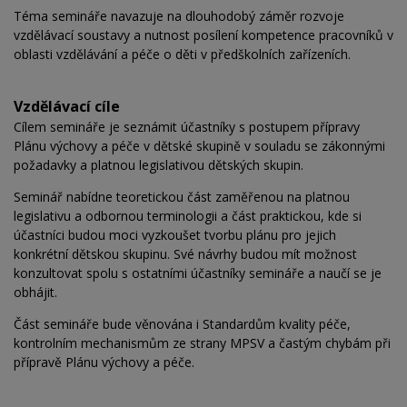
Téma semináře navazuje na dlouhodobý záměr rozvoje
vzdělávací soustavy a nutnost posílení kompetence pracovníků v
oblasti vzdělávání a péče o děti v předškolních zařízeních.
Vzdělávací cíle
Cílem semináře je seznámit účastníky s postupem přípravy
Plánu výchovy a péče v dětské skupině v souladu se zákonnými
požadavky a platnou legislativou dětských skupin.
Seminář nabídne teoretickou část zaměřenou na platnou
legislativu a odbornou terminologii a část praktickou, kde si
účastníci budou moci vyzkoušet tvorbu plánu pro jejich
konkrétní dětskou skupinu. Své návrhy budou mít možnost
konzultovat spolu s ostatními účastníky semináře a naučí se je
obhájit.
Část semináře bude věnována i Standardům kvality péče,
kontrolním mechanismům ze strany MPSV a častým chybám při
přípravě Plánu výchovy a péče.