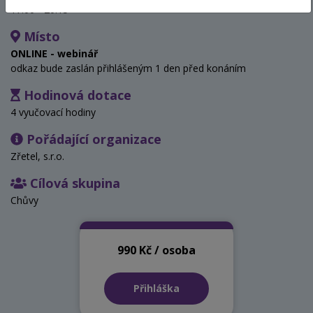
17:00 - 20:15
Místo
ONLINE - webinář
odkaz bude zaslán přihlášeným 1 den před konáním
Hodinová dotace
4 vyučovací hodiny
Pořádající organizace
Zřetel, s.r.o.
Cílová skupina
Chůvy
990 Kč / osoba
Přihláška