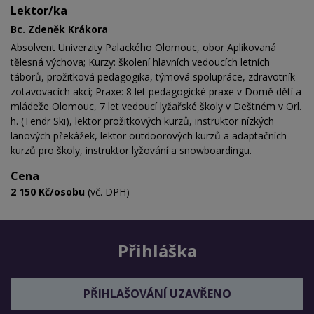
Lektor/ka
Bc. Zdeněk Krákora
Absolvent Univerzity Palackého Olomouc, obor Aplikovaná
tělesná výchova; Kurzy: školení hlavních vedoucích letních
táborů, prožitková pedagogika, týmová spolupráce, zdravotník
zotavovacích akcí; Praxe: 8 let pedagogické praxe v Domě dětí a
mládeže Olomouc, 7 let vedoucí lyžařské školy v Deštném v Orl.
h. (Tendr Ski), lektor prožitkových kurzů, instruktor nízkých
lanových překážek, lektor outdoorových kurzů a adaptačních
kurzů pro školy, instruktor lyžování a snowboardingu.
Cena
2 150 Kč/osobu
(vč. DPH)
Přihláška
PŘIHLAŠOVÁNÍ UZAVŘENO