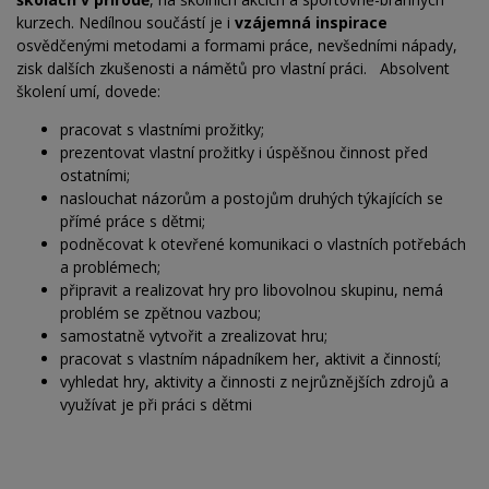
kurzech. Nedílnou součástí je i
vzájemná inspirace
osvědčenými metodami a formami práce, nevšedními nápady,
zisk dalších zkušenosti a námětů pro vlastní práci. Absolvent
školení umí, dovede:
pracovat s vlastními prožitky;
prezentovat vlastní prožitky i úspěšnou činnost před
ostatními;
naslouchat názorům a postojům druhých týkajících se
přímé práce s dětmi;
podněcovat k otevřené komunikaci o vlastních potřebách
a problémech;
připravit a realizovat hry pro libovolnou skupinu, nemá
problém se zpětnou vazbou;
samostatně vytvořit a zrealizovat hru;
pracovat s vlastním nápadníkem her, aktivit a činností;
vyhledat hry, aktivity a činnosti z nejrůznějších zdrojů a
využívat je při práci s dětmi