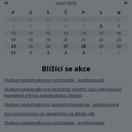
srpen 2026
P
Ú
S
Č
P
S
N
27
28
29
30
31
1
2
3
4
5
6
7
8
9
10
11
12
13
14
15
16
17
18
19
20
21
22
23
24
25
26
27
28
29
30
31
1
2
3
4
5
6
Blížící se akce
Studium pedagogiky pro vychovatele - kombinované
Studium pedagogiky pro pedagogy volného času vykonávající
komplexní přímou pedagogickou činnost
Studium pedagogiky pro asistenty pedagoga - kombinované
Kurz první pomoci se zaměřením na dětský věk
Studium pedagogiky pro vychovatele - kombinované