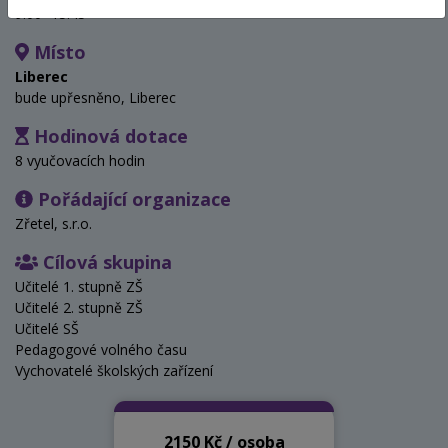
9:00- 15:45
Místo
Liberec
bude upřesněno, Liberec
Hodinová dotace
8 vyučovacích hodin
Pořádající organizace
Zřetel, s.r.o.
Cílová skupina
Učitelé 1. stupně ZŠ
Učitelé 2. stupně ZŠ
Učitelé SŠ
Pedagogové volného času
Vychovatelé školských zařízení
2150 Kč / osoba