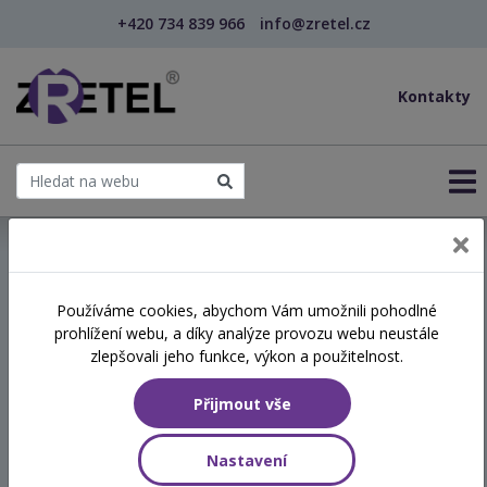
+420 734 839 966
info@zretel.cz
Kontakty
← Vzdělávání pro učitele - DVPP
Používáme cookies, abychom Vám umožnili pohodlné
šablony
prohlížení webu, a díky analýze provozu webu neustále
Hry na školy v přírodě a
zlepšovali jeho funkce, výkon a použitelnost.
pobytové akce
Přijmout vše
Termín
Nastavení
10.03.2026