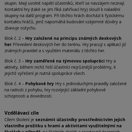
skupin. Mají uvolnit napětí účastníků, kteří se navzájem neznají.
Kontaktní hry (také se jim říká zahřívací hry) slouží k naladění
skupiny na další program. Při těchto hrách dochází k fyzickému
kontaktu hráčů, jenž napomáhá budování vzájemné důvěry a
zbavuje ostychu.
Blok č. 2 –
Hry založené na principu známých deskových
her
Převedení deskových her do terénu. Hry pracují s aplikací již
známých pravidel a s využitím materiálu z těchto her.
Blok č. 3 –
Hry zaměřené na týmovou spolupráci
Hry a
aktivity, během nichž řeší účastníci nejrůznější problémy, k
jejichž vyřešení je nutná spolupráce všech.
Blok č. 4 –
Pohybové hry
Hry s jednoduchými pravidly založené
na radosti z pohybu, hry rozvíjející základní pohybové
schopnosti a dovednosti.
Vzdělávací cíle
Cílem školení je
seznámit účastníky prostřednictvím jejich
vlastního prožitku s hrami a aktivitami využitelnými na
školách v přírodě
, na školních akcích a sportovně-branných