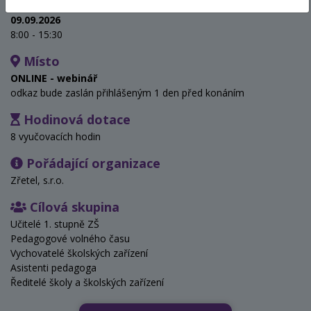
Termín
09.09.2026
8:00 - 15:30
Místo
ONLINE - webinář
odkaz bude zaslán přihlášeným 1 den před konáním
Hodinová dotace
8 vyučovacích hodin
Pořádající organizace
Zřetel, s.r.o.
Cílová skupina
Učitelé 1. stupně ZŠ
Pedagogové volného času
Vychovatelé školských zařízení
Asistenti pedagoga
Ředitelé školy a školských zařízení