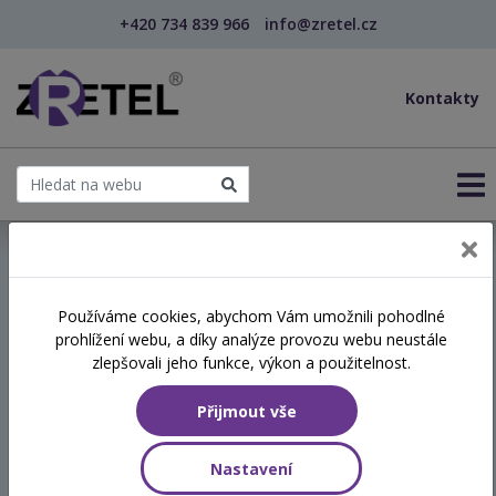
+420 734 839 966
info@zretel.cz
Kontakty
← Ekohry, bylinky a polytechnika pro ZŠ (webinář)
Používáme cookies, abychom Vám umožnili pohodlné
šablony
prohlížení webu, a díky analýze provozu webu neustále
Ekohry, bylinky a
zlepšovali jeho funkce, výkon a použitelnost.
polytechnika pro ZŠ
Přijmout vše
(webinář)
Nastavení