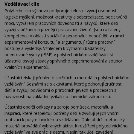
Vzdělávací cíle
Polytechnická výchova podporuje celostní vývoj osobnosti,
logické myšlení, možnost kreativity a seberealizace, pocit tvůrčí
moci, vytváření pracovních dovedností a návyků, které děti
využijí v běžném a později i pracovním životě. Jsou rozvíjeny i
kompetence v oblasti sociální a personální, neboť děti v rámci
experimentování konzultují a argumentují různé pracovní
postupy a výsledky. Vzhledem k významu badatelsky
orientované výuky (IBSE) v polytechnickém vzdělávání si
účastníci osvojí zásady správného experimentování a soubor
kvalitních experimentů.
Účastníci získají přehled o složkách a metodách polytechnického
vzdělávání. Seznámí se s aktivitami, které podporují zručnost
dětí a zvyšují povědomí o přírodních jevech a procesech s
návazností na základní fyzikální a chemické zákonitosti.
Účastníci obdrží odkazy na zdroje pomůcek, materiálu a
inspirací, které respektují potřeby dětí a zvyšují jejich vnitřní
motivaci k polytechnickému vzdělávání. Dále obdrží metodický
materiál provádění vybraných aktivit k rozšíření polytechnického
vzdělávání ve své práci s dětmi. Naplní tak účel zavedení