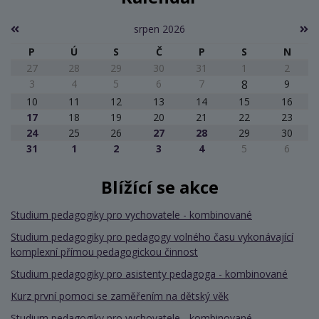
srpen 2026
P
Ú
S
Č
P
S
N
27
28
29
30
31
1
2
3
4
5
6
7
8
9
10
11
12
13
14
15
16
17
18
19
20
21
22
23
24
25
26
27
28
29
30
31
1
2
3
4
5
6
Blížící se akce
Studium pedagogiky pro vychovatele - kombinované
Studium pedagogiky pro pedagogy volného času vykonávající
komplexní přímou pedagogickou činnost
Studium pedagogiky pro asistenty pedagoga - kombinované
Kurz první pomoci se zaměřením na dětský věk
Studium pedagogiky pro vychovatele - kombinované