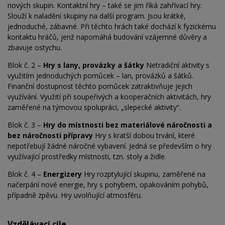
nových skupin. Kontaktní hry – také se jim říká zahřívací hry.
Slouží k naladění skupiny na další program. Jsou krátké,
jednoduché, zábavné. Při těchto hrách také dochází k fyzickému
kontaktu hráčů, jenž napomáhá budování vzájemné důvěry a
zbavuje ostychu.
Blok č. 2 –
Hry s lany, provázky a šátky
Netradiční aktivity s
využitím jednoduchých pomůcek – lan, provázků a šátků.
Finanční dostupnost těchto pomůcek zatraktivňuje jejich
využívání. Využití při soupeřivých a kooperačních aktivitách, hry
zaměřené na týmovou spolupráci, „slepecké aktivity“.
Blok č. 3 –
Hry do místnosti bez materiálové náročnosti a
bez náročnosti přípravy
Hry s kratší dobou trvání, které
nepotřebují žádné náročné vybavení. Jedná se především o hry
využívající prostředky místnosti, tzn. stoly a židle.
Blok č. 4 –
Energizery
Hry rozptylující skupinu, zaměřené na
načerpání nové energie, hry s pohybem, opakováním pohybů,
případně zpěvu. Hry uvolňující atmosféru.
Vzdělávací cíle