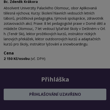
Bc. Zdeněk Krákora
Absolvent Univerzity Palackého Olomouc, obor Aplikovaná
tělesná výchova; Kurzy: školení hlavních vedoucích letních
táborů, prožitková pedagogika, týmová spolupráce, zdravotník
zotavovacích akcí; Praxe: 8 let pedagogické praxe v Domě dětí a
mládeže Olomouc, 7 let vedoucí lyžařské školy v Deštném v Orl.
h. (Tendr Ski), lektor prožitkových kurzů, instruktor nízkých
lanových překážek, lektor outdoorových kurzů a adaptačních
kurzů pro školy, instruktor lyžování a snowboardingu.
Cena
2 150 Kč/osobu
(vč. DPH)
Přihláška
PŘIHLAŠOVÁNÍ UZAVŘENO