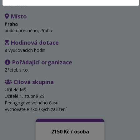
9:00- 15:45
Místo
Praha
bude upřesněno, Praha
Hodinová dotace
8 vyučovacích hodin
Pořádající organizace
Zřetel, s.r.o.
Cílová skupina
Učitelé MŠ
Učitelé 1. stupně ZŠ
Pedagogové volného času
Vychovatelé školských zařízení
2150 Kč / osoba