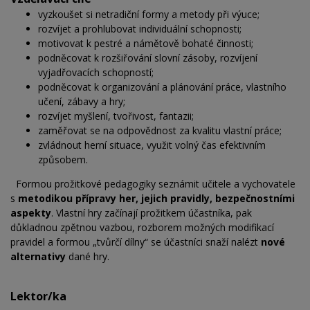
vyzkoušet si netradiční formy a metody při výuce;
rozvíjet a prohlubovat individuální schopnosti;
motivovat k pestré a námětově bohaté činnosti;
podněcovat k rozšiřování slovní zásoby, rozvíjení
vyjadřovacích schopností;
podněcovat k organizování a plánování práce, vlastního
učení, zábavy a hry;
rozvíjet myšlení, tvořivost, fantazii;
zaměřovat se na odpovědnost za kvalitu vlastní práce;
zvládnout herní situace, využit volný čas efektivním
způsobem.
Formou prožitkové pedagogiky seznámit učitele a vychovatele
s
metodikou přípravy her, jejich pravidly, bezpečnostními
aspekty
. Vlastní hry začínají prožitkem účastníka, pak
důkladnou zpětnou vazbou, rozborem možných modifikací
pravidel a formou „tvůrčí dílny“ se účastníci snaží nalézt
nové
alternativy
dané hry.
Lektor/ka