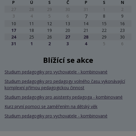
P
Ú
S
Č
P
S
N
27
28
29
30
31
1
2
3
4
5
6
7
8
9
10
11
12
13
14
15
16
17
18
19
20
21
22
23
24
25
26
27
28
29
30
31
1
2
3
4
5
6
Blížící se akce
Studium pedagogiky pro vychovatele - kombinované
Studium pedagogiky pro pedagogy volného času vykonávající
komplexní přímou pedagogickou činnost
Studium pedagogiky pro asistenty pedagoga - kombinované
Kurz první pomoci se zaměřením na dětský věk
Studium pedagogiky pro vychovatele - kombinované