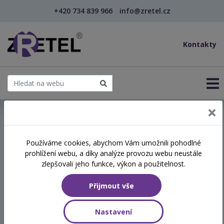
+420 734 839 966
info@zretel.cz
Kontakty
← Vzdělávání pro učitele - DVPP
Používáme cookies, abychom Vám umožnili pohodlné
šablony
prohlížení webu, a díky analýze provozu webu neustále
Drobné hry pro děti
zlepšovali jeho funkce, výkon a použitelnost.
mladšího školního věku II.
Přijmout vše
Termín
Nastavení
10.02.2026