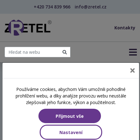
+420 734 839 966
info@zretel.cz
Kontakty
← Dluhová problematika v praxi: základní průvodce...
Používáme cookies, abychom Vám umožnili pohodlné
prohlížení webu, a díky analýze provozu webu neustále
Dluhová problematika v
zlepšovali jeho funkce, výkon a použitelnost.
praxi: základní průvodce
Přijmout vše
pro pracovníky v sociálních
službách
Nastavení