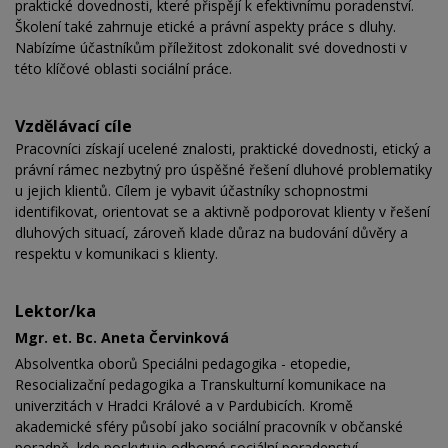
praktické dovednosti, které přispějí k efektivnímu poradenství.
Školení také zahrnuje etické a právní aspekty práce s dluhy.
Nabízíme účastníkům příležitost zdokonalit své dovednosti v
této klíčové oblasti sociální práce.
Vzdělávací cíle
Pracovníci získají ucelené znalosti, praktické dovednosti, etický a
právní rámec nezbytný pro úspěšné řešení dluhové problematiky
u jejich klientů. Cílem je vybavit účastníky schopnostmi
identifikovat, orientovat se a aktivně podporovat klienty v řešení
dluhových situací, zároveň klade důraz na budování důvěry a
respektu v komunikaci s klienty.
Lektor/ka
Mgr. et. Bc. Aneta Červinková
Absolventka oborů Speciálni pedagogika - etopedie,
Resocializační pedagogika a Transkulturní komunikace na
univerzitách v Hradci Králové a v Pardubicích. Kromě
akademické sféry působí jako sociální pracovník v občanské
poradně, kde poskytuje odborné sociální poradenství.