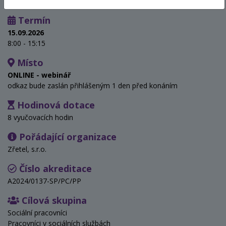
Termín
15.09.2026
8:00 - 15:15
Místo
ONLINE - webinář
odkaz bude zaslán přihlášeným 1 den před konáním
Hodinová dotace
8 vyučovacích hodin
Pořádající organizace
Zřetel, s.r.o.
Číslo akreditace
A2024/0137-SP/PC/PP
Cílová skupina
Sociální pracovníci
Pracovníci v sociálních službách