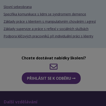
Slovní sebeobrana
Specifika komunikace s lidmi se syndromem demence
Základy práce s klientem s manipulativním chováním i agresí
Základy supervize a práce s reflexí v sociálních službách
Podpora klíčových pracovníků při individuální práci s klienty
Chcete dostávat nabídky školení?
PŘIHLÁSIT SE K ODBĚRU
Další vzdělávání