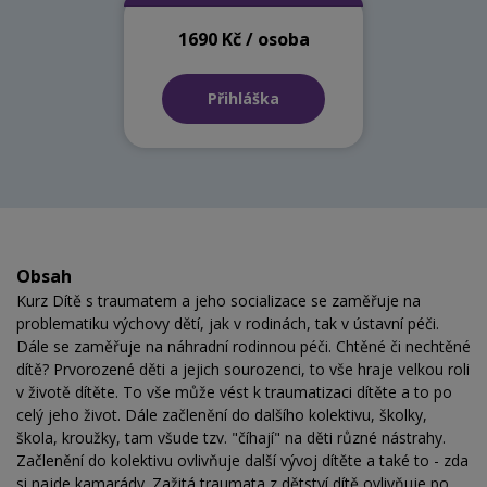
1690 Kč / osoba
Přihláška
Obsah
Kurz Dítě s traumatem a jeho socializace se zaměřuje na
problematiku výchovy dětí, jak v rodinách, tak v ústavní péči.
Dále se zaměřuje na náhradní rodinnou péči. Chtěné či nechtěné
dítě? Prvorozené děti a jejich sourozenci, to vše hraje velkou roli
v životě dítěte. To vše může vést k traumatizaci dítěte a to po
celý jeho život. Dále začlenění do dalšího kolektivu, školky,
škola, kroužky, tam všude tzv. "číhají" na děti různé nástrahy.
Začlenění do kolektivu ovlivňuje další vývoj dítěte a také to - zda
si najde kamarády. Zažitá traumata z dětství dítě ovlivňuje po