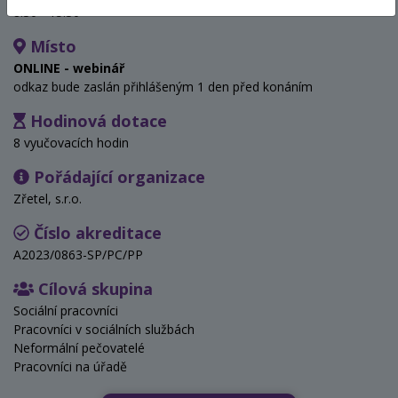
8:30 - 15:30
Místo
ONLINE - webinář
odkaz bude zaslán přihlášeným 1 den před konáním
Hodinová dotace
8 vyučovacích hodin
Pořádající organizace
Zřetel, s.r.o.
Číslo akreditace
A2023/0863-SP/PC/PP
Cílová skupina
Sociální pracovníci
Pracovníci v sociálních službách
Neformální pečovatelé
Pracovníci na úřadě