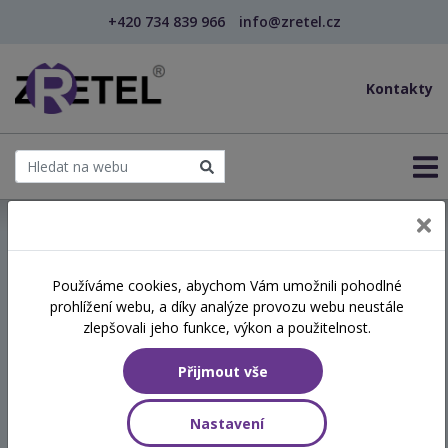
+420 734 839 966
info@zretel.cz
Kontakty
← Dítě s traumatem a jeho socializace
Používáme cookies, abychom Vám umožnili pohodlné
prohlížení webu, a díky analýze provozu webu neustále
Dítě s traumatem a jeho
zlepšovali jeho funkce, výkon a použitelnost.
socializace
Přijmout vše
Termín
Nastavení
11.06.2026