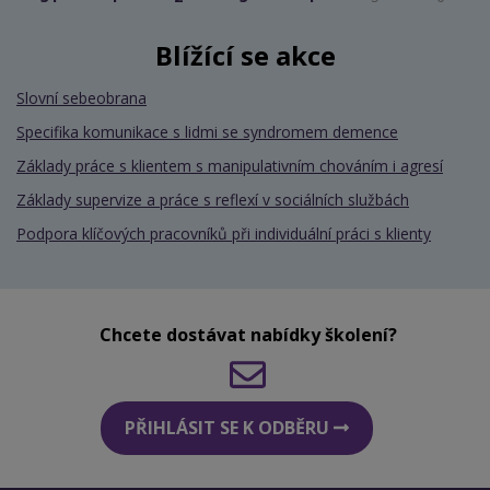
Blížící se akce
Slovní sebeobrana
Specifika komunikace s lidmi se syndromem demence
Základy práce s klientem s manipulativním chováním i agresí
Základy supervize a práce s reflexí v sociálních službách
Podpora klíčových pracovníků při individuální práci s klienty
Chcete dostávat nabídky školení?
PŘIHLÁSIT SE K ODBĚRU