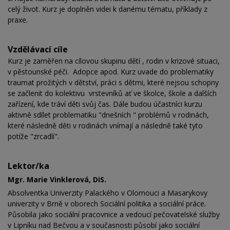
celý život. Kurz je doplněn videi k danému tématu, příklady z
praxe.
Vzdělávací cíle
Kurz je zaměřen na cílovou skupinu dětí , rodin v krizové situaci,
v pěstounské péči. Adopce apod. Kurz uvade do problematiky
traumat prožitých v dětství, práci s dětmi, které nejsou schopny
se začlenit do kolektivu vrstevníků ať ve školce, škole a dalších
zařízení, kde tráví děti svůj čas. Dále budou účastníci kurzu
aktivně sdílet problematiku "dnešních " problémů v rodinách,
které následně děti v rodinách vnímají a následně také tyto
potíže "zrcadlí".
Lektor/ka
Mgr. Marie Vinklerová, DiS.
Absolventka Univerzity Palackého v Olomouci a Masarykovy
univerzity v Brně v oborech Sociální politika a sociální práce.
Působila jako sociální pracovnice a vedoucí pečovatelské služby
v Lipníku nad Bečvou a v současnosti působí jako sociální