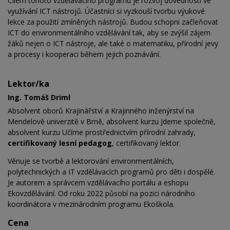
Cílem tohoto vzdělávacího programu je rozvoj dovedností ve
využívání ICT nástrojů. Účastníci si vyzkouší tvorbu výukové
lekce za použití zmíněných nástrojů. Budou schopni začleňovat
ICT do environmentálního vzdělávání tak, aby se zvýšil zájem
žáků nejen o ICT nástroje, ale také o matematiku, přírodní jevy
a procesy i kooperaci během jejich poznávání.
Lektor/ka
Ing. Tomáš Driml
Absolvent oborů Krajinářství a Krajinného inženýrství na
Mendelově univerzitě v Brně, absolvent kurzu Jdeme společně,
absolvent kurzu Učíme prostřednictvím přírodní zahrady,
certifikovaný lesní pedagog
, certifikovaný lektor.
Věnuje se tvorbě a lektorování environmentálních,
polytechnických a IT vzdělávacích programů pro děti i dospělé.
Je autorem a správcem vzdělávacího portálu a eshopu
Ekovzdělávání. Od roku 2022 působí na pozici národního
koordinátora v mezinárodním programu Ekoškola.
Cena