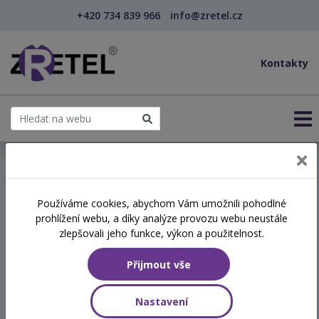
+420 734 839 966
info@zretel.cz
Kontakty
← Digitipy pro přípravu a realizaci výuky na ZŠ (...
Používáme cookies, abychom Vám umožnili pohodlné
šablony
prohlížení webu, a díky analýze provozu webu neustále
Digitipy pro přípravu a
zlepšovali jeho funkce, výkon a použitelnost.
realizaci výuky na ZŠ
Přijmout vše
(webinář)
Nastavení