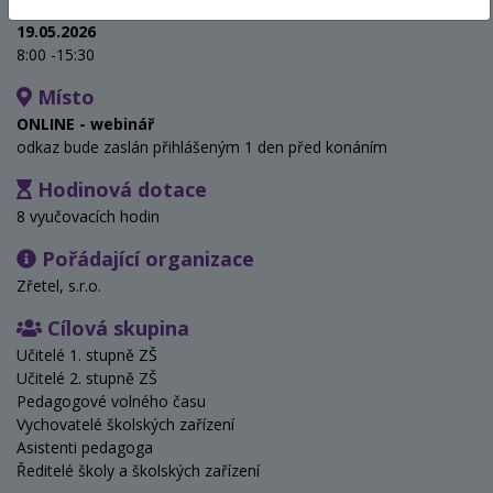
Termín
19.05.2026
8:00 -15:30
Místo
ONLINE - webinář
odkaz bude zaslán přihlášeným 1 den před konáním
Hodinová dotace
8 vyučovacích hodin
Pořádající organizace
Zřetel, s.r.o.
Cílová skupina
Učitelé 1. stupně ZŠ
Učitelé 2. stupně ZŠ
Pedagogové volného času
Vychovatelé školských zařízení
Asistenti pedagoga
Ředitelé školy a školských zařízení