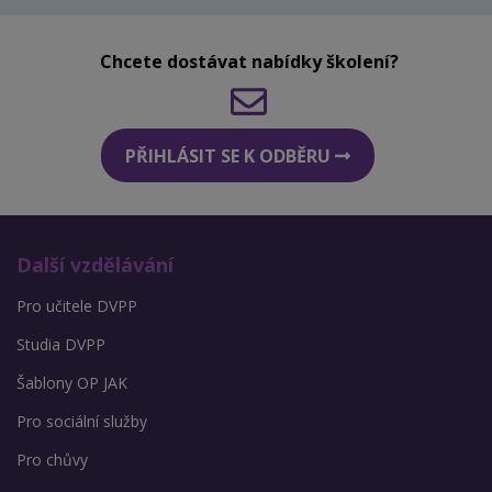
Chcete dostávat nabídky školení?
PŘIHLÁSIT SE K ODBĚRU
Další vzdělávání
Pro učitele DVPP
Studia DVPP
Šablony OP JAK
Pro sociální služby
Pro chůvy