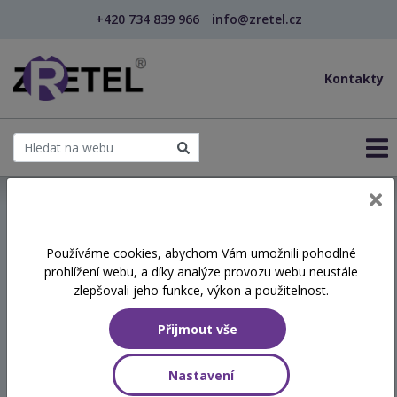
+420 734 839 966
info@zretel.cz
Kontakty
← Asistent pedagoga v praxi - Praktické situace z...
Používáme cookies, abychom Vám umožnili pohodlné
šablony
prohlížení webu, a díky analýze provozu webu neustále
Asistent pedagoga v praxi -
zlepšovali jeho funkce, výkon a použitelnost.
Praktické situace ze
Přijmout vše
školního života (webinář)
Nastavení