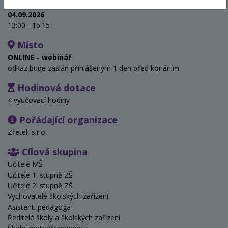
Termín
04.09.2026
13:00 - 16:15
Místo
ONLINE - webinář
odkaz bude zaslán přihlášeným 1 den před konáním
Hodinová dotace
4 vyučovací hodiny
Pořádající organizace
Zřetel, s.r.o.
Cílová skupina
Učitelé MŠ
Učitelé 1. stupně ZŠ
Učitelé 2. stupně ZŠ
Vychovatelé školských zařízení
Asistenti pedagoga
Ředitelé školy a školských zařízení