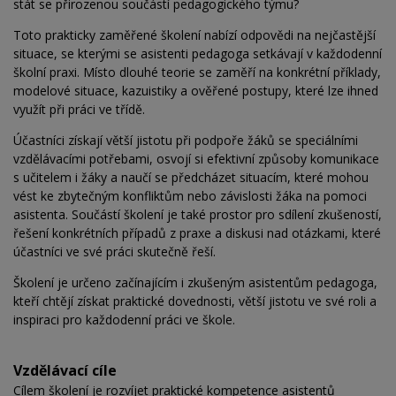
stát se přirozenou součástí pedagogického týmu?
Toto prakticky zaměřené školení nabízí odpovědi na nejčastější
situace, se kterými se asistenti pedagoga setkávají v každodenní
školní praxi. Místo dlouhé teorie se zaměří na konkrétní příklady,
modelové situace, kazuistiky a ověřené postupy, které lze ihned
využít při práci ve třídě.
Účastníci získají větší jistotu při podpoře žáků se speciálními
vzdělávacími potřebami, osvojí si efektivní způsoby komunikace
s učitelem i žáky a naučí se předcházet situacím, které mohou
vést ke zbytečným konfliktům nebo závislosti žáka na pomoci
asistenta. Součástí školení je také prostor pro sdílení zkušeností,
řešení konkrétních případů z praxe a diskusi nad otázkami, které
účastníci ve své práci skutečně řeší.
Školení je určeno začínajícím i zkušeným asistentům pedagoga,
kteří chtějí získat praktické dovednosti, větší jistotu ve své roli a
inspiraci pro každodenní práci ve škole.
Vzdělávací cíle
Cílem školení je rozvíjet praktické kompetence asistentů