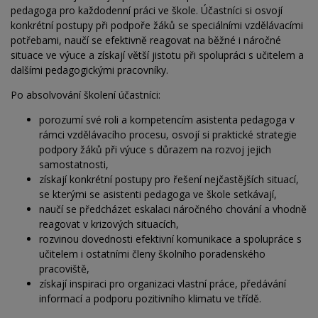
pedagoga pro každodenní práci ve škole. Účastníci si osvojí
konkrétní postupy při podpoře žáků se speciálními vzdělávacími
potřebami, naučí se efektivně reagovat na běžné i náročné
situace ve výuce a získají větší jistotu při spolupráci s učitelem a
dalšími pedagogickými pracovníky.
Po absolvování školení účastníci:
porozumí své roli a kompetencím asistenta pedagoga v
rámci vzdělávacího procesu, osvojí si praktické strategie
podpory žáků při výuce s důrazem na rozvoj jejich
samostatnosti,
získají konkrétní postupy pro řešení nejčastějších situací,
se kterými se asistenti pedagoga ve škole setkávají,
naučí se předcházet eskalaci náročného chování a vhodně
reagovat v krizových situacích,
rozvinou dovednosti efektivní komunikace a spolupráce s
učitelem i ostatními členy školního poradenského
pracoviště,
získají inspiraci pro organizaci vlastní práce, předávání
informací a podporu pozitivního klimatu ve třídě.