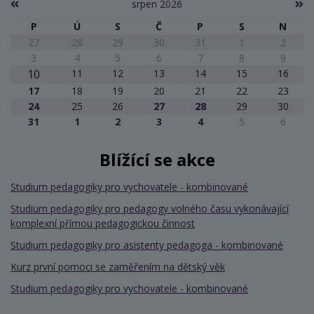
srpen 2026
P
Ú
S
Č
P
S
N
27
28
29
30
31
1
2
3
4
5
6
7
8
9
10
11
12
13
14
15
16
17
18
19
20
21
22
23
24
25
26
27
28
29
30
31
1
2
3
4
5
6
Blížící se akce
Studium pedagogiky pro vychovatele - kombinované
Studium pedagogiky pro pedagogy volného času vykonávající
komplexní přímou pedagogickou činnost
Studium pedagogiky pro asistenty pedagoga - kombinované
Kurz první pomoci se zaměřením na dětský věk
Studium pedagogiky pro vychovatele - kombinované