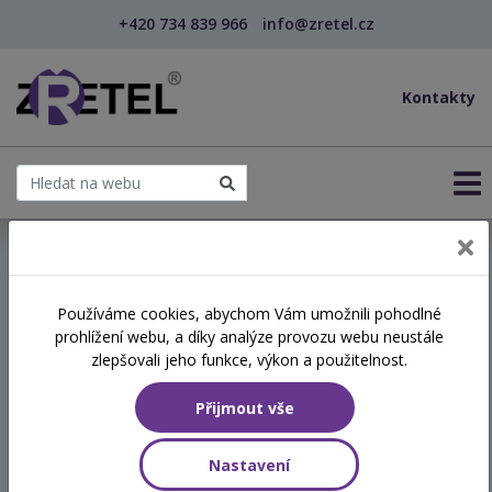
+420 734 839 966
info@zretel.cz
Kontakty
← Vzdělávání pro učitele - DVPP
Používáme cookies, abychom Vám umožnili pohodlné
šablony
prohlížení webu, a díky analýze provozu webu neustále
Asistent pedagoga v 1.
zlepšovali jeho funkce, výkon a použitelnost.
ročníku ZŠ – podpora
Přijmout vše
adaptace a samostatnosti
žáků (webinář)
Nastavení