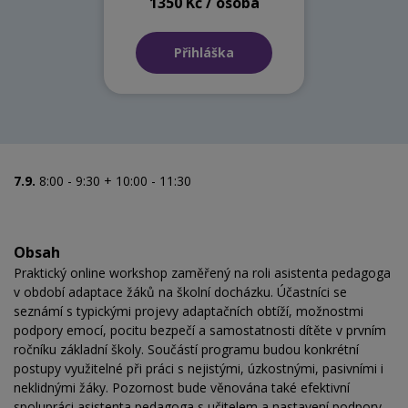
1350 Kč / osoba
Přihláška
7.9.
8:00 - 9:30 + 10:00 - 11:30
Obsah
Praktický online workshop zaměřený na roli asistenta pedagoga
v období adaptace žáků na školní docházku. Účastníci se
seznámí s typickými projevy adaptačních obtíží, možnostmi
podpory emocí, pocitu bezpečí a samostatnosti dítěte v prvním
ročníku základní školy. Součástí programu budou konkrétní
postupy využitelné při práci s nejistými, úzkostnými, pasivními i
neklidnými žáky. Pozornost bude věnována také efektivní
spolupráci asistenta pedagoga s učitelem a nastavení podpory