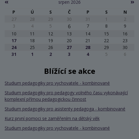
srpen 2026
P
Ú
S
Č
P
S
N
27
28
29
30
31
1
2
3
4
5
6
7
8
9
10
11
12
13
14
15
16
17
18
19
20
21
22
23
24
25
26
27
28
29
30
31
1
2
3
4
5
6
Blížící se akce
Studium pedagogiky pro vychovatele - kombinované
Studium pedagogiky pro pedagogy volného času vykonávající
komplexní přímou pedagogickou činnost
Studium pedagogiky pro asistenty pedagoga - kombinované
Kurz první pomoci se zaměřením na dětský věk
Studium pedagogiky pro vychovatele - kombinované