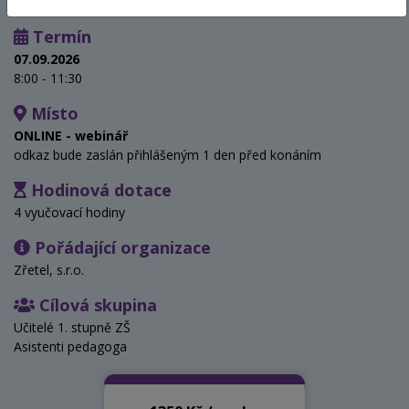
Termín
07.09.2026
8:00 - 11:30
Místo
ONLINE - webinář
odkaz bude zaslán přihlášeným 1 den před konáním
Hodinová dotace
4 vyučovací hodiny
Pořádající organizace
Zřetel, s.r.o.
Cílová skupina
Učitelé 1. stupně ZŠ
Asistenti pedagoga