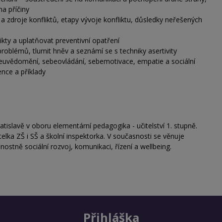
na příčiny
 a zdroje konfliktů, etapy vývoje konfliktu, důsledky neřešených
likty a uplatňovat preventivní opatření
 problémů, tlumit hněv a seznámí se s techniky asertivity
ebeuvědomění, sebeovládání, sebemotivace, empatie a sociální
ence a příklady
tislavě v oboru elementární pedagogika - učitelství 1. stupně.
elka ZŠ i SŠ a školní inspektorka. V současnosti se věnuje
ostně sociální rozvoj, komunikaci, řízení a wellbeing.
Přihláška