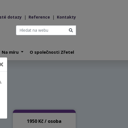
sté dotazy
|
Reference
|
Kontakty
Na míru
O společnosti Zřetel
,
a
1950 Kč / osoba