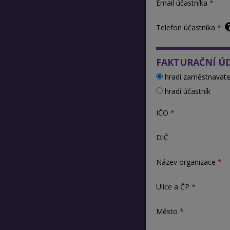
Email účastníka
Telefon účastníka
FAKTURAČNÍ Ú
hradí zaměstnavate
hradí účastník
IČO
DIČ
Název organizace
Ulice a ČP
Město