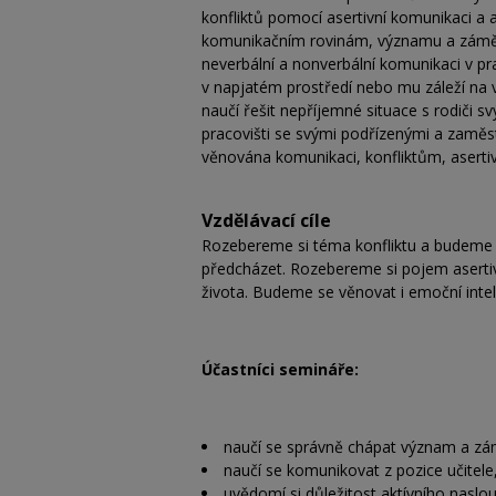
konfliktů pomocí asertivní komunikaci a 
komunikačním rovinám, významu a záměru 
neverbální a nonverbální komunikaci v pra
v napjatém prostředí nebo mu záleží na v
naučí řešit nepříjemné situace s rodiči s
pracovišti se svými podřízenými a zaměs
věnována komunikaci, konfliktům, asertivi
Vzdělávací cíle
Rozebereme si téma konfliktu a budeme 
předcházet. Rozebereme si pojem asertiv
života. Budeme se věnovat i emoční intel
Účastníci semináře:
naučí se správně chápat význam a zám
naučí se komunikovat z pozice učite
uvědomí si důležitost aktívního naslo