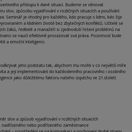
asertivního přístupu k dané situaci. Budeme se věnovat
slov, způsobu vyjadřování v rozličných situacích a používání
xi. Seminář je vhodný pro každého, kdo pracuje s lidmi, kdo žije
yrovnaném a klidném životě bez zbytečných konfliktů. Učitelé se
vých žáků, ředitelé a manažéři si zjednoduší řešení problémů na
tnanci se naučí efektivně prosazovat svá práva. Pozornost bude
tě a emoční inteligenci.
odkrývat jeho podstatu tak, abychom mu mohli v co největší míře
ita a její implementování do každodenního pracovního i osobního
igence jako důležitému faktoru našeho úspěchu ve 21.století.
ěr slov a způsob vyjadřování v rozličných situacích
le, nadřízeného nebo podřízeného zaměstnance
uchání – soustředění se na komunikaci a pochopení druhé strany,