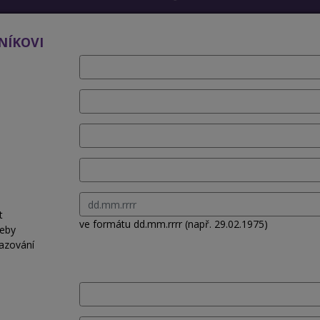
NÍKOVI
t
ve formátu dd.mm.rrrr (např. 29.02.1975)
řeby
azování