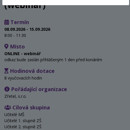
(webinář)
Termín
08.09.2026 - 15.09.2026
8:00 - 11:30
Místo
ONLINE - webinář
odkaz bude zaslán přihlášeným 1 den před konáním
Hodinová dotace
8 vyučovacích hodin
Pořádající organizace
Zřetel, s.r.o.
Cílová skupina
Učitelé MŠ
Učitelé 1. stupně ZŠ
Učitelé 2. stupně ZŠ