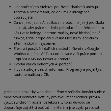
Doporučení pro efektivní používání chatbotů aneb jak
zdarma a rychle získat, co od umělé inteligence
potřebujete.
Canva jako jedna AI aplikace na všechno. Jak ji pro školu
nastavit, aby práce s ní byla jednoduchá a přehledná pro
vás i vaše kolegy. Centrum značky, nové hledání, nové
funkce, třída, propojení s vaším úložištěm, sociálními
sítěmi a školním systémem.
Efektivní používání dalších chatbotů: Gemini v Google
Workspace, ChatGPT, automatizace vaší práce pomocí
Copilota v MS365 Power Automate.
Tvorba vašich odborných AI poradců
Tipy na zdroje dalších informací. Programy a projekty s
touto tematikou v ČR.
Jedná se o praktický workshop. Přímo v průběhu konání budete
moci tvořit konkrétní výstupy pro svou manažerskou praxi a
využít synchronní asistence lektora. Z toho důvodu se
doporučuje zajistit si počítač, na kterém jste zvyklí pracovat.