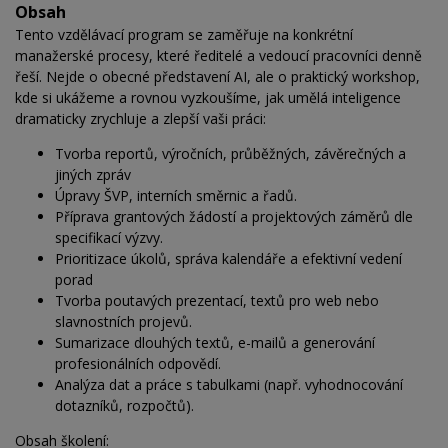
Obsah
Tento vzdělávací program se zaměřuje na konkrétní
manažerské procesy, které ředitelé a vedoucí pracovníci denně
řeší. Nejde o obecné představení AI, ale o praktický workshop,
kde si ukážeme a rovnou vyzkoušíme, jak umělá inteligence
dramaticky zrychluje a zlepší vaši práci:
Tvorba reportů, výročních, průběžných, závěrečných a
jiných zpráv
Úpravy ŠVP, interních směrnic a řadů.
Příprava grantových žádostí a projektových záměrů dle
specifikací výzvy.
Prioritizace úkolů, správa kalendáře a efektivní vedení
porad
Tvorba poutavých prezentací, textů pro web nebo
slavnostních projevů.
Sumarizace dlouhých textů, e-mailů a generování
profesionálních odpovědí.
Analýza dat a práce s tabulkami (např. vyhodnocování
dotazníků, rozpočtů).
Obsah školení: