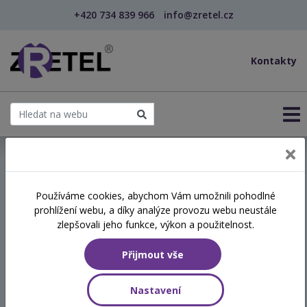
+420 734 839 966
info@zretel.cz
Kontakty
← AI pro řízení školy prakticky: Kde všude lze uš...
Používáme cookies, abychom Vám umožnili pohodlné
šablony
prohlížení webu, a díky analýze provozu webu neustále
AI pro řízení školy
zlepšovali jeho funkce, výkon a použitelnost.
prakticky: Kde všude lze
Přijmout vše
ušetřit čas při současném
zvýšení kvality výstupů
Nastavení