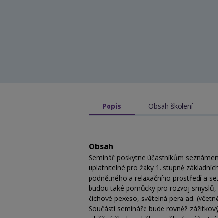
Popis
Obsah školení
Obsah
Seminář poskytne účastníkům seznámení
uplatnitelné pro žáky 1. stupně základních
podnětného a relaxačního prostředí a sez
budou také pomůcky pro rozvoj smyslů, 
čichové pexeso, světelná pera ad. (včetn
Součástí semináře bude rovněž zážitkov