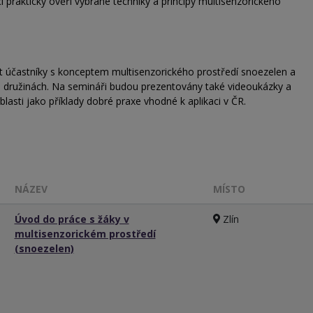
 prakticky ověří vybrané techniky a principy multisenzorického
t účastníky s konceptem multisenzorického prostředí snoezelen a
ch družinách. Na semináři budou prezentovány také videoukázky a
oblasti jako příklady dobré praxe vhodné k aplikaci v ČR.
NÁZEV
MÍSTO
Úvod do práce s žáky v
Zlín
multisenzorickém prostředí
(snoezelen)