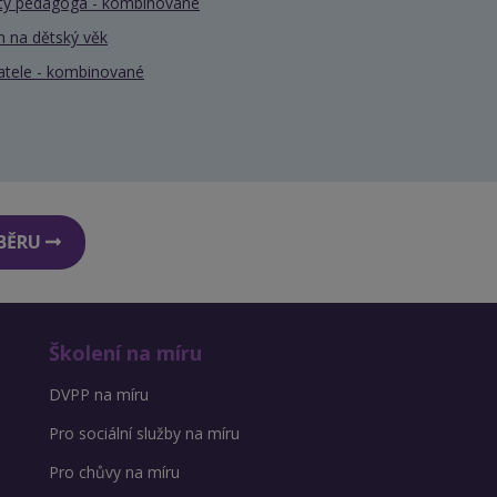
nty pedagoga - kombinované
 na dětský věk
atele - kombinované
DBĚRU
Školení na míru
DVPP na míru
Pro sociální služby na míru
Pro chůvy na míru