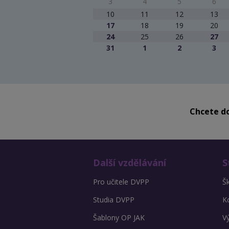
3
4
5
6
10
11
12
13
17
18
19
20
24
25
26
27
31
1
2
3
Chcete do
Další vzdělávání
S
Pro učitele DVPP
Š
Studia DVPP
K
Šablony OP JAK
V