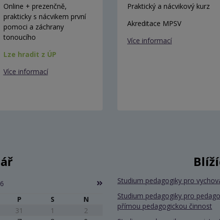
Online + prezenčně,
Praktický a nácvikový kurz
prakticky s nácvikem první
Akreditace MPSV
pomoci a záchrany
tonoucího
Více informací
Lze hradit z ÚP
Více informací
ář
Blíž
Studium pedagogiky pro vychov
26
Studium pedagogiky pro pedago
P
S
N
přímou pedagogickou činnost
31
1
2