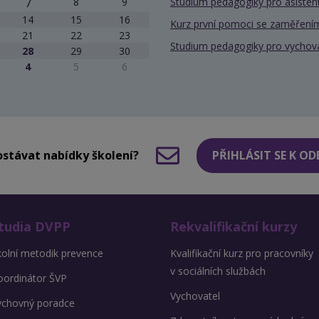
7
8
9
Studium pedagogiky pro asiste
14
15
16
Kurz první pomoci se zaměřením
21
22
23
Studium pedagogiky pro vychov
28
29
30
4
5
6
stávat nabídky školení?
PŘIHLÁSIT SE K O
tudia DVPP
Rekvalifikační kurzy
kolní metodik prevence
Kvalifikační kurz pro pracovníky
v sociálních službách
oordinátor ŠVP
Vychovatel
ýchovný poradce