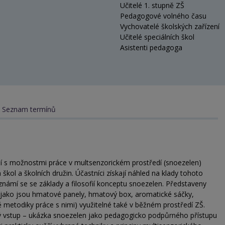
Učitelé 1. stupně ZŠ
Pedagogové volného času
Vychovatelé školských zařízení
Učitelé speciálních škol
Asistenti pedagoga
Seznam termínů
 s možnostmi práce v multsenzorickém prostředí (snoezelen)
 škol a školních družin. Účastníci získají náhled na klady tohoto
námí se se základy a filosofií konceptu snoezelen. Představeny
jako jsou hmatové panely, hmatový box, aromatické sáčky,
ě metodiky práce s nimi) využitelné také v běžném prostředí ZŠ.
ý vstup – ukázka snoezelen jako pedagogicko podpůrného přístupu