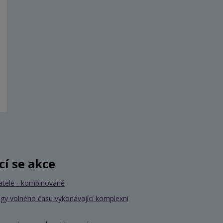
ící se akce
atele - kombinované
gy volného času vykonávající komplexní