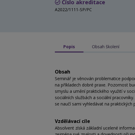
Číslo akreditace
A2022/1111-SP/PC
Popis
Obsah školení
Obsah
Seminář je věnován problematice podpory k
na příkladech dobré praxe. Pozornost bud
smyslu a umění praktického využití v soci
sociálních službách a sociální pracovníky. 
se naučí sami vyhledávat na praktických p
Vzdělávací cíle
Absolvent získá základní ucelené informa
zejména své znalosti a dovednosti při indi