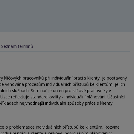
Seznam termínů
líčových pracovníků při individuální práci s klienty, je postavený
e věnována procesům individuálních přístupů ke klientům, jejich
álních službách. Seminář je určen pro klíčové pracovníky v
Úzce reflektuje standard kvality - individuální plánování. Účastníci
říkladech nejvhodnější individuální způsoby práce s klienty.
ce o problematice individuálních přístupů ke klientům. Rozvine
viduální práci s klienty a celkově individuálním plánování v