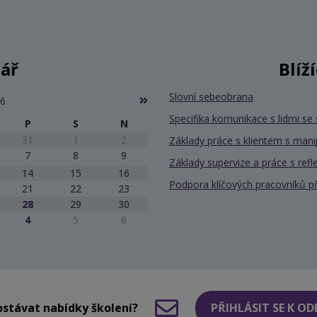
ář
Blíž
Slovní sebeobrana
26
Specifika komunikace s lidmi 
P
S
N
31
1
2
Základy práce s klientem s mani
7
8
9
Základy supervize a práce s refle
14
15
16
Podpora klíčových pracovníků při 
21
22
23
28
29
30
4
5
6
stávat nabídky školení?
PŘIHLÁSIT SE K O