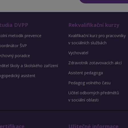
tudia DVPP
Rekvalifikační kurzy
kolní metodik prevence
Kvalifikační kurz pro pracovníky
v sociálních službách
oordinátor ŠVP
Vychovatel
ýchovný poradce
Zdravotník zotavovacích akcí
ditel školy a školského zařízení
Asistent pedagoga
ogopedický asistent
Pedagog volného času
Učitel odborných předmětů
v sociální oblasti
ertifikace
Užitečné informace