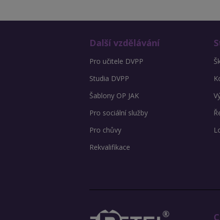
Další vzdělávání
S
Pro učitele DVPP
Š
Studia DVPP
K
Šablony OP JAK
V
Pro sociální služby
Ře
Pro chůvy
L
Rekvalifikace
C