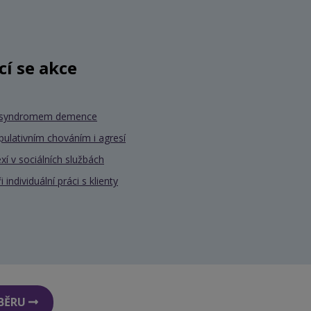
ící se akce
se syndromem demence
pulativním chováním i agresí
xí v sociálních službách
individuální práci s klienty
DBĚRU