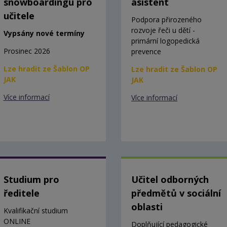
snowboardingu pro
asistent
učitele
Podpora přirozeného
rozvoje řeči u dětí -
Vypsány nové termíny
primární logopedická
Prosinec 2026
prevence
Lze hradit ze Šablon OP
Lze hradit ze Šablon OP
JAK
JAK
Více informací
Více informací
Studium pro
Učitel odborných
ředitele
předmětů v sociální
oblasti
Kvalifikační studium
ONLINE
Doplňující pedagogické