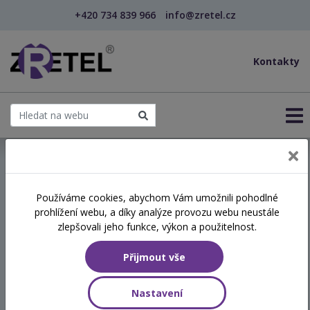
+420 734 839 966
info@zretel.cz
Kontakty
← Vzdělávání pro sociální služby
Používáme cookies, abychom Vám umožnili pohodlné
prohlížení webu, a díky analýze provozu webu neustále
Práce s emocemi v
zlepšovali jeho funkce, výkon a použitelnost.
sociálních službách
Přijmout vše
Hodinová dotace
Nastavení
8 vyučovacích hodin