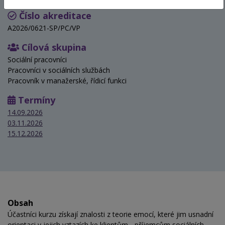
Číslo akreditace
A2026/0621-SP/PC/VP
Cílová skupina
Sociální pracovníci
Pracovníci v sociálních službách
Pracovník v manažerské, řídicí funkci
Termíny
14.09.2026
03.11.2026
15.12.2026
Obsah
Účastníci kurzu získají znalosti z teorie emocí, které jim usnadní
orientaci v jejich vztazích ke klientům - příjemcům sociálních