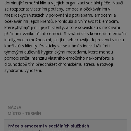
dominující emoční klima v jejich organizaci sociální péče. Naučí
se rozpoznat vlastními potřeby, emoce a očekáváními v
mezilidských vztazích v porovnání s potřebami, emocemi a
očekáváními jejich klientů. Prohloubí si vnímavost k emocím,
které „hýbají“ jimi i jejich klienty, a to v souvislosti s možnými
příčinami vzniku těchto emocí. Seznámí se s konceptem emoční
inteligence a možnostmi, jak ji u sebe rozvíjet k prevenci vzniku
konfliktů s klienty. Prakticky se seznámí s individuálními i
týmovými duševně hygienickými metodami, které mohou
pomoci snížit intenzitu vlastního emočního ne-komfortu a
dlouhodobě tím předcházet chronickému stresu a rozvoji
syndromu vyhoření.
NÁZEV
MÍSTO - TERMÍN
Práce s emocemi v sociálních službách