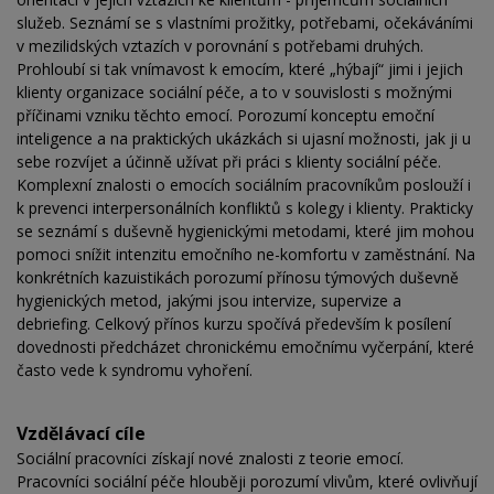
služeb. Seznámí se s vlastními prožitky, potřebami, očekáváními
v mezilidských vztazích v porovnání s potřebami druhých.
Prohloubí si tak vnímavost k emocím, které „hýbají“ jimi i jejich
klienty organizace sociální péče, a to v souvislosti s možnými
příčinami vzniku těchto emocí. Porozumí konceptu emoční
inteligence a na praktických ukázkách si ujasní možnosti, jak ji u
sebe rozvíjet a účinně užívat při práci s klienty sociální péče.
Komplexní znalosti o emocích sociálním pracovníkům poslouží i
k prevenci interpersonálních konfliktů s kolegy i klienty. Prakticky
se seznámí s duševně hygienickými metodami, které jim mohou
pomoci snížit intenzitu emočního ne-komfortu v zaměstnání. Na
konkrétních kazuistikách porozumí přínosu týmových duševně
hygienických metod, jakými jsou intervize, supervize a
debriefing. Celkový přínos kurzu spočívá především k posílení
dovednosti předcházet chronickému emočnímu vyčerpání, které
často vede k syndromu vyhoření.
Vzdělávací cíle
Sociální pracovníci získají nové znalosti z teorie emocí.
Pracovníci sociální péče hlouběji porozumí vlivům, které ovlivňují