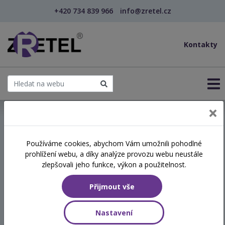
+420 734 839 966
info@zretel.cz
Kontakty
← Vzdělávání pro učitele - DVPP
Používáme cookies, abychom Vám umožnili pohodlné
šablony
prohlížení webu, a díky analýze provozu webu neustále
Psychické problémy dětí v
zlepšovali jeho funkce, výkon a použitelnost.
současné škole (webinář)
Přijmout vše
Hodinová dotace
Nastavení
8 vyučovacích hodin