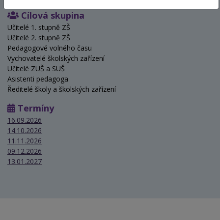
Cílová skupina
Učitelé 1. stupně ZŠ
Učitelé 2. stupně ZŠ
Pedagogové volného času
Vychovatelé školských zařízení
Učitelé ZUŠ a SUŠ
Asistenti pedagoga
Ředitelé školy a školských zařízení
Termíny
16.09.2026
14.10.2026
11.11.2026
09.12.2026
13.01.2027