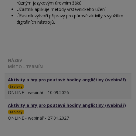
různým jazykovým úrovním žáků.
Účastník aplikuje metody vrstevnického učení.
Účastník vytvoří přípravy pro párové aktivity s využitím
digitálních nástrojů.
NÁZEV
MÍSTO - TERMÍN
Aktivity a hry pro poutavé hodiny angličtiny (webinář)
šablony
ONLINE - webinář - 10.09.2026
Aktivity a hry pro poutavé hodiny angličtiny (webinář)
šablony
ONLINE - webinář - 27.01.2027