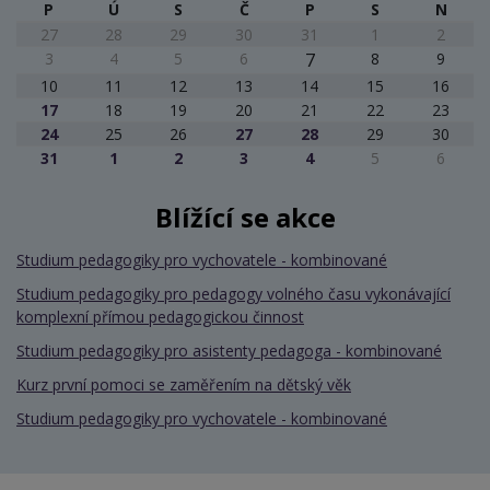
P
Ú
S
Č
P
S
N
27
28
29
30
31
1
2
3
4
5
6
7
8
9
10
11
12
13
14
15
16
17
18
19
20
21
22
23
24
25
26
27
28
29
30
31
1
2
3
4
5
6
Blížící se akce
Studium pedagogiky pro vychovatele - kombinované
Studium pedagogiky pro pedagogy volného času vykonávající
komplexní přímou pedagogickou činnost
Studium pedagogiky pro asistenty pedagoga - kombinované
Kurz první pomoci se zaměřením na dětský věk
Studium pedagogiky pro vychovatele - kombinované