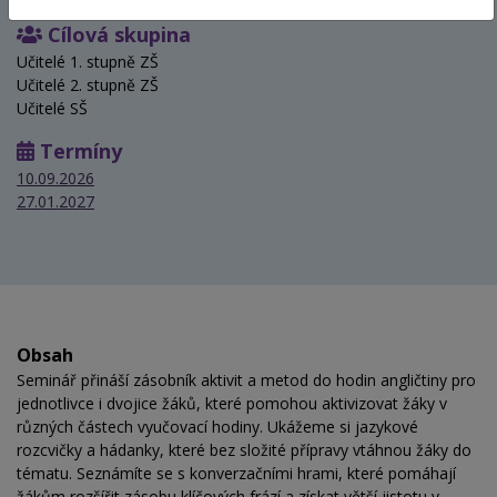
Cílová skupina
Učitelé 1. stupně ZŠ
Učitelé 2. stupně ZŠ
Učitelé SŠ
Termíny
10.09.2026
27.01.2027
Obsah
Seminář přináší zásobník aktivit a metod do hodin angličtiny pro
jednotlivce i dvojice žáků, které pomohou aktivizovat žáky v
různých částech vyučovací hodiny. Ukážeme si jazykové
rozcvičky a hádanky, které bez složité přípravy vtáhnou žáky do
tématu. Seznámíte se s konverzačními hrami, které pomáhají
žákům rozšířit zásobu klíčových frází a získat větší jistotu v