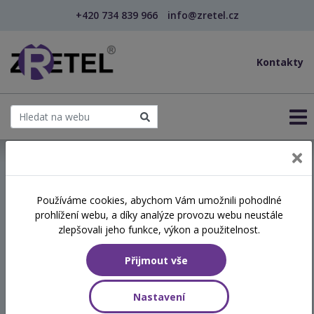
+420 734 839 966
info@zretel.cz
Kontakty
← Vzdělávání pro učitele - DVPP
Používáme cookies, abychom Vám umožnili pohodlné
šablony
prohlížení webu, a díky analýze provozu webu neustále
Aktivity a hry pro poutavé
zlepšovali jeho funkce, výkon a použitelnost.
hodiny angličtiny (webinář)
Přijmout vše
Hodinová dotace
Nastavení
4 vyučovací hodiny