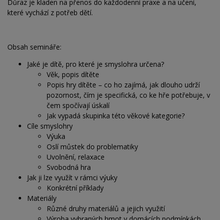
Důraz je kladen na přenos do každodenní praxe a na učení,
které vychází z potřeb dětí.
Obsah semináře:
Jaké je dítě, pro které je smyslohra určena?
Věk, popis dítěte
Popis hry dítěte – co ho zajímá, jak dlouho udrží
pozornost, čím je specifická, co ke hře potřebuje, v
čem spočívají úskalí
Jak vypadá skupinka této věkové kategorie?
Cíle smyslohry
Výuka
Oslí můstek do problematiky
Uvolnění, relaxace
Svobodná hra
Jak ji lze využít v rámci výuky
Konkrétní příklady
Materiály
Různé druhy materiálů a jejich využití
Výroba vybraných hmot v domácích podmínkách