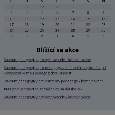
P
Ú
S
Č
P
S
N
27
28
29
30
31
1
2
3
4
5
6
7
8
9
10
11
12
13
14
15
16
17
18
19
20
21
22
23
24
25
26
27
28
29
30
31
1
2
3
4
5
6
Blížící se akce
Studium pedagogiky pro vychovatele - kombinované
Studium pedagogiky pro pedagogy volného času vykonávající
komplexní přímou pedagogickou činnost
Studium pedagogiky pro asistenty pedagoga - kombinované
Kurz první pomoci se zaměřením na dětský věk
Studium pedagogiky pro vychovatele - kombinované