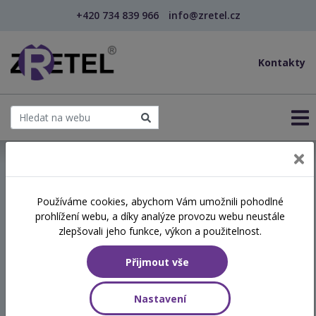
+420 734 839 966
info@zretel.cz
Kontakty
← Když se učí smysly: od doteku k pochopení (webi...
Používáme cookies, abychom Vám umožnili pohodlné
šablony
prohlížení webu, a díky analýze provozu webu neustále
Když se učí smysly: od
zlepšovali jeho funkce, výkon a použitelnost.
doteku k pochopení
Přijmout vše
(webinář)
Nastavení