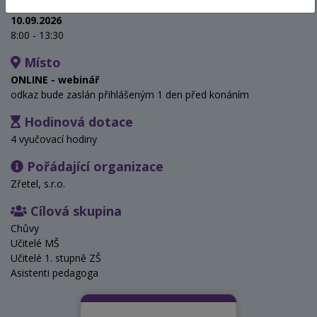
Termín
10.09.2026
8:00 - 13:30
Místo
ONLINE - webinář
odkaz bude zaslán přihlášeným 1 den před konáním
Hodinová dotace
4 vyučovací hodiny
Pořádající organizace
Zřetel, s.r.o.
Cílová skupina
Chůvy
Učitelé MŠ
Učitelé 1. stupně ZŠ
Asistenti pedagoga