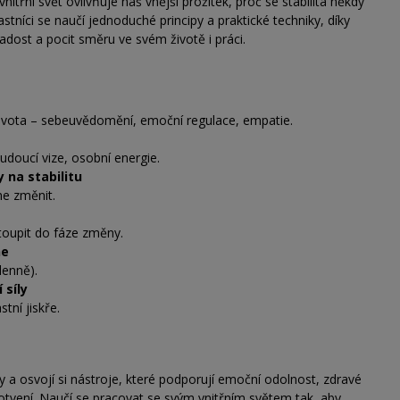
nitřní svět ovlivňuje náš vnější prožitek, proč se stabilita někdy
stníci se naučí jednoduché principy a praktické techniky, díky
adost a pocit směru ve svém životě i práci.
u života – sebeuvědomění, emoční regulace, empatie.
udoucí vize, osobní energie.
 na stabilitu
e změnit.
oupit do fáze změny.
ne
denně).
 síly
stní jiskře.
ty a osvojí si nástroje, které podporují emoční odolnost, zdravé
otvení. Naučí se pracovat se svým vnitřním světem tak, aby