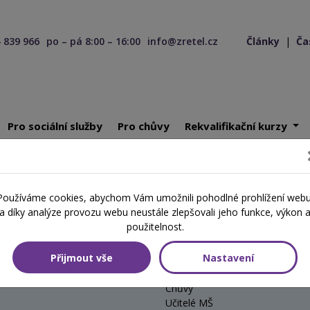
 839 966
po – pá 8:00 – 16:00
info@zretel.cz
Články
|
Ča
Pro sociální služby
Pro chůvy
Rekvalifikační kurzy
ivotní stabilita pedagoga (webinář)
Používáme cookies, abychom Vám umožnili pohodlné prohlížení webu
a díky analýze provozu webu neustále zlepšovali jeho funkce, výkon 
 pedagoga (webinář)
použitelnost.
Přijmout vše
Nastavení
Cílová skupina
Chůvy
Učitelé MŠ