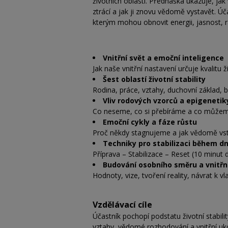
životních oblastí. Přednáška ukazuje, jak v
ztrácí a jak ji znovu vědomě vystavět. Úča
kterým mohou obnovit energii, jasnost, r
Vnitřní svět a emoční inteligence
Jak naše vnitřní nastavení určuje kvalit
Šest oblastí životní stability
Rodina, práce, vztahy, duchovní základ, b
Vliv rodových vzorců a epigenetiky
Co neseme, co si přebíráme a co můžem
Emoční cykly a fáze růstu
Proč někdy stagnujeme a jak vědomě vst
Techniky pro stabilizaci během d
Příprava – Stabilizace – Reset (10 minut 
Budování osobního směru a vnitřní
Hodnoty, vize, tvoření reality, návrat k vla
Vzdělávací cíle
Účastník pochopí podstatu životní stabili
vztahy, vědomé rozhodování a vnitřní uk