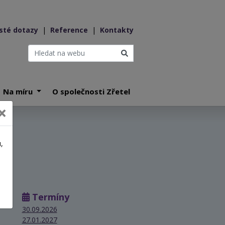
sté dotazy
|
Reference
|
Kontakty
Na míru
O společnosti Zřetel
,
a
Termíny
30.09.2026
27.01.2027