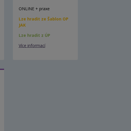
ONLINE + praxe
Lze hradit ze Šablon OP
JAK
Lze hradit z ÚP
Více informací