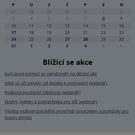
P
Ú
S
Č
P
S
N
27
28
29
30
31
1
2
3
4
5
6
7
8
9
10
11
12
13
14
15
16
17
18
19
20
21
22
23
24
25
26
27
28
29
30
31
1
2
3
4
5
6
Blížící se akce
Kurz první pomoci se zaměřením na dětský věk
Když se učí smysly: od doteku k pochopení (webinář)
Podpora psychické odolnosti (webinář)
Ekohry, bylinky a polytechnika pro MŠ (webinář)
Tvorba multisenzorického prostředí (snoezelen) a pomůcky pro
rozvoj smyslů