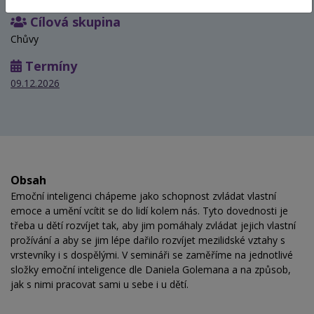
Cílová skupina
Chůvy
Termíny
09.12.2026
Obsah
Emoční inteligenci chápeme jako schopnost zvládat vlastní
emoce a umění vcítit se do lidí kolem nás. Tyto dovednosti je
třeba u dětí rozvíjet tak, aby jim pomáhaly zvládat jejich vlastní
prožívání a aby se jim lépe dařilo rozvíjet mezilidské vztahy s
vrstevníky i s dospělými. V semináři se zaměříme na jednotlivé
složky emoční inteligence dle Daniela Golemana a na způsob,
jak s nimi pracovat sami u sebe i u dětí.