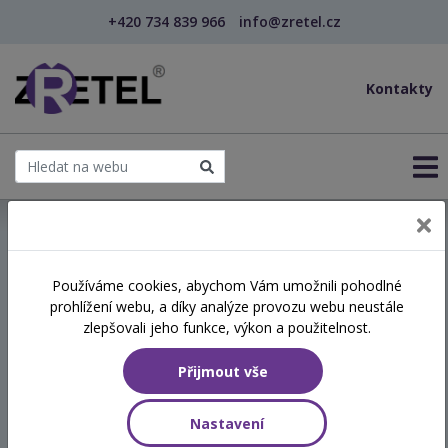
+420 734 839 966
info@zretel.cz
Kontakty
← Vzdělávání pro chůvy
Používáme cookies, abychom Vám umožnili pohodlné
prohlížení webu, a díky analýze provozu webu neustále
Rozvoj emoční inteligence u
zlepšovali jeho funkce, výkon a použitelnost.
dětí
Přijmout vše
Hodinová dotace
Nastavení
4 vyučovací hodiny