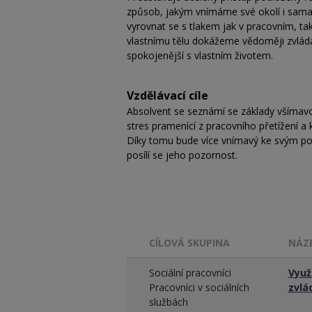
způsob, jakým vnímáme své okolí i sama 
vyrovnat se s tlakem jak v pracovním, t
vlastnímu tělu dokážeme vědoměji zvláda
spokojenější s vlastním životem.
Vzdělávací cíle
Absolvent se seznámí se základy všímavost
stres pramenící z pracovního přetížení a 
Díky tomu bude více vnímavý ke svým po
posílí se jeho pozornost.
CÍLOVÁ SKUPINA
NÁZ
Sociální pracovníci
Využ
Pracovníci v sociálních
zvlá
službách