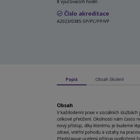
8 vyučovacích hodin
Číslo akreditace
A2023/0385-SP/PC/PP/VP
Popis
Obsah školení
Obsah
V každodenní praxi v sociálních službách 
celkové přetížení. Okolnosti nám často 
nový přístup, díky kterému je budeme lé
zdraví, vnitřní pohodu a vztahy na pracov
Představuje ucelený přístup podložený řa