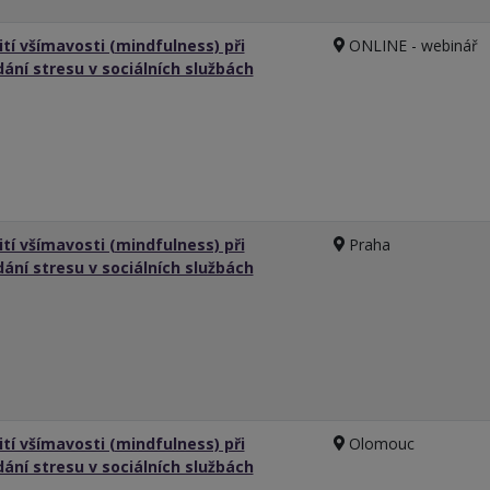
ití všímavosti (mindfulness) při
ONLINE - webinář
dání stresu v sociálních službách
ití všímavosti (mindfulness) při
Praha
dání stresu v sociálních službách
ití všímavosti (mindfulness) při
Olomouc
dání stresu v sociálních službách