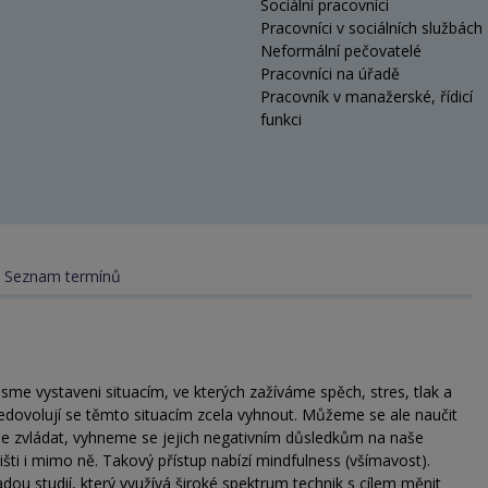
Sociální pracovníci
Pracovníci v sociálních službách
Neformální pečovatelé
Pracovníci na úřadě
Pracovník v manažerské, řídicí
funkci
Seznam termínů
jsme vystaveni situacím, ve kterých zažíváme spěch, stres, tlak a
nedovolují se těmto situacím zcela vyhnout. Můžeme se ale naučit
pe zvládat, vyhneme se jejich negativním důsledkům na naše
išti i mimo ně. Takový přístup nabízí mindfulness (všímavost).
dou studií, který využívá široké spektrum technik s cílem měnit