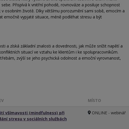
sebe. Přispívá k vnitřní pohodě, rovnováze a posiluje schopnost
ak v osobním životě. Díky většímu porozumění sami sobě, emocím a
t emočně vypjaté situace, méně podléhat stresu a být
i a získá základní znalosti a dovednosti, jak může snížit napětí a
konfliktních situací ve vztahu ke klientům i ke spolupracovníkům.
třebám, zvýší se jeho psychická odolnost a emoční vyrovnanost,
EV
MÍSTO
ití všímavosti (mindfulness) při
ONLINE - webinář
dání stresu v sociálních službách