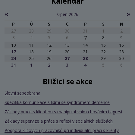
Kalendář
srpen 2026
P
Ú
S
Č
P
S
N
27
28
29
30
31
1
2
3
4
5
6
7
8
9
10
11
12
13
14
15
16
17
18
19
20
21
22
23
24
25
26
27
28
29
30
31
1
2
3
4
5
6
Blížící se akce
Slovní sebeobrana
Specifika komunikace s lidmi se syndromem demence
Základy práce s klientem s manipulativním chováním i agresí
Základy supervize a práce s reflexí v sociálních službách
Podpora klíčových pracovníků při individuální práci s klienty