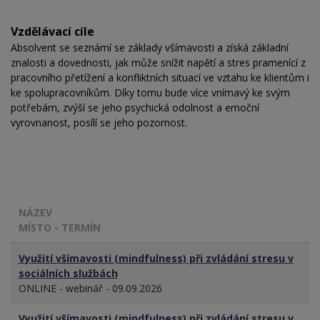
Vzdělávací cíle
Absolvent se seznámí se základy všímavosti a získá základní
znalosti a dovednosti, jak může snížit napětí a stres pramenící z
pracovního přetížení a konfliktních situací ve vztahu ke klientům i
ke spolupracovníkům. Díky tomu bude více vnímavý ke svým
potřebám, zvýší se jeho psychická odolnost a emoční
vyrovnanost, posílí se jeho pozornost.
NÁZEV
MÍSTO - TERMÍN
Využití všímavosti (mindfulness) při zvládání stresu v
sociálních službách
ONLINE - webinář - 09.09.2026
Využití všímavosti (mindfulness) při zvládání stresu v