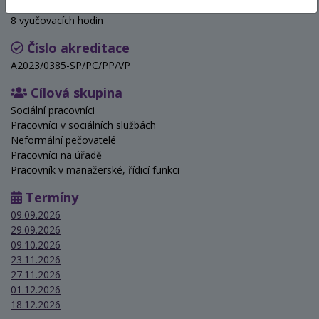
Hodinová dotace
8 vyučovacích hodin
Číslo akreditace
A2023/0385-SP/PC/PP/VP
Cílová skupina
Sociální pracovníci
Pracovníci v sociálních službách
Neformální pečovatelé
Pracovníci na úřadě
Pracovník v manažerské, řídicí funkci
Termíny
09.09.2026
29.09.2026
09.10.2026
23.11.2026
27.11.2026
01.12.2026
18.12.2026