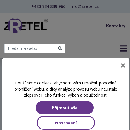
+420 734 839 966
info@zretel.cz
Kontakty
← Vzdělávání pro sociální služby
Používáme cookies, abychom Vám umožnili pohodlné
prohlížení webu, a díky analýze provozu webu neustále
Využití všímavosti
zlepšovali jeho funkce, výkon a použitelnost.
(mindfulness) při zvládání
Přijmout vše
stresu v sociálních službách
Nastavení