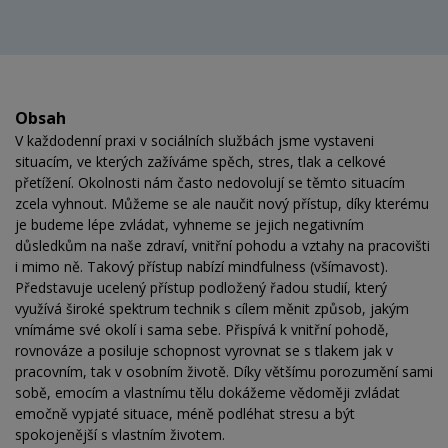
Obsah
V každodenní praxi v sociálních službách jsme vystaveni
situacím, ve kterých zažíváme spěch, stres, tlak a celkové
přetížení. Okolnosti nám často nedovolují se těmto situacím
zcela vyhnout. Můžeme se ale naučit nový přístup, díky kterému
je budeme lépe zvládat, vyhneme se jejich negativním
důsledkům na naše zdraví, vnitřní pohodu a vztahy na pracovišti
i mimo ně. Takový přístup nabízí mindfulness (všímavost).
Představuje ucelený přístup podložený řadou studií, který
využívá široké spektrum technik s cílem měnit způsob, jakým
vnímáme své okolí i sama sebe. Přispívá k vnitřní pohodě,
rovnováze a posiluje schopnost vyrovnat se s tlakem jak v
pracovním, tak v osobním životě. Díky většímu porozumění sami
sobě, emocím a vlastnímu tělu dokážeme vědoměji zvládat
emočně vypjaté situace, méně podléhat stresu a být
spokojenější s vlastním životem.