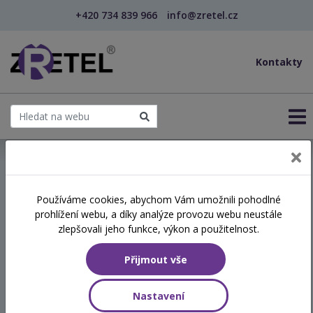
+420 734 839 966
info@zretel.cz
Kontakty
← Vzdělávání pro učitele - DVPP
Používáme cookies, abychom Vám umožnili pohodlné
šablony
prohlížení webu, a díky analýze provozu webu neustále
Krizové plány a chování
zlepšovali jeho funkce, výkon a použitelnost.
školy v krizové situaci
Přijmout vše
(webinář)
Nastavení