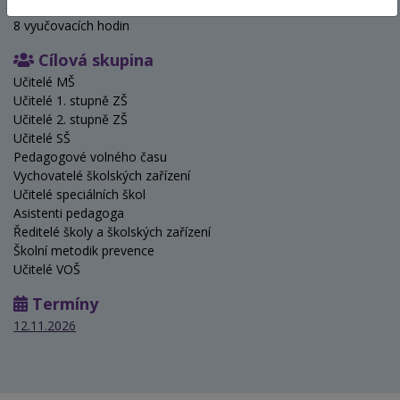
Hodinová dotace
8 vyučovacích hodin
Cílová skupina
Učitelé MŠ
Učitelé 1. stupně ZŠ
Učitelé 2. stupně ZŠ
Učitelé SŠ
Pedagogové volného času
Vychovatelé školských zařízení
Učitelé speciálních škol
Asistenti pedagoga
Ředitelé školy a školských zařízení
Školní metodik prevence
Učitelé VOŠ
Termíny
12.11.2026