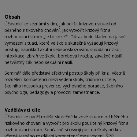
Obsah
Účastníci se seznámí s tím, jak odlišit krizovou situaci od
běžného rizikového chování, jak vytvořit krizový filtr a
rozhodovací strom „Je to krize?“. Důraz bude kladen na jasné
vymezení situací, které ve škole skutečně vyžadují krizový
postup, například akutní sebepoškozování, suicidální riziko,
intoxikace, zbraň ve škole, bombová hrozba, závažné násilí,
nezvěstný žák nebo sexuální násilí.
Seminář dále představí efektivní postup školy při krizi, včetně
rozdělení kompetencí mezi vedení školy, třídního učitele,
školního metodika prevence, výchovného poradce, školního
psychologa, pedagogy a provozní zaměstnance.
Vzdělávací cíle
Účastníci se naučí rozlišit skutečné krizové situace od běžného
rizikového chování a vytvořit pro školu použitelný krizový filtr a
rozhodovací strom. Současně si osvojí postup školy při krizi
včetně jasného rozdělení kompetencí mezi vedení, ŠPP,