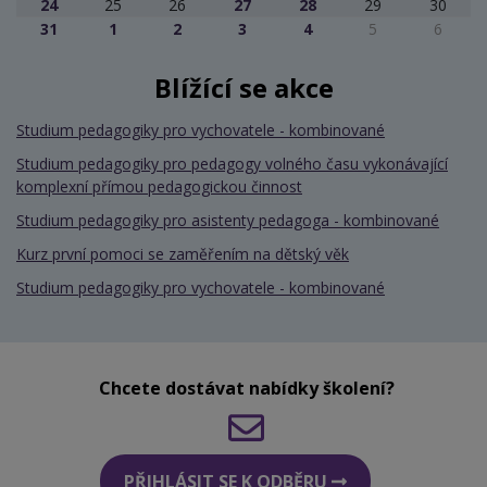
24
25
26
27
28
29
30
31
1
2
3
4
5
6
Blížící se akce
Studium pedagogiky pro vychovatele - kombinované
Studium pedagogiky pro pedagogy volného času vykonávající
komplexní přímou pedagogickou činnost
Studium pedagogiky pro asistenty pedagoga - kombinované
Kurz první pomoci se zaměřením na dětský věk
Studium pedagogiky pro vychovatele - kombinované
Chcete dostávat nabídky školení?
PŘIHLÁSIT SE K ODBĚRU