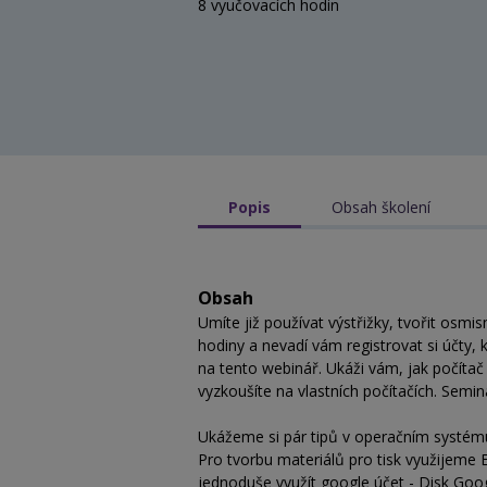
8 vyučovacích hodin
Popis
Obsah školení
Obsah
Umíte již používat výstřižky, tvořit osmi
hodiny a nevadí vám registrovat si účty,
na tento webinář. Ukáži vám, jak počítač 
vyzkoušíte na vlastních počítačích. Seminář j
Ukážeme si pár tipů v operačním systému
Pro tvorbu materiálů pro tisk využijeme
jednoduše využít google účet - Disk Goo