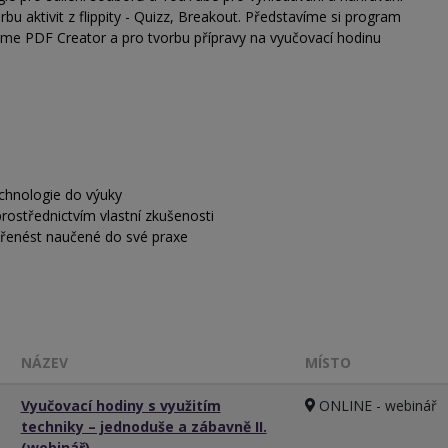
rbu aktivit z flippity - Quizz, Breakout. Představíme si program
eme PDF Creator a pro tvorbu přípravy na vyučovací hodinu
chnologie do výuky
prostřednictvím vlastní zkušenosti
přenést naučené do své praxe
NÁZEV
MÍSTO
Vyučovací hodiny s využitím
ONLINE - webinář
techniky – jednoduše a zábavně II.
(webinář)