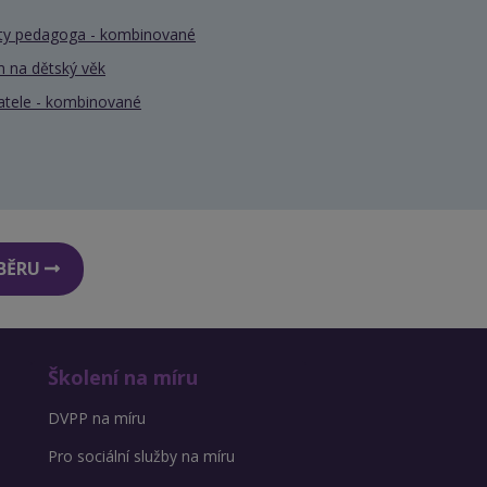
nty pedagoga - kombinované
 na dětský věk
atele - kombinované
DBĚRU
Školení na míru
DVPP na míru
Pro sociální služby na míru