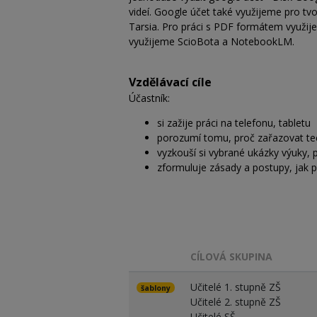
videí. Google účet také využijeme pro tvo
Tarsia. Pro práci s PDF formátem využij
využijeme ScioBota a NotebookLM.
Vzdělávací cíle
Účastník:
si zažije práci na telefonu, tabletu
porozumí tomu, proč zařazovat te
vyzkouší si vybrané ukázky výuky, 
zformuluje zásady a postupy, jak 
CÍLOVÁ SKUPINA
Učitelé 1. stupně ZŠ
šablony
Učitelé 2. stupně ZŠ
Učitelé SŠ