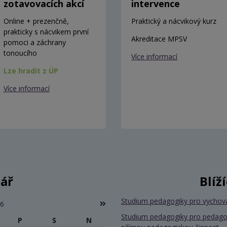
zotavovacích akcí
intervence
Online + prezenčně,
Praktický a nácvikový kurz
prakticky s nácvikem první
Akreditace MPSV
pomoci a záchrany
tonoucího
Více informací
Lze hradit z ÚP
Více informací
ář
Blíž
Studium pedagogiky pro vychov
26
Studium pedagogiky pro pedago
P
S
N