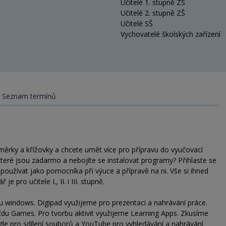
Učitelé 1. stupně ZŠ
Učitelé 2. stupně ZŠ
Učitelé SŠ
Vychovatelé školských zařízení
Seznam termínů
směrky a křížovky a chcete umět více pro přípravu do vyučovací
 které jsou zadarmo a nebojíte se instalovat programy? Přihlaste se
používat jako pomocníka při výuce a přípravě na ni. Vše si ihned
e pro učitele I., II. i III. stupně.
 windows. Digipad využijeme pro prezentaci a nahrávání práce.
 Edu Games. Pro tvorbu aktivit využijeme Learning Apps. Zkusíme
gle pro sdílení souborů a YouTube pro vyhledávání a nahrávání