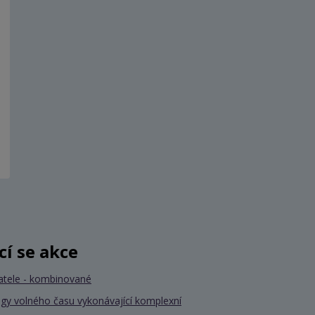
ící se akce
atele - kombinované
gy volného času vykonávající komplexní