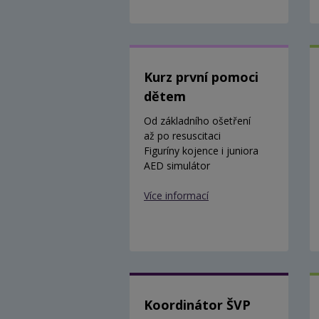
Kurz první pomoci
dětem
Od základního ošetření
až po resuscitaci
Figuríny kojence i juniora
AED simulátor
Více informací
Koordinátor ŠVP