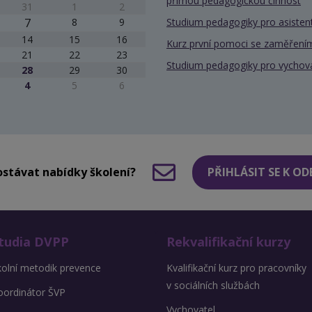
přímou pedagogickou činnost
31
1
2
7
8
9
Studium pedagogiky pro asiste
14
15
16
Kurz první pomoci se zaměřením
21
22
23
Studium pedagogiky pro vychov
28
29
30
4
5
6
stávat nabídky školení?
PŘIHLÁSIT SE K O
tudia DVPP
Rekvalifikační kurzy
kolní metodik prevence
Kvalifikační kurz pro pracovníky
v sociálních službách
oordinátor ŠVP
Vychovatel