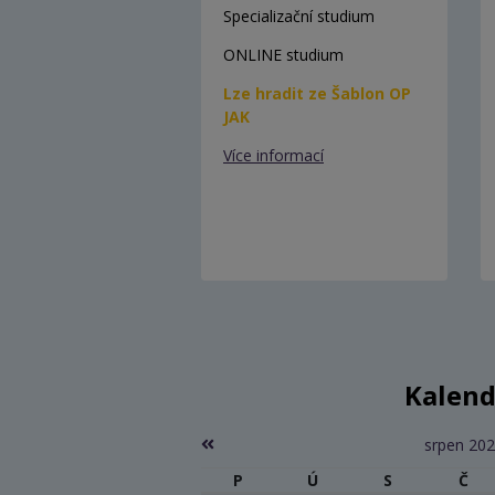
Specializační studium
ONLINE studium
Lze hradit ze Šablon OP
JAK
Více informací
Kalend
srpen 20
P
Ú
S
Č