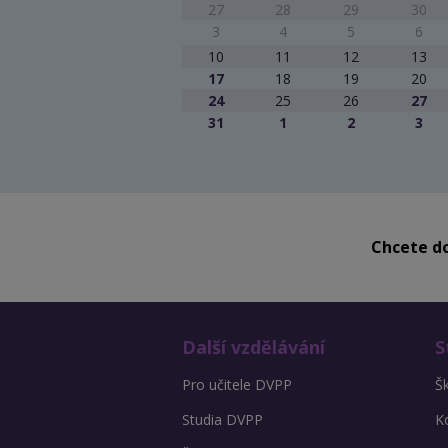
27
28
29
30
3
4
5
6
10
11
12
13
17
18
19
20
24
25
26
27
31
1
2
3
Chcete do
Další vzdělávání
S
Pro učitele DVPP
Š
Studia DVPP
K