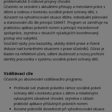
problematické či rizikové projevy chování.
Účastníci se seznámí s aktuálními přístupy a metodami práce s
dětmi a rodinou v kontextu sociálně-právní ochrany dětí, s
důrazem na vyhodnocování situace dítěte, individuální plánování
a stanovování cílů dle principů SMART. Program se zaměřuje na
praktickou aplikaci právních norem a principů mezioborové
spolupráce, zejména v situacích vyžadujících koordinovaný
postup více subjektů.
Součástí výuky jsou kazuistiky, ukázky dobré praxe a řízená
diskuse nad konkrétními situacemi z praxe účastníků. Důraz je
kladen na reflektivní učení, sdílení zkušeností a rozvoj profesní
identity pracovníka v systému sociálně-právní ochrany dětí.
Vzdělávací cíle
Účastník po absolvování vzdělávacího programu:
Prohloubí své znalosti právního rámce sociálně-právní
ochrany dětí v kontextu práce s dětmi a mladistvými
vykazujícími závadové chování, zejména v oblasti
praktické aplikace příslušných právních norem.
Rozvine pokročilé dovednosti při vyhodnocování situace