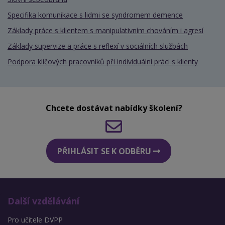
Specifika komunikace s lidmi se syndromem demence
Základy práce s klientem s manipulativním chováním i agresí
Základy supervize a práce s reflexí v sociálních službách
Podpora klíčových pracovníků při individuální práci s klienty
Chcete dostávat nabídky školení?
PŘIHLÁSIT SE K ODBĚRU
Další vzdělávání
Pro učitele DVPP