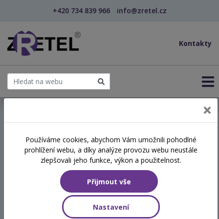
+420 734 839 966
info@zretel.cz
Kontakty
← Vzdělávání pro sociální služby
Používáme cookies, abychom Vám umožnili pohodlné
prohlížení webu, a díky analýze provozu webu neustále
Závadové chování dětí
zlepšovali jeho funkce, výkon a použitelnost.
Přijmout vše
Hodinová dotace
8 vyučovacích hodin
Nastavení
Číslo akreditace