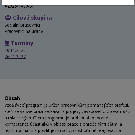
A2025/1480-SP
Cílová skupina
Sociální pracovníci
Pracovníci na úřadě
Termíny
10.11.2026
26.01.2027
Obsah
Vzdělávací program je určen pracovníkům pomáhajících profesí,
kteří se ve své praxi setkávají s projevy závadového chování dětí
a mladistvých. Cílem programu je prohloubit odborné
kompetence účastníků v oblasti práce s ohroženými dětmi a
jejich rodinami a posílit jejich schopnost účinně reagovat na