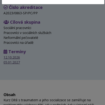
Číslo akreditace
A2023/0863-SP/PC/PP
Cílová skupina
Sociální pracovníci
Pracovníci v sociálních službách
Neformální pečovatelé
Pracovníci na úřadě
Termíny
12.10.2026
05.01.2027
Obsah
Kurz Dítě s traumatem a jeho socializace se zaměřuje na
problematiku výchovy dětí, jak v rodinách, tak v ústavní péči.