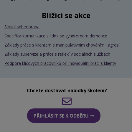
Blížící se akce
Slovní sebeobrana
Specifika komunikace s lidmi se syndromem demence
Základy práce s klientem s manipulativním chováním i agresí
Základy supervize a práce s reflexí v sociálních službách
Podpora klíčových pracovníků při individuální práci s klienty
Chcete dostávat nabídky školení?
PŘIHLÁSIT SE K ODBĚRU