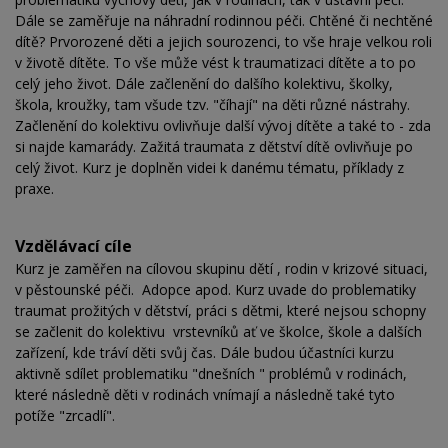
Dále se zaměřuje na náhradní rodinnou péči. Chtěné či nechtěné
dítě? Prvorozené děti a jejich sourozenci, to vše hraje velkou roli
v životě dítěte. To vše může vést k traumatizaci dítěte a to po
celý jeho život. Dále začlenění do dalšího kolektivu, školky,
škola, kroužky, tam všude tzv. "číhají" na děti různé nástrahy.
Začlenění do kolektivu ovlivňuje další vývoj dítěte a také to - zda
si najde kamarády. Zažitá traumata z dětství dítě ovlivňuje po
celý život. Kurz je doplněn videi k danému tématu, příklady z
praxe.
Vzdělávací cíle
Kurz je zaměřen na cílovou skupinu dětí , rodin v krizové situaci,
v pěstounské péči. Adopce apod. Kurz uvade do problematiky
traumat prožitých v dětství, práci s dětmi, které nejsou schopny
se začlenit do kolektivu vrstevníků ať ve školce, škole a dalších
zařízení, kde tráví děti svůj čas. Dále budou účastníci kurzu
aktivně sdílet problematiku "dnešních " problémů v rodinách,
které následně děti v rodinách vnímají a následně také tyto
potíže "zrcadlí".