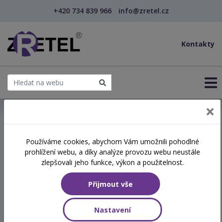
+420 734 839 966
info@zretel.cz
Kontakty
← Vzdělávání pro sociální služby
Používáme cookies, abychom Vám umožnili pohodlné
prohlížení webu, a díky analýze provozu webu neustále
Dítě s traumatem a jeho
zlepšovali jeho funkce, výkon a použitelnost.
socializace
Přijmout vše
Hodinová dotace
Nastavení
8 vyučovacích hodin