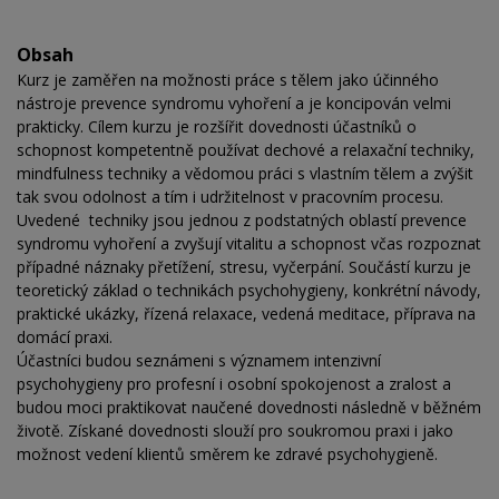
Obsah
Kurz je zaměřen na možnosti práce s tělem jako účinného
nástroje prevence syndromu vyhoření a je koncipován velmi
prakticky. Cílem kurzu je rozšířit dovednosti účastníků o
schopnost kompetentně používat dechové a relaxační techniky,
mindfulness techniky a vědomou práci s vlastním tělem a zvýšit
tak svou odolnost a tím i udržitelnost v pracovním procesu.
Uvedené techniky jsou jednou z podstatných oblastí prevence
syndromu vyhoření a zvyšují vitalitu a schopnost včas rozpoznat
případné náznaky přetížení, stresu, vyčerpání. Součástí kurzu je
teoretický základ o technikách psychohygieny, konkrétní návody,
praktické ukázky, řízená relaxace, vedená meditace, příprava na
domácí praxi.
Účastníci budou seznámeni s významem intenzivní
psychohygieny pro profesní i osobní spokojenost a zralost a
budou moci praktikovat naučené dovednosti následně v běžném
životě. Získané dovednosti slouží pro soukromou praxi i jako
možnost vedení klientů směrem ke zdravé psychohygieně.