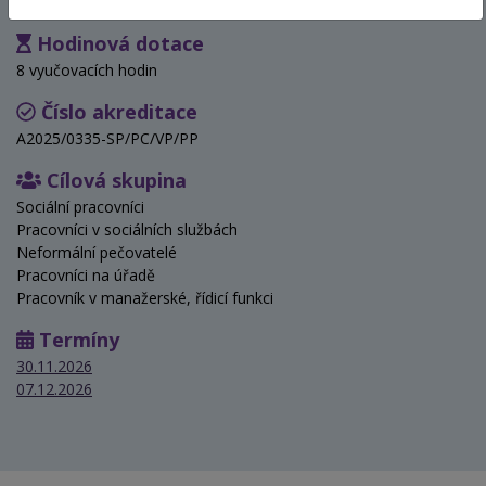
Hodinová dotace
8 vyučovacích hodin
Číslo akreditace
A2025/0335-SP/PC/VP/PP
Cílová skupina
Sociální pracovníci
Pracovníci v sociálních službách
Neformální pečovatelé
Pracovníci na úřadě
Pracovník v manažerské, řídicí funkci
Termíny
30.11.2026
07.12.2026