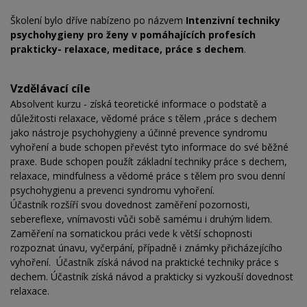
Školení bylo dříve nabízeno po názvem
Intenzivní techniky
psychohygieny pro ženy v pomáhajících profesích
prakticky- relaxace, meditace, práce s dechem
.
Vzdělávací cíle
Absolvent kurzu - získá teoretické informace o podstatě a
důležitosti relaxace, vědomé práce s tělem ,práce s dechem
jako nástroje psychohygieny a účinné prevence syndromu
vyhoření a bude schopen převést tyto informace do své běžné
praxe. Bude schopen použít základní techniky práce s dechem,
relaxace, mindfulness a vědomé práce s tělem pro svou denní
psychohygienu a prevenci syndromu vyhoření.
Účastník rozšíří svou dovednost zaměření pozornosti,
sebereflexe, vnímavosti vůči sobě samému i druhým lidem.
Zaměření na somatickou práci vede k větší schopnosti
rozpoznat únavu, vyčerpání, případně i známky přicházejícího
vyhoření. Účastník získá návod na praktické techniky práce s
dechem. Účastník získá návod a prakticky si vyzkouší dovednost
relaxace.