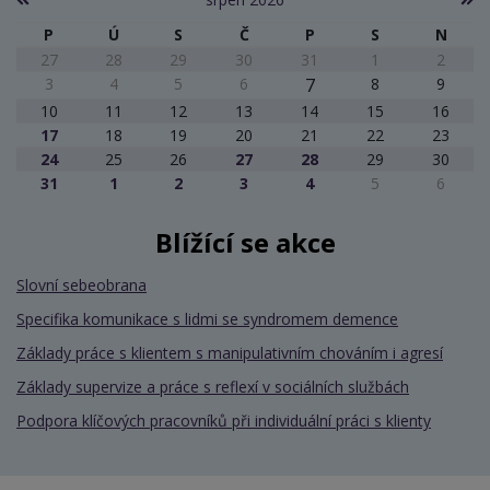
P
Ú
S
Č
P
S
N
27
28
29
30
31
1
2
3
4
5
6
7
8
9
10
11
12
13
14
15
16
17
18
19
20
21
22
23
24
25
26
27
28
29
30
31
1
2
3
4
5
6
Blížící se akce
Slovní sebeobrana
Specifika komunikace s lidmi se syndromem demence
Základy práce s klientem s manipulativním chováním i agresí
Základy supervize a práce s reflexí v sociálních službách
Podpora klíčových pracovníků při individuální práci s klienty