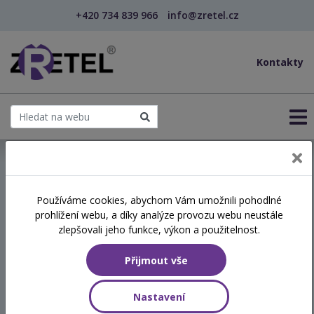
+420 734 839 966
info@zretel.cz
Kontakty
← Vzdělávání pro sociální služby
Používáme cookies, abychom Vám umožnili pohodlné
prohlížení webu, a díky analýze provozu webu neustále
Somatické techniky
zlepšovali jeho funkce, výkon a použitelnost.
psychohygieny jako nástroj
Přijmout vše
prevence syndromu
vyhoření
Nastavení